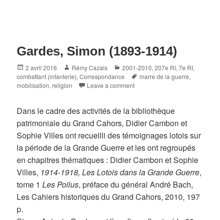
Gardes, Simon (1893-1914)
Posted
Author
Categories
2 avril 2016
Rémy Cazals
2001-2010
,
207e RI
,
7e RI
,
on
Tags
combattant (infanterie)
,
Correspondance
marre de la guerre
,
mobilisation
,
religion
Leave a comment
Dans le cadre des activités de la bibliothèque
patrimoniale du Grand Cahors, Didier Cambon et
Sophie Villes ont recueilli des témoignages lotois sur
la période de la Grande Guerre et les ont regroupés
en chapitres thématiques : Didier Cambon et Sophie
Villes,
1914-1918, Les Lotois dans la Grande Guerre
,
tome 1
Les Poilus
, préface du général André Bach,
Les Cahiers historiques du Grand Cahors, 2010, 197
p.