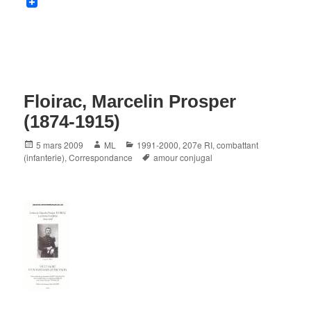
Floirac, Marcelin Prosper
(1874-1915)
Posted
Author
Categories
5 mars 2009
ML
1991-2000
,
207e RI
,
combattant
on
Tags
(infanterie)
,
Correspondance
amour conjugal