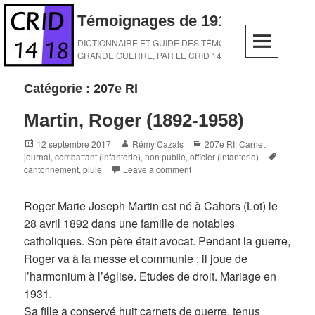
Skip
Témoignages de 1914-1918
to
content
DICTIONNAIRE ET GUIDE DES TÉMOINS DE LA
GRANDE GUERRE, PAR LE CRID 14-18
Catégorie :
207e RI
Martin, Roger (1892-1958)
Posted
Author
Categories
12 septembre 2017
Rémy Cazals
207e RI
,
Carnet,
on
Tags
journal
,
combattant (infanterie)
,
non publié
,
officier (infanterie)
cantonnement
,
pluie
Leave a comment
Roger Marie Joseph Martin est né à Cahors (Lot) le
28 avril 1892 dans une famille de notables
catholiques. Son père était avocat. Pendant la guerre,
Roger va à la messe et communie ; il joue de
l’harmonium à l’église. Etudes de droit. Mariage en
1931.
Sa fille a conservé huit carnets de guerre, tenus