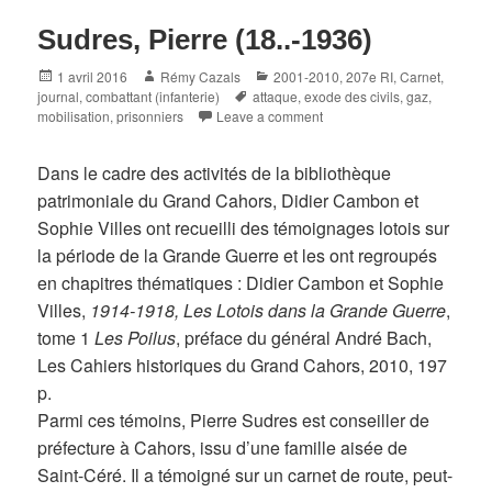
Sudres, Pierre (18..-1936)
Posted
Author
Categories
1 avril 2016
Rémy Cazals
2001-2010
,
207e RI
,
Carnet,
on
Tags
journal
,
combattant (infanterie)
attaque
,
exode des civils
,
gaz
,
mobilisation
,
prisonniers
Leave a comment
Dans le cadre des activités de la bibliothèque
patrimoniale du Grand Cahors, Didier Cambon et
Sophie Villes ont recueilli des témoignages lotois sur
la période de la Grande Guerre et les ont regroupés
en chapitres thématiques : Didier Cambon et Sophie
Villes,
1914-1918, Les Lotois dans la Grande Guerre
,
tome 1
Les Poilus
, préface du général André Bach,
Les Cahiers historiques du Grand Cahors, 2010, 197
p.
Parmi ces témoins, Pierre Sudres est conseiller de
préfecture à Cahors, issu d’une famille aisée de
Saint-Céré. Il a témoigné sur un carnet de route, peut-