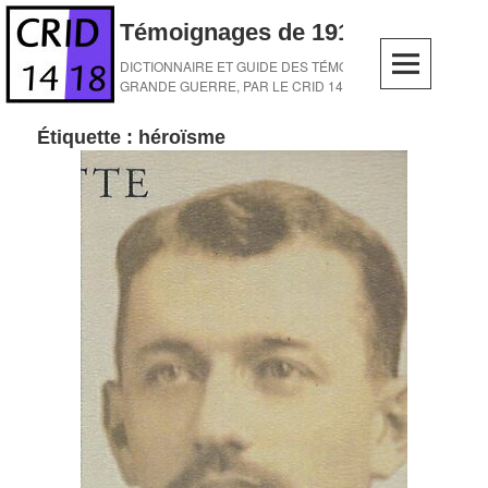
Skip
Témoignages de 1914-1918
to
content
DICTIONNAIRE ET GUIDE DES TÉMOINS DE LA
GRANDE GUERRE, PAR LE CRID 14-18
Étiquette :
héroïsme