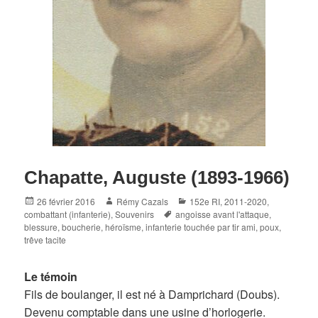
Chapatte, Auguste (1893-1966)
Posted
Author
Categories
26 février 2016
Rémy Cazals
152e RI
,
2011-2020
,
on
Tags
combattant (infanterie)
,
Souvenirs
angoisse avant l'attaque
,
blessure
,
boucherie
,
héroïsme
,
infanterie touchée par tir ami
,
poux
,
trêve tacite
Le témoin
Fils de boulanger, il est né à Damprichard (Doubs).
Devenu comptable dans une usine d’horlogerie.