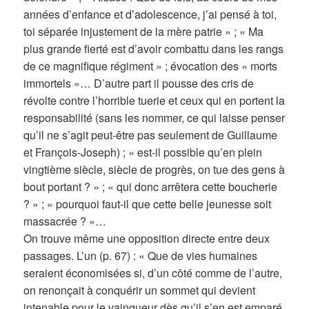
années d’enfance et d’adolescence, j’ai pensé à toi,
toi séparée injustement de la mère patrie » ; « Ma
plus grande fierté est d’avoir combattu dans les rangs
de ce magnifique régiment » ; évocation des « morts
immortels »… D’autre part il pousse des cris de
révolte contre l’horrible tuerie et ceux qui en portent la
responsabilité (sans les nommer, ce qui laisse penser
qu’il ne s’agit peut-être pas seulement de Guillaume
et François-Joseph) ; « est-il possible qu’en plein
vingtième siècle, siècle de progrès, on tue des gens à
bout portant ? » ; « qui donc arrêtera cette boucherie
? » ; « pourquoi faut-il que cette belle jeunesse soit
massacrée ? »…
On trouve même une opposition directe entre deux
passages. L’un (p. 67) : « Que de vies humaines
seraient économisées si, d’un côté comme de l’autre,
on renonçait à conquérir un sommet qui devient
intenable pour le vainqueur dès qu’il s’en est emparé.