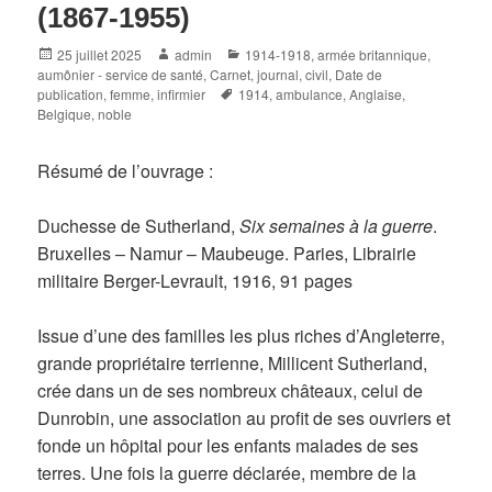
(1867-1955)
Posted
Author
Categories
25 juillet 2025
admin
1914-1918
,
armée britannique
,
on
aumônier - service de santé
,
Carnet, journal
,
civil
,
Date de
Tags
publication
,
femme
,
infirmier
1914
,
ambulance
,
Anglaise
,
Belgique
,
noble
Résumé de l’ouvrage :
Duchesse de Sutherland,
Six semaines à la guerre
.
Bruxelles – Namur – Maubeuge. Paries, Librairie
militaire Berger-Levrault, 1916, 91 pages
Issue d’une des familles les plus riches d’Angleterre,
grande propriétaire terrienne, Millicent Sutherland,
crée dans un de ses nombreux châteaux, celui de
Dunrobin, une association au profit de ses ouvriers et
fonde un hôpital pour les enfants malades de ses
terres. Une fois la guerre déclarée, membre de la