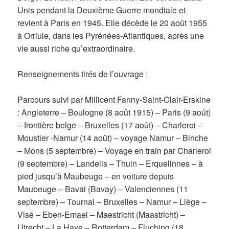
Unis pendant la Deuxième Guerre mondiale et
revient à Paris en 1945. Elle décède le 20 août 1955
à Orriule, dans les Pyrénées-Atlantiques, après une
vie aussi riche qu’extraordinaire.
Renseignements tirés de l’ouvrage :
Parcours suivi par Millicent Fanny-Saint-Clair-Erskine
: Angleterre – Boulogne (8 août 1915) – Paris (9 août)
– frontière belge – Bruxelles (17 août) – Charleroi –
Moustier -Namur (14 août) – voyage Namur – Binche
– Mons (5 septembre) – Voyage en train par Charleroi
(9 septembre) – Landelis – Thuin – Erquelinnes – à
pied jusqu’à Maubeuge – en voiture depuis
Maubeuge – Bavai (Bavay) – Valenciennes (11
septembre) – Tournai – Bruxelles – Namur – Liège –
Visé – Eben-Emael – Maestricht (Maastricht) –
Utrecht – La Haye – Rotterdam – Fluching (18