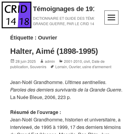
Skip
Témoignages de 1914-1918
to
content
DICTIONNAIRE ET GUIDE DES TÉMOINS DE LA
GRANDE GUERRE, PAR LE CRID 14-18
Étiquette :
Ouvrier
Halter, Aimé (1898-1995)
Posted
Author
Categories
28 juin 2025
admin
2001-2010
,
civil
,
Date de
on
Tags
publication
,
Souvenirs
Lorrain
,
Ouvrier
,
usine d'armement
Jean-Noël Grandhomme.
Ultimes sentinelles.
Paroles des derniers survivants de la Grande Guerre
.
La Nuée Bleue, 2006, 223 p.
Résumé de l’ouvrage :
Jean-Noël Grandhomme, historien et universitaire, a
interviewé, de 1995 à 1999, 17 des derniers témoins