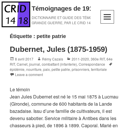
Skip
Témoignages de 1914-1918
to
content
DICTIONNAIRE ET GUIDE DES TÉMOINS DE LA
GRANDE GUERRE, PAR LE CRID 14-18
Étiquette :
petite patrie
Dubernet, Jules (1875-1959)
Posted
Author
Categories
8 avril 2017
Rémy Cazals
2011-2020
,
360e RIT
,
64e
on
Tags
RIT
,
Carnet, journal
,
combattant (infanterie)
,
Correspondance
épidémie
,
nourriture
,
paix
,
petite patrie
,
prisonniers
,
territoriale
Leave a comment
Le témoin
Jean Jules Dubernet est né le 15 mai 1875 à Lucmau
(Gironde), commune de 600 habitants de la Lande
bazadaise. Issu d’une famille de cultivateurs, il est
devenu sabotier. Service militaire à Antibes dans les
chasseurs à pied, de 1896 à 1899. Caporal. Marié en