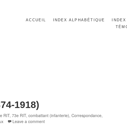
ACCUEIL
INDEX ALPHABÉTIQUE
INDEX
TÉM
74-1918)
egories
e RIT
,
73e RIT
,
combattant (infanterie)
,
Correspondance
,
ux
Leave a comment