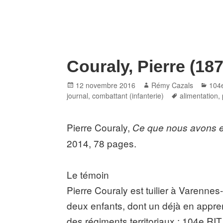
Couraly, Pierre (18
Posted
Author
Cate
12 novembre 2016
Rémy Cazals
104
on
Tags
journal
,
combattant (infanterie)
alimentation
,
Pierre Couraly,
Ce que nous avons e
2014, 78 pages.
Le témoin
Pierre Couraly est tuilier à Varennes
deux enfants, dont un déjà en apprent
des régiments territoriaux : 104e R