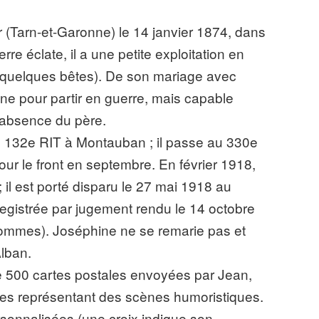
 (Tarn-et-Garonne) le 14 janvier 1874, dans
re éclate, il a une petite exploitation en
e, quelques bêtes). De son mariage avec
eune pour partir en guerre, mais capable
l’absence du père.
u 132e RIT à Montauban ; il passe au 330e
our le front en septembre. En février 1918,
; il est porté disparu le 27 mai 1918 au
gistrée par jugement rendu le 14 octobre
ommes). Joséphine ne se remarie pas et
Alban.
e 500 cartes postales envoyées par Jean,
tres représentant des scènes humoristiques.
rsonnalisées (une croix indique son