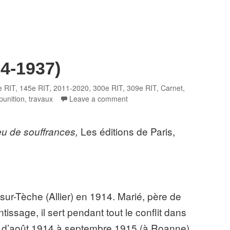
74-1937)
gories
e RIT
,
145e RIT
,
2011-2020
,
300e RIT
,
309e RIT
,
Carnet,
punition
,
travaux
Leave a comment
Les éditions de Paris,
u de souffrances,
-sur-Tèche (Allier) en 1914. Marié, père de
issage, il sert pendant tout le conflit dans
IT d’août 1914 à septembre 1915 (à Roanne),