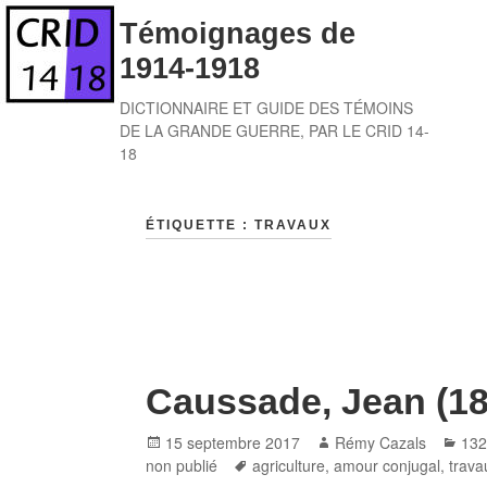
Skip
Témoignages de
to
1914-1918
content
DICTIONNAIRE ET GUIDE DES TÉMOINS
DE LA GRANDE GUERRE, PAR LE CRID 14-
18
ÉTIQUETTE :
TRAVAUX
Caussade, Jean (18
Posted
Author
Cat
15 septembre 2017
Rémy Cazals
132
on
Tags
non publié
agriculture
,
amour conjugal
,
trava