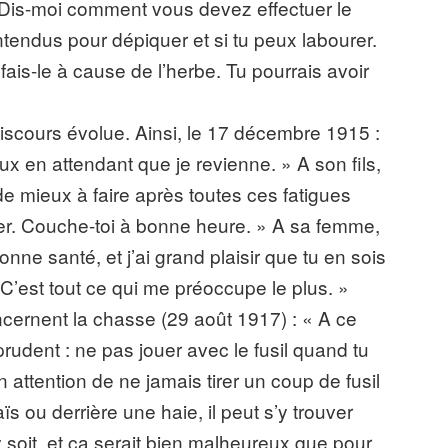
. Dis-moi comment vous devez effectuer le
endus pour dépiquer et si tu peux labourer.
fais-le à cause de l’herbe. Tu pourrais avoir
iscours évolue. Ainsi, le 17 décembre 1915 :
eux en attendant que je revienne. » A son fils,
de mieux à faire après toutes ces fatigues
er. Couche-toi à bonne heure. » A sa femme,
nne santé, et j’ai grand plaisir que tu en sois
C’est tout ce qui me préoccupe le plus. »
ncernent la chasse (29 août 1917) : « A ce
is prudent : ne pas jouer avec le fusil quand tu
 attention de ne jamais tirer un coup de fusil
s ou derrière une haie, il peut s’y trouver
y soit, et ça serait bien malheureux que pour