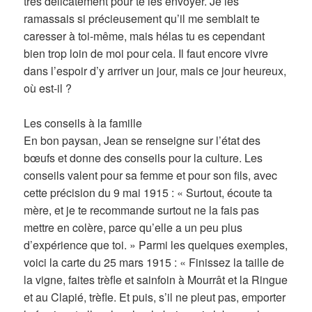
très délicatement pour te les envoyer. Je les
ramassais si précieusement qu’il me semblait te
caresser à toi-même, mais hélas tu es cependant
bien trop loin de moi pour cela. Il faut encore vivre
dans l’espoir d’y arriver un jour, mais ce jour heureux,
où est-il ?
Les conseils à la famille
En bon paysan, Jean se renseigne sur l’état des
bœufs et donne des conseils pour la culture. Les
conseils valent pour sa femme et pour son fils, avec
cette précision du 9 mai 1915 : « Surtout, écoute ta
mère, et je te recommande surtout ne la fais pas
mettre en colère, parce qu’elle a un peu plus
d’expérience que toi. » Parmi les quelques exemples,
voici la carte du 25 mars 1915 : « Finissez la taille de
la vigne, faites trèfle et sainfoin à Mourrât et la Ringue
et au Clapié, trèfle. Et puis, s’il ne pleut pas, emporter