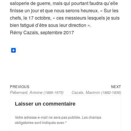
saloperie de guerre, mais qui pourtant faudra qu’elle
finisse un jour et que nous serons heureux. » Sur les
chefs, le 17 octobre, « ces messieurs lesquels je suis
bien fatigué d’être sous leur direction ».
Rémy Cazals, septembre 2017
Previous
Next
Navigation
PREVIOUS
NEXT
Pébernard, Antoine (1886-1975)
Cazals, Maximin (1882-1936)
post:
post:
de
l’article
Laisser un commentaire
Votre adresse e-mail ne sera pas publiée.
Les champs
obligatoires sont indiqués avec
*