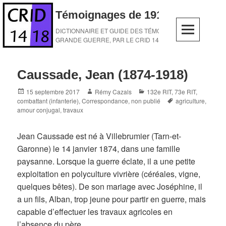
Skip
Témoignages de 1914-1918
to
content
DICTIONNAIRE ET GUIDE DES TÉMOINS DE LA
GRANDE GUERRE, PAR LE CRID 14-18
Caussade, Jean (1874-1918)
Posted
Author
Categories
15 septembre 2017
Rémy Cazals
132e RIT
,
73e RIT
,
on
Tags
combattant (infanterie)
,
Correspondance
,
non publié
agriculture
,
amour conjugal
,
travaux
Jean Caussade est né à Villebrumier (Tarn-et-
Garonne) le 14 janvier 1874, dans une famille
paysanne. Lorsque la guerre éclate, il a une petite
exploitation en polyculture vivrière (céréales, vigne,
quelques bêtes). De son mariage avec Joséphine, il
a un fils, Alban, trop jeune pour partir en guerre, mais
capable d’effectuer les travaux agricoles en
l’absence du père.