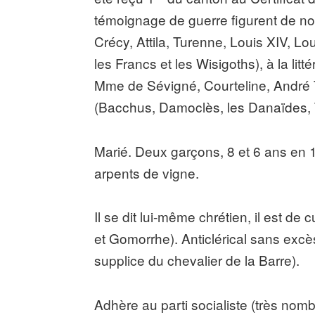
témoignage de guerre figurent de nom
Crécy, Attila, Turenne, Louis XIV, L
les Francs et les Wisigoths), à la lit
Mme de Sévigné, Courteline, André T
(Bacchus, Damoclès, les Danaïdes, T
Marié. Deux garçons, 8 et 6 ans en 1
arpents de vigne.
Il se dit lui-même chrétien, il est de
et Gomorrhe). Anticlérical sans excès
supplice du chevalier de la Barre).
Adhère au parti socialiste (très nomb