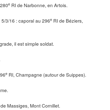
e
 280
RI de Narbonne, en Artois.
e
u 5/3/16 : caporal au 296
RI de Béziers,
rade, il est simple soldat.
.
e
296
RI, Champagne (autour de Suippes).
mme.
 de Massiges, Mont Cornillet.