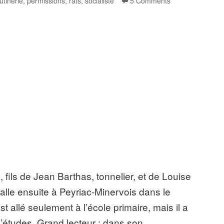
utinerie
,
permissions
,
rats
,
socialiste
5 Comments
 fils de Jean Barthas, tonnelier, et de Louise
talle ensuite à Peyriac-Minervois dans le
allé seulement à l’école primaire, mais il a
d’études. Grand lecteur : dans son