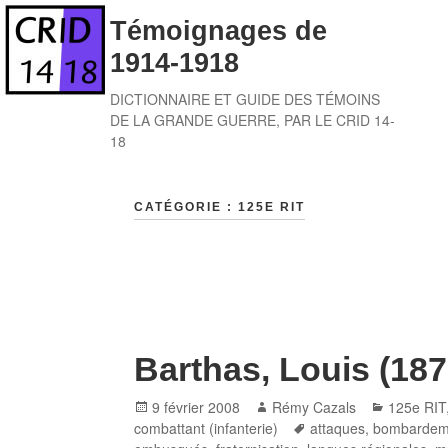
Skip
Témoignages de
to
1914-1918
content
DICTIONNAIRE ET GUIDE DES TÉMOINS
DE LA GRANDE GUERRE, PAR LE CRID 14-
18
CATÉGORIE :
125E RIT
Barthas, Louis (18
Posted
Author
Categori
9 février 2008
Rémy Cazals
125e RIT
on
Tags
combattant (infanterie)
attaques
,
bombardem