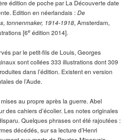
ère édition de poche par La Découverte date
nte. Edition en néerlandais :
De
, Amsterdam,
s, tonnenmaker, 1914-1918
e
trations [6
édition 2014].
vés par le petit-fils de Louis, Georges
inaux sont collées 333 illustrations dont 309
roduites dans l’édition. Existent en version
ales de l’Aude.
e mises au propre après la guerre. Abel
r des cahiers d’écolier. Les notes originales
sparu. Quelques phrases ont été rajoutées :
es décédés, sur sa lecture d’Henri
onument aux morts de Peyriac-Minervois.