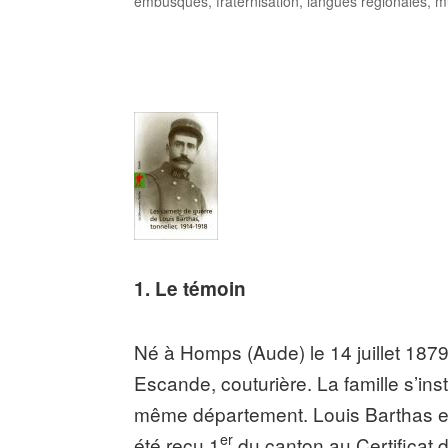
embusqués
,
fraternisation
,
langues régionales
,
m
1. Le témoin
Né à Homps (Aude) le 14 juillet 1879,
Escande, couturière. La famille s’ins
même département. Louis Barthas est 
er
été reçu 1
du canton au Certificat 