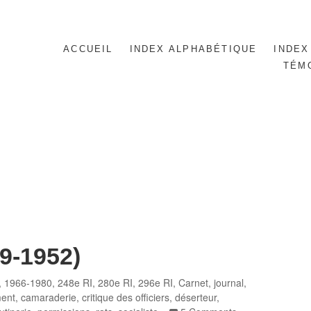
ACCUEIL
INDEX ALPHABÉTIQUE
INDEX
TÉM
79-1952)
es
,
1966-1980
,
248e RI
,
280e RI
,
296e RI
,
Carnet, journal
,
ent
,
camaraderie
,
critique des officiers
,
déserteur
,