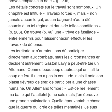
broyés empilés à la hâte » (p. 296).
Les détails concrets sur le travail sont nombreux. Un
chapitre est intitulé « Travaux forcés », mais « non
jamais aucun forçat, aucun bagnard n’aura été
soumis à un tel régime et dans de telles conditions »
(p. 286). On trouve (p. 46) une « trêve de fusillade »
entre ennemis pour laisser chacun effectuer les
travaux de défense.
Les territoriaux n’auraient pas dû participer
directement aux combats, mais les circonstances en
décident autrement. Gaston Lavy a peut-être tué un
Allemand. Comme beaucoup d’autres qui ont fait le
coup de feu, il n’en a pas la certitude, mais il note son
plaisir fiévreux de tirer, de participer à une chasse
humaine. Un Allemand tombe : « Est-ce réellement
ma balle qui l’a atteint je ne sais mais j’en éprouve
une grande satisfaction. Quelle épouvantable chose
que la guerre qui crée de telles mentalités. Je suis