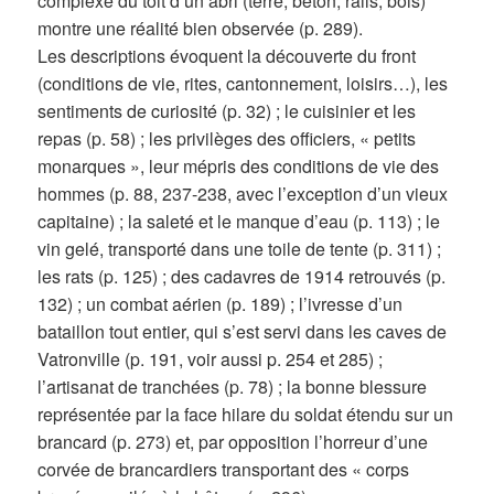
complexe du toit d’un abri (terre, béton, rails, bois)
montre une réalité bien observée (p. 289).
Les descriptions évoquent la découverte du front
(conditions de vie, rites, cantonnement, loisirs…), les
sentiments de curiosité (p. 32) ; le cuisinier et les
repas (p. 58) ; les privilèges des officiers, « petits
monarques », leur mépris des conditions de vie des
hommes (p. 88, 237-238, avec l’exception d’un vieux
capitaine) ; la saleté et le manque d’eau (p. 113) ; le
vin gelé, transporté dans une toile de tente (p. 311) ;
les rats (p. 125) ; des cadavres de 1914 retrouvés (p.
132) ; un combat aérien (p. 189) ; l’ivresse d’un
bataillon tout entier, qui s’est servi dans les caves de
Vatronville (p. 191, voir aussi p. 254 et 285) ;
l’artisanat de tranchées (p. 78) ; la bonne blessure
représentée par la face hilare du soldat étendu sur un
brancard (p. 273) et, par opposition l’horreur d’une
corvée de brancardiers transportant des « corps