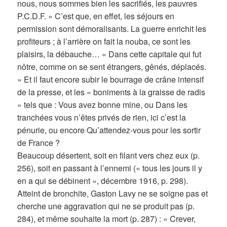
nous, nous sommes bien les sacrifiés, les pauvres
P.C.D.F. » C’est que, en effet, les séjours en
permission sont démoralisants. La guerre enrichit les
profiteurs ; à l’arrière on fait la nouba, ce sont les
plaisirs, la débauche… « Dans cette capitale qui fut
nôtre, comme on se sent étrangers, gênés, déplacés.
» Et il faut encore subir le bourrage de crâne intensif
de la presse, et les « boniments à la graisse de radis
» tels que : Vous avez bonne mine, ou Dans les
tranchées vous n’êtes privés de rien, ici c’est la
pénurie, ou encore Qu’attendez-vous pour les sortir
de France ?
Beaucoup désertent, soit en filant vers chez eux (p.
256), soit en passant à l’ennemi (« tous les jours il y
en a qui se débinent », décembre 1916, p. 298).
Atteint de bronchite, Gaston Lavy ne se soigne pas et
cherche une aggravation qui ne se produit pas (p.
284), et même souhaite la mort (p. 287) : « Crever,