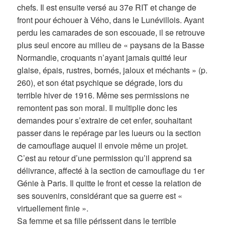
chefs. Il est ensuite versé au 37e RIT et change de
front pour échouer à Vého, dans le Lunévillois. Ayant
perdu les camarades de son escouade, il se retrouve
plus seul encore au milieu de « paysans de la Basse
Normandie, croquants n’ayant jamais quitté leur
glaise, épais, rustres, bornés, jaloux et méchants » (p.
260), et son état psychique se dégrade, lors du
terrible hiver de 1916. Même ses permissions ne
remontent pas son moral. Il multiplie donc les
demandes pour s’extraire de cet enfer, souhaitant
passer dans le repérage par les lueurs ou la section
de camouflage auquel il envoie même un projet.
C’est au retour d’une permission qu’il apprend sa
délivrance, affecté à la section de camouflage du 1er
Génie à Paris. Il quitte le front et cesse la relation de
ses souvenirs, considérant que sa guerre est «
virtuellement finie ».
Sa femme et sa fille périssent dans le terrible