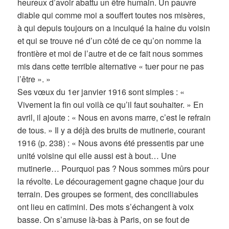
heureux d’avoir abattu un être humain. Un pauvre
diable qui comme moi a souffert toutes nos misères,
à qui depuis toujours on a inculqué la haine du voisin
et qui se trouve né d’un côté de ce qu’on nomme la
frontière et moi de l’autre et de ce fait nous sommes
mis dans cette terrible alternative « tuer pour ne pas
l’être ». »
Ses vœux du 1er janvier 1916 sont simples : «
Vivement la fin oui voilà ce qu’il faut souhaiter. » En
avril, il ajoute : « Nous en avons marre, c’est le refrain
de tous. » Il y a déjà des bruits de mutinerie, courant
1916 (p. 238) : « Nous avons été pressentis par une
unité voisine qui elle aussi est à bout… Une
mutinerie… Pourquoi pas ? Nous sommes mûrs pour
la révolte. Le découragement gagne chaque jour du
terrain. Des groupes se forment, des conciliabules
ont lieu en catimini. Des mots s’échangent à voix
basse. On s’amuse là-bas à Paris, on se fout de