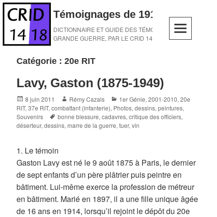
Skip
Témoignages de 1914-1918
to
content
DICTIONNAIRE ET GUIDE DES TÉMOINS DE LA
GRANDE GUERRE, PAR LE CRID 14-18
Catégorie :
20e RIT
Lavy, Gaston (1875-1949)
Posted
Author
Categories
8 juin 2011
Rémy Cazals
1er Génie
,
2001-2010
,
20e
on
RIT
,
37e RIT
,
combattant (infanterie)
,
Photos, dessins, peintures
,
Tags
Souvenirs
bonne blessure
,
cadavres
,
critique des officiers
,
déserteur
,
dessins
,
marre de la guerre
,
tuer
,
vin
1. Le témoin
Gaston Lavy est né le 9 août 1875 à Paris, le dernier
de sept enfants d’un père plâtrier puis peintre en
bâtiment. Lui-même exerce la profession de métreur
en bâtiment. Marié en 1897, il a une fille unique âgée
de 16 ans en 1914, lorsqu’il rejoint le dépôt du 20e