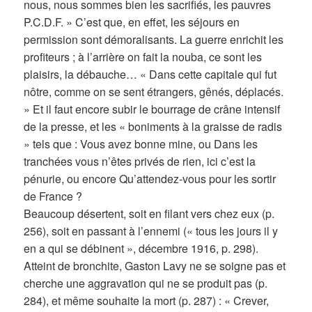
nous, nous sommes bien les sacrifiés, les pauvres
P.C.D.F. » C’est que, en effet, les séjours en
permission sont démoralisants. La guerre enrichit les
profiteurs ; à l’arrière on fait la nouba, ce sont les
plaisirs, la débauche… « Dans cette capitale qui fut
nôtre, comme on se sent étrangers, gênés, déplacés.
» Et il faut encore subir le bourrage de crâne intensif
de la presse, et les « boniments à la graisse de radis
» tels que : Vous avez bonne mine, ou Dans les
tranchées vous n’êtes privés de rien, ici c’est la
pénurie, ou encore Qu’attendez-vous pour les sortir
de France ?
Beaucoup désertent, soit en filant vers chez eux (p.
256), soit en passant à l’ennemi (« tous les jours il y
en a qui se débinent », décembre 1916, p. 298).
Atteint de bronchite, Gaston Lavy ne se soigne pas et
cherche une aggravation qui ne se produit pas (p.
284), et même souhaite la mort (p. 287) : « Crever,