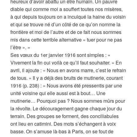
heureux d’avoir abattu un être humain. Un pauvre
diable qui comme moi a souffert toutes nos misères,
à qui depuis toujours on a inculqué la haine du voisin
et qui se trouve né d’un côté de ce qu’on nomme la
frontière et moi de l’autre et de ce fait nous sommes
mis dans cette terrible alternative « tuer pour ne pas
l’être ». »
Ses vœux du 1er janvier 1916 sont simples : «
Vivement la fin oui voilà ce qu’il faut souhaiter. » En
avril, il ajoute : « Nous en avons marre, c’est le refrain
de tous. » Il y a déjà des bruits de mutinerie, courant
1916 (p. 238) : « Nous avons été pressentis par une
unité voisine qui elle aussi est à bout… Une
mutinerie… Pourquoi pas ? Nous sommes mûrs pour
la révolte. Le découragement gagne chaque jour du
terrain. Des groupes se forment, des conciliabules
ont lieu en catimini. Des mots s’échangent à voix
basse. On s’amuse là-bas à Paris, on se fout de