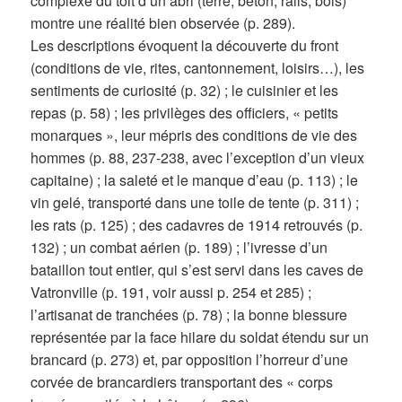
complexe du toit d’un abri (terre, béton, rails, bois)
montre une réalité bien observée (p. 289).
Les descriptions évoquent la découverte du front
(conditions de vie, rites, cantonnement, loisirs…), les
sentiments de curiosité (p. 32) ; le cuisinier et les
repas (p. 58) ; les privilèges des officiers, « petits
monarques », leur mépris des conditions de vie des
hommes (p. 88, 237-238, avec l’exception d’un vieux
capitaine) ; la saleté et le manque d’eau (p. 113) ; le
vin gelé, transporté dans une toile de tente (p. 311) ;
les rats (p. 125) ; des cadavres de 1914 retrouvés (p.
132) ; un combat aérien (p. 189) ; l’ivresse d’un
bataillon tout entier, qui s’est servi dans les caves de
Vatronville (p. 191, voir aussi p. 254 et 285) ;
l’artisanat de tranchées (p. 78) ; la bonne blessure
représentée par la face hilare du soldat étendu sur un
brancard (p. 273) et, par opposition l’horreur d’une
corvée de brancardiers transportant des « corps