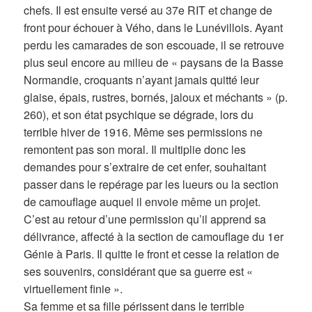
chefs. Il est ensuite versé au 37e RIT et change de
front pour échouer à Vého, dans le Lunévillois. Ayant
perdu les camarades de son escouade, il se retrouve
plus seul encore au milieu de « paysans de la Basse
Normandie, croquants n’ayant jamais quitté leur
glaise, épais, rustres, bornés, jaloux et méchants » (p.
260), et son état psychique se dégrade, lors du
terrible hiver de 1916. Même ses permissions ne
remontent pas son moral. Il multiplie donc les
demandes pour s’extraire de cet enfer, souhaitant
passer dans le repérage par les lueurs ou la section
de camouflage auquel il envoie même un projet.
C’est au retour d’une permission qu’il apprend sa
délivrance, affecté à la section de camouflage du 1er
Génie à Paris. Il quitte le front et cesse la relation de
ses souvenirs, considérant que sa guerre est «
virtuellement finie ».
Sa femme et sa fille périssent dans le terrible