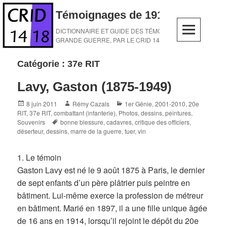
Skip
Témoignages de 1914-1918
to
content
DICTIONNAIRE ET GUIDE DES TÉMOINS DE LA
GRANDE GUERRE, PAR LE CRID 14-18
Catégorie :
37e RIT
Lavy, Gaston (1875-1949)
Posted
Author
Categories
8 juin 2011
Rémy Cazals
1er Génie
,
2001-2010
,
20e
on
RIT
,
37e RIT
,
combattant (infanterie)
,
Photos, dessins, peintures
,
Tags
Souvenirs
bonne blessure
,
cadavres
,
critique des officiers
,
déserteur
,
dessins
,
marre de la guerre
,
tuer
,
vin
1. Le témoin
Gaston Lavy est né le 9 août 1875 à Paris, le dernier
de sept enfants d’un père plâtrier puis peintre en
bâtiment. Lui-même exerce la profession de métreur
en bâtiment. Marié en 1897, il a une fille unique âgée
de 16 ans en 1914, lorsqu’il rejoint le dépôt du 20e