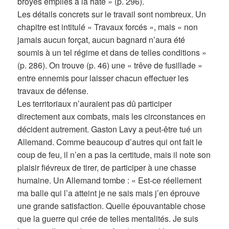
broyés empilés à la hâte » (p. 296).
Les détails concrets sur le travail sont nombreux. Un
chapitre est intitulé « Travaux forcés », mais « non
jamais aucun forçat, aucun bagnard n’aura été
soumis à un tel régime et dans de telles conditions »
(p. 286). On trouve (p. 46) une « trêve de fusillade »
entre ennemis pour laisser chacun effectuer les
travaux de défense.
Les territoriaux n’auraient pas dû participer
directement aux combats, mais les circonstances en
décident autrement. Gaston Lavy a peut-être tué un
Allemand. Comme beaucoup d’autres qui ont fait le
coup de feu, il n’en a pas la certitude, mais il note son
plaisir fiévreux de tirer, de participer à une chasse
humaine. Un Allemand tombe : « Est-ce réellement
ma balle qui l’a atteint je ne sais mais j’en éprouve
une grande satisfaction. Quelle épouvantable chose
que la guerre qui crée de telles mentalités. Je suis