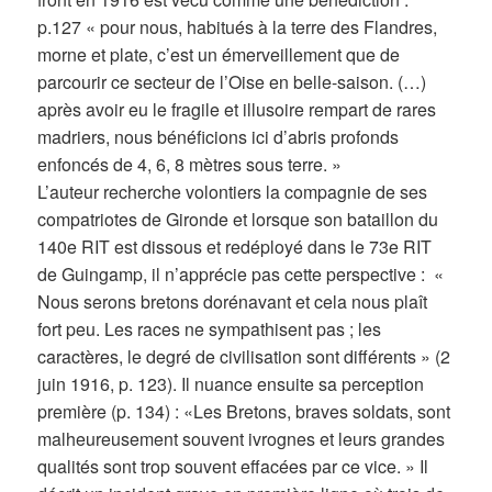
p.127 « pour nous, habitués à la terre des Flandres,
morne et plate, c’est un émerveillement que de
parcourir ce secteur de l’Oise en belle-saison. (…)
après avoir eu le fragile et illusoire rempart de rares
madriers, nous bénéficions ici d’abris profonds
enfoncés de 4, 6, 8 mètres sous terre. »
L’auteur recherche volontiers la compagnie de ses
compatriotes de Gironde et lorsque son bataillon du
140e RIT est dissous et redéployé dans le 73e RIT
de Guingamp, il n’apprécie pas cette perspective : «
Nous serons bretons dorénavant et cela nous plaît
fort peu. Les races ne sympathisent pas ; les
caractères, le degré de civilisation sont différents » (2
juin 1916, p. 123). Il nuance ensuite sa perception
première (p. 134) : «Les Bretons, braves soldats, sont
malheureusement souvent ivrognes et leurs grandes
qualités sont trop souvent effacées par ce vice. » Il