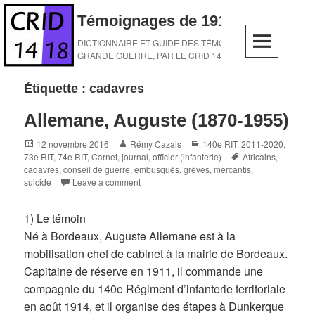
Skip
Témoignages de 1914-1918
to
content
DICTIONNAIRE ET GUIDE DES TÉMOINS DE LA
GRANDE GUERRE, PAR LE CRID 14-18
Étiquette :
cadavres
Allemane, Auguste (1870-1955)
Posted
Author
Categories
12 novembre 2016
Rémy Cazals
140e RIT
,
2011-2020
,
on
Tags
73e RIT
,
74e RIT
,
Carnet, journal
,
officier (infanterie)
Africains
,
cadavres
,
conseil de guerre
,
embusqués
,
grèves
,
mercantis
,
suicide
Leave a comment
1) Le témoin
Né à Bordeaux, Auguste Allemane est à la
mobilisation chef de cabinet à la mairie de Bordeaux.
Capitaine de réserve en 1911, il commande une
compagnie du 140e Régiment d’infanterie territoriale
en août 1914, et il organise des étapes à Dunkerque