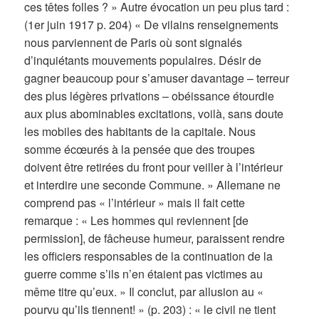
ces têtes folles ? » Autre évocation un peu plus tard :
(1er juin 1917 p. 204) « De vilains renseignements
nous parviennent de Paris où sont signalés
d’inquiétants mouvements populaires. Désir de
gagner beaucoup pour s’amuser davantage – terreur
des plus légères privations – obéissance étourdie
aux plus abominables excitations, voilà, sans doute
les mobiles des habitants de la capitale. Nous
somme écœurés à la pensée que des troupes
doivent être retirées du front pour veiller à l’intérieur
et interdire une seconde Commune. » Allemane ne
comprend pas « l’intérieur » mais il fait cette
remarque : « Les hommes qui reviennent [de
permission], de fâcheuse humeur, paraissent rendre
les officiers responsables de la continuation de la
guerre comme s’ils n’en étaient pas victimes au
même titre qu’eux. » Il conclut, par allusion au «
pourvu qu’ils tiennent! » (p. 203) : « le civil ne tient