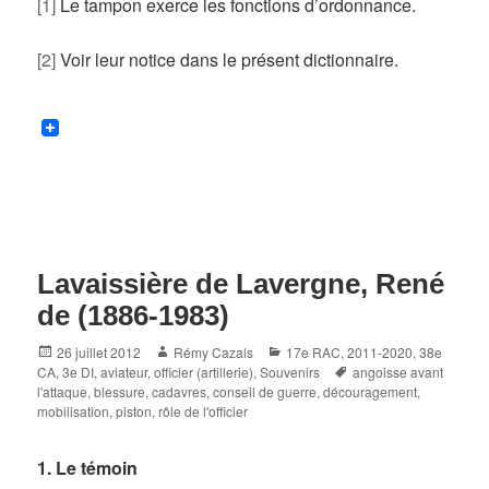
[1]
Le tampon exerce les fonctions d’ordonnance.
[2]
Voir leur notice dans le présent dictionnaire.
Lavaissière de Lavergne, René
de (1886-1983)
Posted
Author
Categories
26 juillet 2012
Rémy Cazals
17e RAC
,
2011-2020
,
38e
on
Tags
CA
,
3e DI
,
aviateur
,
officier (artillerie)
,
Souvenirs
angoisse avant
l'attaque
,
blessure
,
cadavres
,
conseil de guerre
,
découragement
,
mobilisation
,
piston
,
rôle de l'officier
1. Le témoin