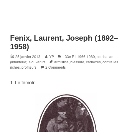
Fenix, Laurent, Joseph (1892–
1958)
Posted
Author
Categories
25 janvier 2013
YP
133e RI
,
1966-1980
,
combattant
on
Tags
(infanterie)
,
Souvenirs
armistice
,
blessure
,
cadavres
,
contre les
riches
,
profiteurs
2 Comments
1. Le témoin