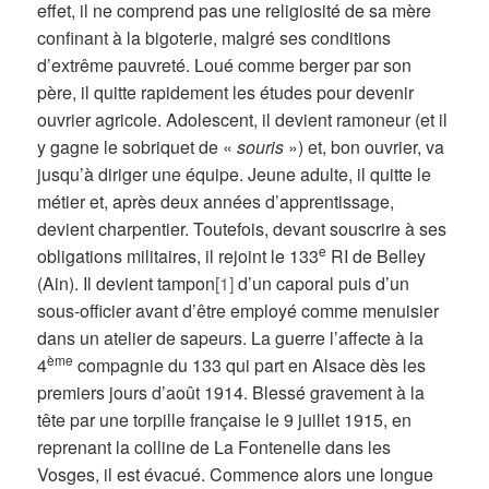
effet, il ne comprend pas une religiosité de sa mère
confinant à la bigoterie, malgré ses conditions
d’extrême pauvreté. Loué comme berger par son
père, il quitte rapidement les études pour devenir
ouvrier agricole. Adolescent, il devient ramoneur (et il
y gagne le sobriquet de «
souris
») et, bon ouvrier, va
jusqu’à diriger une équipe. Jeune adulte, il quitte le
métier et, après deux années d’apprentissage,
devient charpentier. Toutefois, devant souscrire à ses
e
obligations militaires, il rejoint le 133
RI de Belley
(Ain). Il devient tampon
[1]
d’un caporal puis d’un
sous-officier avant d’être employé comme menuisier
dans un atelier de sapeurs. La guerre l’affecte à la
ème
4
compagnie du 133 qui part en Alsace dès les
premiers jours d’août 1914. Blessé gravement à la
tête par une torpille française le 9 juillet 1915, en
reprenant la colline de La Fontenelle dans les
Vosges, il est évacué. Commence alors une longue