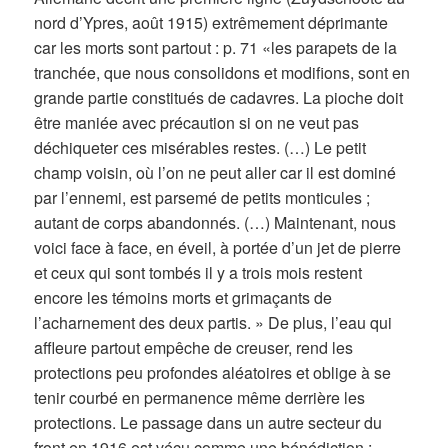
nord d’Ypres, août 1915) extrêmement déprimante
car les morts sont partout : p. 71 «les parapets de la
tranchée, que nous consolidons et modifions, sont en
grande partie constitués de cadavres. La pioche doit
être maniée avec précaution si on ne veut pas
déchiqueter ces misérables restes. (…) Le petit
champ voisin, où l’on ne peut aller car il est dominé
par l’ennemi, est parsemé de petits monticules ;
autant de corps abandonnés. (…) Maintenant, nous
voici face à face, en éveil, à portée d’un jet de pierre
et ceux qui sont tombés il y a trois mois restent
encore les témoins morts et grimaçants de
l’acharnement des deux partis. » De plus, l’eau qui
affleure partout empêche de creuser, rend les
protections peu profondes aléatoires et oblige à se
tenir courbé en permanence même derrière les
protections. Le passage dans un autre secteur du
front en 1916 est vécu comme une bénédiction :