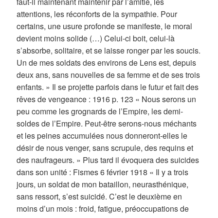
faut-il maintenant maintenir par l’amitié, les
attentions, les réconforts de la sympathie. Pour
certains, une usure profonde se manifeste, le moral
devient moins solide (…) Celui-ci boit, celui-là
s’absorbe, solitaire, et se laisse ronger par les soucis.
Un de mes soldats des environs de Lens est, depuis
deux ans, sans nouvelles de sa femme et de ses trois
enfants. » Il se projette parfois dans le futur et fait des
rêves de vengeance : 1916 p. 123 « Nous serons un
peu comme les grognards de l’Empire, les demi-
soldes de l’Empire. Peut-être serons-nous méchants
et les peines accumulées nous donneront-elles le
désir de nous venger, sans scrupule, des requins et
des naufrageurs. » Plus tard il évoquera des suicides
dans son unité : Fismes 6 février 1918 « Il y a trois
jours, un soldat de mon bataillon, neurasthénique,
sans ressort, s’est suicidé. C’est le deuxième en
moins d’un mois : froid, fatigue, préoccupations de