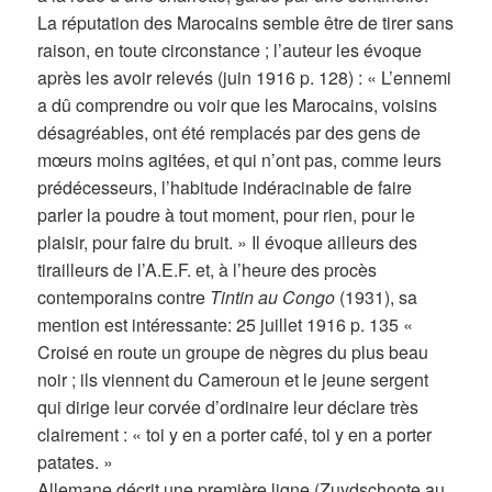
La réputation des Marocains semble être de tirer sans
raison, en toute circonstance ; l’auteur les évoque
après les avoir relevés (juin 1916 p. 128) : « L’ennemi
a dû comprendre ou voir que les Marocains, voisins
désagréables, ont été remplacés par des gens de
mœurs moins agitées, et qui n’ont pas, comme leurs
prédécesseurs, l’habitude indéracinable de faire
parler la poudre à tout moment, pour rien, pour le
plaisir, pour faire du bruit. » Il évoque ailleurs des
tirailleurs de l’A.E.F. et, à l’heure des procès
contemporains contre
Tintin au Congo
(1931), sa
mention est intéressante: 25 juillet 1916 p. 135 «
Croisé en route un groupe de nègres du plus beau
noir ; ils viennent du Cameroun et le jeune sergent
qui dirige leur corvée d’ordinaire leur déclare très
clairement : « toi y en a porter café, toi y en a porter
patates. »
Allemane décrit une première ligne (Zuydschoote au