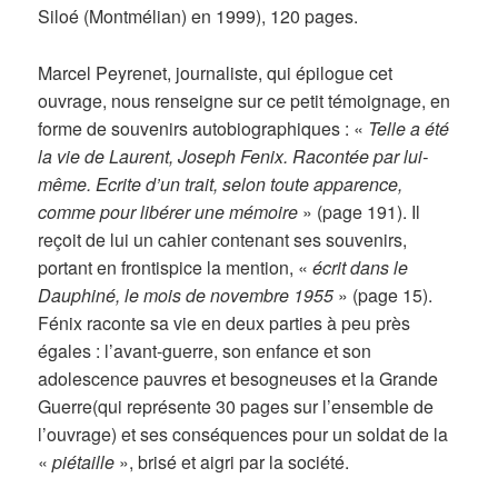
Siloé (Montmélian) en 1999), 120 pages.
Marcel Peyrenet, journaliste, qui épilogue cet
ouvrage, nous renseigne sur ce petit témoignage, en
forme de souvenirs autobiographiques : «
Telle a été
la vie de Laurent, Joseph Fenix. Racontée par lui-
même. Ecrite d’un trait, selon toute apparence,
comme pour libérer une mémoire
» (page 191). Il
reçoit de lui un cahier contenant ses souvenirs,
portant en frontispice la mention, «
écrit dans le
Dauphiné, le mois de novembre 1955
» (page 15).
Fénix raconte sa vie en deux parties à peu près
égales : l’avant-guerre, son enfance et son
adolescence pauvres et besogneuses et la Grande
Guerre(qui représente 30 pages sur l’ensemble de
l’ouvrage) et ses conséquences pour un soldat de la
«
piétaille
», brisé et aigri par la société.