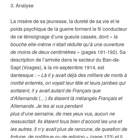
3. Analyse
La misère de sa jeunesse, la dureté de sa vie et le
poids psychique de la guerre forment le fil conducteur
de ce témoignage d’une gueule cassée, dont «
la
bouche elle-même n’était réduite qu’à une ouverture
de moins de deux centimètres
» (pages 191-192). Sa
description de l’arrivée dans le secteur du Ban-de-
Sapt (Vosges), à la mi-septembre 1914, est
dantesque : «
Là il y avait déjà des milliers de morts à
moitié enterrés, on voyait leur tête et leurs jambes qui
sortaient, il y avait autant de Français que
d’Allemands
(…)
Ils étaient là mélangés Français et
Allemands. Je les ai vus pendant
plus d’une semaine, de mes yeux vus, aucun ne
ressuscitait. Ils étaient tous bien d’accord les uns et
les autres. Il n’y avait plus de rancune, de question de
fortune, de politique ou de religion
» (page 123) et il