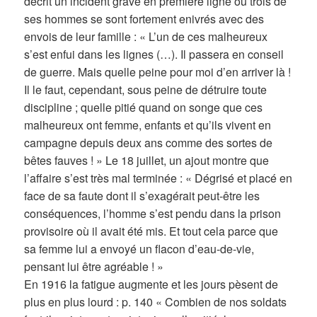
décrit un incident grave en première ligne où trois de
ses hommes se sont fortement enivrés avec des
envois de leur famille : « L’un de ces malheureux
s’est enfui dans les lignes (…). Il passera en conseil
de guerre. Mais quelle peine pour moi d’en arriver là !
Il le faut, cependant, sous peine de détruire toute
discipline ; quelle pitié quand on songe que ces
malheureux ont femme, enfants et qu’ils vivent en
campagne depuis deux ans comme des sortes de
bêtes fauves ! » Le 18 juillet, un ajout montre que
l’affaire s’est très mal terminée : « Dégrisé et placé en
face de sa faute dont il s’exagérait peut-être les
conséquences, l’homme s’est pendu dans la prison
provisoire où il avait été mis. Et tout cela parce que
sa femme lui a envoyé un flacon d’eau-de-vie,
pensant lui être agréable ! »
En 1916 la fatigue augmente et les jours pèsent de
plus en plus lourd : p. 140 « Combien de nos soldats