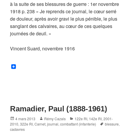
à la suite de ses blessures de guerre : 1er novembre
1918 p. 238 « Je reprends ce journal, le cœur serré
de douleur, après avoir gravi le plus pénible, le plus
sanglant des calvaires, au cœur de ces quelques
journées de deuil. »
Vincent Suard, novembre 1916
Ramadier, Paul (1888-1961)
Posted
Author
Categories
4 mars 2013
Rémy Cazals
122e RI
,
142e RI
,
2001-
on
Tags
2010
,
322e RI
,
Carnet, journal
,
combattant (infanterie)
blessure
,
cadavres