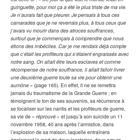
guinguette, pour moi ça a été le plus triste de ma vie.
Je n’aurais fait que pleurer. Je pensais à tous ces
camarades que je ne reverrais plus, à tous ceux que
j’avais vu mourir dans des atroces souffrances,
surtout que je commençais à comprendre que nous
étions des imbéciles. Car je me rendais déjà compte
que c’était les profiteurs qui s’étaient engraissés avec
notre sang. On allait être leurs esclaves et comme
récompense de notre souffrance, il allait falloir livrer
une deuxième guerre toute sa vie pour obtenir une
aumône
» (page 165). En effet, il ne se remettra
jamais du traumatisme de la Grande Guerre ; en
témoignent le ton de ses souvenirs, sa récurrence à
se focaliser sur les nantis et les profiteurs de guerre,
sa vie de «
réprouvé
» et jusqu’à son suicide un 11
novembre 1958, 40 ans après l’armistice, dans
l’explosion de sa maison, laquelle entraînera
également la mort de deux locataires, deux sœurs