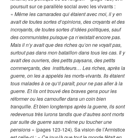
poursuit sur ce parallèle social avec les vivants :
«
Même les camarades qui étaient avec moi, il y en
avait de toutes sortes d’opinions, des croyants et des
incroyants, de toutes sortes d’idées politiques, sauf
des communistes puisque ça n’existait encore pas.
Mais il n’y avait que des riches qu’on ne voyait pas,
surtout pas dans mon bataillon dans tous les cas. Il y
avait des ouvriers, des petits paysans, des petits
commerçants, des instituteurs… Les riches, après la
guerre, on les a appelés les morts-vivants. Ils étaient
tous malades à ce qu’il paraît, pour ne pas aller à la
guerre. Et ils ont trouvé des braves gens pour les
réformer ou les camoufler dans un coin bien
tranquille. Et bien longtemps après la guerre, ils sont
redevenus très lurons tandis que d’autres sont morts
par suite de guerre sans même pu toucher une
pensions
» (pages 123-124). Sa vision de l’Armistice
est celle-ci : «
Ce jour-là que tout le monde fêtait en