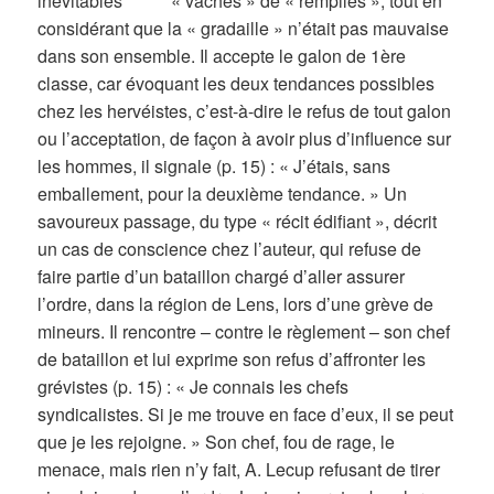
inévitables « vaches » de « rempilés », tout en
considérant que la « gradaille » n’était pas mauvaise
dans son ensemble. Il accepte le galon de 1ère
classe, car évoquant les deux tendances possibles
chez les hervéistes, c’est-à-dire le refus de tout galon
ou l’acceptation, de façon à avoir plus d’influence sur
les hommes, il signale (p. 15) : « J’étais, sans
emballement, pour la deuxième tendance. » Un
savoureux passage, du type « récit édifiant », décrit
un cas de conscience chez l’auteur, qui refuse de
faire partie d’un bataillon chargé d’aller assurer
l’ordre, dans la région de Lens, lors d’une grève de
mineurs. Il rencontre – contre le règlement – son chef
de bataillon et lui exprime son refus d’affronter les
grévistes (p. 15) : « Je connais les chefs
syndicalistes. Si je me trouve en face d’eux, il se peut
que je les rejoigne. » Son chef, fou de rage, le
menace, mais rien n’y fait, A. Lecup refusant de tirer