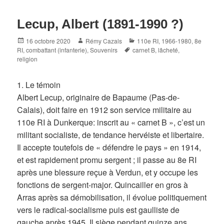
Lecup, Albert (1891-1990 ?)
Posted
Author
Categories
16 octobre 2020
Rémy Cazals
110e RI
,
1966-1980
,
8e
on
Tags
RI
,
combattant (infanterie)
,
Souvenirs
carnet B
,
lâcheté
,
religion
1. Le témoin
Albert Lecup, originaire de Bapaume (Pas-de-
Calais), doit faire en 1912 son service militaire au
110e RI à Dunkerque: inscrit au « carnet B », c’est un
militant socialiste, de tendance hervéiste et libertaire.
Il accepte toutefois de « défendre le pays » en 1914,
et est rapidement promu sergent ; il passe au 8e RI
après une blessure reçue à Verdun, et y occupe les
fonctions de sergent-major. Quincailler en gros à
Arras après sa démobilisation, il évolue politiquement
vers le radical-socialisme puis est gaulliste de
gauche après 1945. Il siège pendant quinze ans