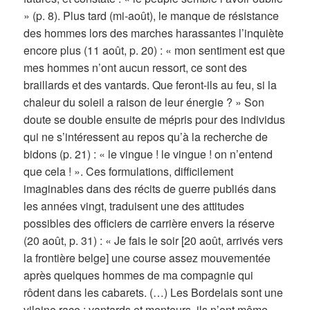
» (p. 8). Plus tard (mi-août), le manque de résistance
des hommes lors des marches harassantes l’inquiète
encore plus (11 août, p. 20) : « mon sentiment est que
mes hommes n’ont aucun ressort, ce sont des
braillards et des vantards. Que feront-ils au feu, si la
chaleur du soleil a raison de leur énergie ? » Son
doute se double ensuite de mépris pour des individus
qui ne s’intéressent au repos qu’à la recherche de
bidons (p. 21) : « le vingue ! le vingue ! on n’entend
que cela ! ». Ces formulations, difficilement
imaginables dans des récits de guerre publiés dans
les années vingt, traduisent une des attitudes
possibles des officiers de carrière envers la réserve
(20 août, p. 31) : « Je fais le soir [20 août, arrivés vers
la frontière belge] une course assez mouvementée
après quelques hommes de ma compagnie qui
rôdent dans les cabarets. (…) Les Bordelais sont une
vilaine race ; vantards et menteurs, ils n’ont même