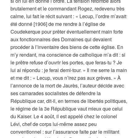
si on lui en donne l’ordre. La tension retombe alors
brutalement et le commandant Rogez, redevenu très
calme, lui fait le récit suivant : « Lecup, l’ordre m’avait
été donné [1906] de me rendre à l’église de
Coudekerque pour prêter éventuellement main forte
aux fonctionnaires des Domaines qui devaient
procéder à l’inventaire des biens de cette église. En
m’y rendant, ma conscience de catholique m’a dit : si
le prêtre refuse d’ouvrir les portes, que feras-tu ? Je
lui ai répondu : je ferai demi-tour. » Il me serre la main
et me dit : « Lecup, vous n’irez pas aux grèves. » À
l’annonce de la mort de Jaurès, l’auteur décide avec
ses camarades socialistes de défendre la
République car, dit-il, en termes de libertés politiques,
le régime de la 3e République vaut mieux que celui
du Kaiser. Le 4 août, il est appelé chez le colonel
Lévi, chef de corps lui-même assez peu
conventionnel : sur l’assurance faite par le militant