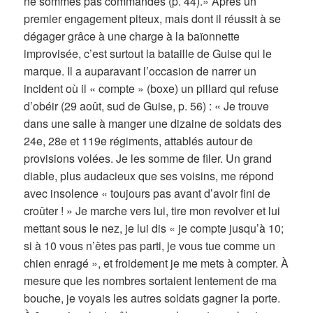
ne sommes pas commandés (p. 44).» Après un
premier engagement piteux, mais dont il réussit à se
dégager grâce à une charge à la baïonnette
improvisée, c’est surtout la bataille de Guise qui le
marque. Il a auparavant l’occasion de narrer un
incident où il « compte » (boxe) un pillard qui refuse
d’obéir (29 août, sud de Guise, p. 56) : « Je trouve
dans une salle à manger une dizaine de soldats des
24e, 28e et 119e régiments, attablés autour de
provisions volées. Je les somme de filer. Un grand
diable, plus audacieux que ses voisins, me répond
avec insolence « toujours pas avant d’avoir fini de
croûter ! » Je marche vers lui, tire mon revolver et lui
mettant sous le nez, je lui dis « je compte jusqu’à 10;
si à 10 vous n’êtes pas parti, je vous tue comme un
chien enragé », et froidement je me mets à compter. À
mesure que les nombres sortaient lentement de ma
bouche, je voyais les autres soldats gagner la porte.