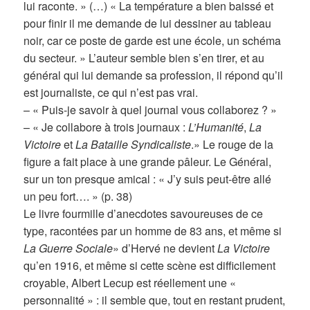
lui raconte. » (…) « La température a bien baissé et
pour finir il me demande de lui dessiner au tableau
noir, car ce poste de garde est une école, un schéma
du secteur. » L’auteur semble bien s’en tirer, et au
général qui lui demande sa profession, il répond qu’il
est journaliste, ce qui n’est pas vrai.
– « Puis-je savoir à quel journal vous collaborez ? »
– « Je collabore à trois journaux :
L’Humanité
,
La
Victoire
et
La Bataille Syndicaliste
.» Le rouge de la
figure a fait place à une grande pâleur. Le Général,
sur un ton presque amical : « J’y suis peut-être allé
un peu fort…. » (p. 38)
Le livre fourmille d’anecdotes savoureuses de ce
type, racontées par un homme de 83 ans, et même si
La Guerre Sociale
» d’Hervé ne devient
La Victoire
qu’en 1916, et même si cette scène est difficilement
croyable, Albert Lecup est réellement une «
personnalité » : il semble que, tout en restant prudent,