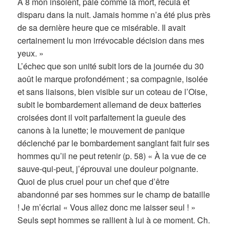
À 8 mon insolent, pâle comme la mort, recula et
disparu dans la nuit. Jamais homme n’a été plus près
de sa dernière heure que ce misérable. Il avait
certainement lu mon irrévocable décision dans mes
yeux. »
L’échec que son unité subit lors de la journée du 30
août le marque profondément ; sa compagnie, isolée
et sans liaisons, bien visible sur un coteau de l’Oise,
subit le bombardement allemand de deux batteries
croisées dont il voit parfaitement la gueule des
canons à la lunette; le mouvement de panique
déclenché par le bombardement sanglant fait fuir ses
hommes qu’il ne peut retenir (p. 58) « À la vue de ce
sauve-qui-peut, j’éprouvai une douleur poignante.
Quoi de plus cruel pour un chef que d’être
abandonné par ses hommes sur le champ de bataille
! Je m’écriai « Vous allez donc me laisser seul ! »
Seuls sept hommes se rallient à lui à ce moment. Ch.