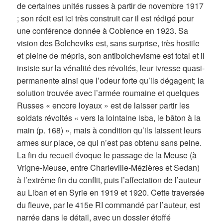
de certaines unités russes à partir de novembre 1917
; son récit est ici très construit car il est rédigé pour
une conférence donnée à Coblence en 1923. Sa
vision des Bolcheviks est, sans surprise, très hostile
et pleine de mépris, son antibolchevisme est total et il
insiste sur la vénalité des révoltés, leur ivresse quasi-
permanente ainsi que l’odeur forte qu’ils dégagent; la
solution trouvée avec l’armée roumaine et quelques
Russes « encore loyaux » est de laisser partir les
soldats révoltés « vers la lointaine isba, le bâton à la
main (p. 168) », mais à condition qu’ils laissent leurs
armes sur place, ce qui n’est pas obtenu sans peine.
La fin du recueil évoque le passage de la Meuse (à
Vrigne-Meuse, entre Charleville-Mézières et Sedan)
à l’extrême fin du conflit, puis l’affectation de l’auteur
au Liban et en Syrie en 1919 et 1920. Cette traversée
du fleuve, par le 415e RI commandé par l’auteur, est
narrée dans le détail, avec un dossier étoffé