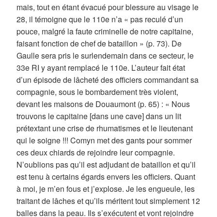
mais, tout en étant évacué pour blessure au visage le
28, il témoigne que le 110e n’a « pas reculé d’un
pouce, malgré la faute criminelle de notre capitaine,
faisant fonction de chef de bataillon » (p. 73). De
Gaulle sera pris le surlendemain dans ce secteur, le
33e RI y ayant remplacé le 110e. L’auteur fait état
d’un épisode de lâcheté des officiers commandant sa
compagnie, sous le bombardement très violent,
devant les maisons de Douaumont (p. 65) : « Nous
trouvons le capitaine [dans une cave] dans un lit
prétextant une crise de rhumatismes et le lieutenant
qui le soigne !!! Comyn met des gants pour sommer
ces deux chiards de rejoindre leur compagnie.
N’oublions pas qu’il est adjudant de bataillon et qu’il
est tenu à certains égards envers les officiers. Quant
à moi, je m’en fous et j’explose. Je les engueule, les
traitant de lâches et qu’ils méritent tout simplement 12
balles dans la peau. Ils s’exécutent et vont rejoindre