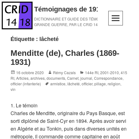
Skip
Témoignages de 1914-1918
to
content
DICTIONNAIRE ET GUIDE DES TÉMOINS DE LA
GRANDE GUERRE, PAR LE CRID 14-18
Étiquette :
lâcheté
Menditte (de), Charles (1869-
1931)
Posted
Author
Categories
16 octobre 2020
Rémy Cazals
144e RI
,
2001-2010
,
415
on
RI
,
Articles, archives, documents
,
Carnet, journal
,
Correspondance
,
Tags
officier (infanterie)
armistice
,
lâcheté
,
officier
,
pillage
,
religion
,
vin
1. Le témoin
Charles de Menditte, originaire du Pays Basque, est
sorti diplômé de Saint-Cyr en 1894. Après avoir servi
en Algérie et au Tonkin, puis dans diverses unités en
métropole, il commande comme capitaine en août