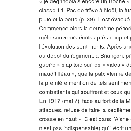
« je dégringolais encore un Boche ».
classe 14. Pas de trêve à Noël, la fus
pluie et la boue (p. 39). Il est évac
Commence alors la deuxième période
mêle souvenirs écrits après coup et
l’évolution des sentiments. Après u
au dépôt du régiment, à Briançon, p
guerre » s’apitoie sur les « vides » d
maudit fléau », que la paix vienne dél
la première mention de tels sentime
combattants qui souffrent et ceux qui,
En 1917 (mai ?), face au fort de la M
attaques, refuse de faire la septième 
crosse en haut ». C’est dans l’Aisne 
n’est pas indispensable) qu’il écrit 