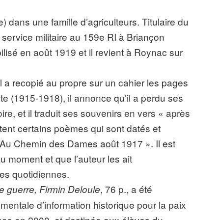
dans une famille d’agriculteurs. Titulaire du
au service militaire au 159e RI à Briançon
bilisé en août 1919 et il revient à Roynac sur
 il a recopié au propre sur un cahier les pages
te (1915-1918), il annonce qu’il a perdu ses
e, et il traduit ses souvenirs en vers « après
utent certains poèmes qui sont datés et
 Au Chemin des Dames août 1917 ». Il est
au moment et que l’auteur les ait
tes quotidiennes.
, 76 p., a été
 guerre, Firmin Deloule
entale d’information historique pour la paix
nce en 2000, et destinée aux élèves du