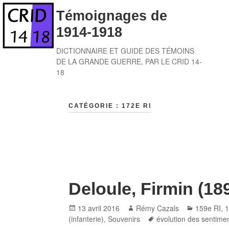
Skip
Témoignages de
to
1914-1918
content
DICTIONNAIRE ET GUIDE DES TÉMOINS
DE LA GRANDE GUERRE, PAR LE CRID 14-
18
CATÉGORIE :
172E RI
Deloule, Firmin (18
Posted
Author
Categorie
13 avril 2016
Rémy Cazals
159e RI
,
1
on
Tags
(infanterie)
,
Souvenirs
évolution des sentime