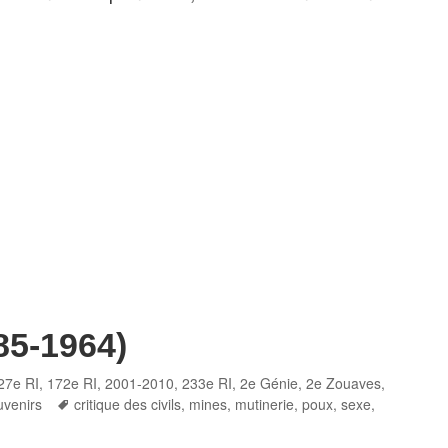
85-1964)
27e RI
,
172e RI
,
2001-2010
,
233e RI
,
2e Génie
,
2e Zouaves
,
Tags
uvenirs
critique des civils
,
mines
,
mutinerie
,
poux
,
sexe
,