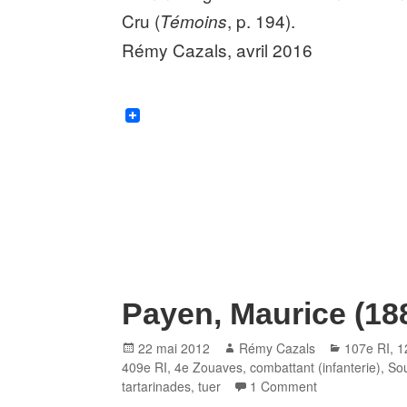
Cru (
, p. 194).
Témoins
Rémy Cazals, avril 2016
Payen, Maurice (18
Posted
Author
Categories
22 mai 2012
Rémy Cazals
107e RI
,
1
on
409e RI
,
4e Zouaves
,
combattant (infanterie)
,
So
tartarinades
,
tuer
1 Comment