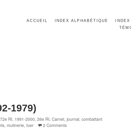
ACCUEIL
INDEX ALPHABÉTIQUE
INDEX
TÉM
92-1979)
s
72e RI
,
1991-2000
,
26e RI
,
Carnet, journal
,
combattant
nts
,
mutinerie
,
tuer
2 Comments