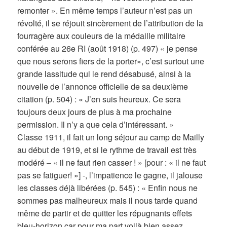
remonter ». En même temps l’auteur n’est pas un
révolté, il se réjouit sincèrement de l’attribution de la
fourragère aux couleurs de la médaille militaire
conférée au 26e RI (août 1918) (p. 497) « je pense
que nous serons fiers de la porter», c’est surtout une
grande lassitude qui le rend désabusé, ainsi à la
nouvelle de l’annonce officielle de sa deuxième
citation (p. 504) : « J’en suis heureux. Ce sera
toujours deux jours de plus à ma prochaine
permission. Il n’y a que cela d’intéressant. »
Classe 1911, il fait un long séjour au camp de Mailly
au début de 1919, et si le rythme de travail est très
modéré – « il ne faut rien casser ! » [pour : « il ne faut
pas se fatiguer! »] -, l’impatience le gagne, il jalouse
les classes déjà libérées (p. 545) : « Enfin nous ne
sommes pas malheureux mais il nous tarde quand
même de partir et de quitter les répugnants effets
bleu-horizon car pour ma part voilà bien assez