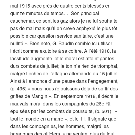
mai 1915 avec près de quatre cents blessés en
quinze minutes de temps… Son principal
cauchemar, ce sont les gaz alors je ne lui souhaite
pas de mal mais qu’il en crève asphyxié le plus tôt
possible car question service sanitaire, c’est une
nullité ». Bien noté, G. Baudin semble ici utiliser
l’écrit comme exutoire à sa colère. A l’été 1918, la
lassitude augmente, et le moral est atteint par les
durs combats de juillet; le ton n’a rien de triomphal,
malgré l’échec de l’attaque allemande du 15 juillet.
Ainsi à l’annonce d’une pause dans l’engagement,
(p. 496) « nous nous réjouissons déjà de sortir des
griffes de Mangin ». En septembre 1918, il décrit le
mauvais moral dans les compagnies du 26e RI,
épuisées par les combats de poursuite, (p. 501) : «
tout le monde en a marre », et le 11, il signale que
dans les compagnies, les hommes, malgré les
harangues des officiers, « ne veulent plus du tout