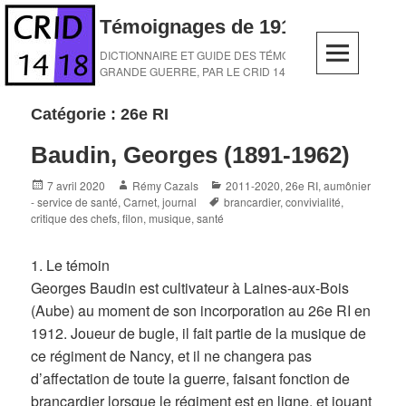
Skip
Témoignages de 1914-1918
to
content
DICTIONNAIRE ET GUIDE DES TÉMOINS DE LA
GRANDE GUERRE, PAR LE CRID 14-18
Catégorie :
26e RI
Baudin, Georges (1891-1962)
Posted
Author
Categories
7 avril 2020
Rémy Cazals
2011-2020
,
26e RI
,
aumônier
on
Tags
- service de santé
,
Carnet, journal
brancardier
,
convivialité
,
critique des chefs
,
filon
,
musique
,
santé
1. Le témoin
Georges Baudin est cultivateur à Laines-aux-Bois
(Aube) au moment de son incorporation au 26e RI en
1912. Joueur de bugle, il fait partie de la musique de
ce régiment de Nancy, et il ne changera pas
d’affectation de toute la guerre, faisant fonction de
brancardier lorsque le régiment est en ligne, et jouant