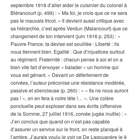
septembre 1918 d’aller aider le cuisinier du colonel à
Blérancourt (p. 499) : « Ma foi, je crois que ce ne sera
pas le mauvais fricot. » Il devient aussi critique avec
sa hiérarchie, c’est après Verdun (Malancourt) que ce
changement de ton intervient (juin 1916 p. 253) : «
Pauvre France, ta devise est souillée : Liberté : ils
nous tiennent bien. Egalité : Que d’injustices surtout
au régiment. Fraternité : chacun pense à soi et on a
bien vite fait d’envoyer « balader » un homme qui
vous est gênant. » Devant un déferlement de
corvées, l’auteur préconise une résistance modérée,
passive et silencieuse (p. 260) : « « Ils ne nous auront
pas ! », on en fera à notre tête !… ». Une colère
ponctuelle peut exploser dans ses écrits (offensive
de la Somme, 27 juillet 1916, corvée jugée inutile) : «
J’en conclus que quand on n’est pas capable
d’assurer un service sur le front, on reste planqué à
l’arrière. J’aurais voulu le voir ce De Lagouanère le 9