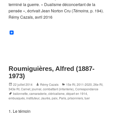
terminé la guerre. « Dualisme déconcertant de la
pensée », écrivait Jean Norton Cru (
Témoins
, p. 194).
Rémy Cazals, avril 2016
Roumiguières, Alfred (1887-
1973)
Posted
Author
Categories
22 juillet 2014
Rémy Cazals
15e RI
,
2011-2020
,
26e RI
,
on
343e RI
,
Carnet, journal
,
combattant (infanterie)
,
Correspondance
Tags
baïonnette
,
camaraderie
,
cléricalisme
,
départ en 1914
,
embusqués
,
instituteur
,
Jaurès
,
paix
,
Paris
,
prisonniers
,
tuer
1. Le témoin