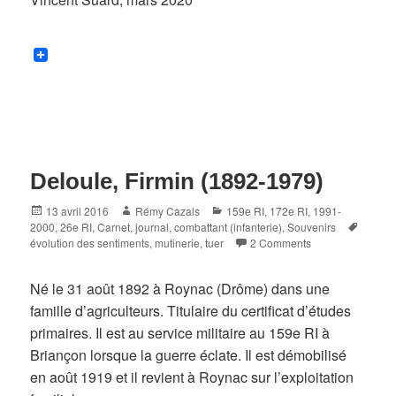
Deloule, Firmin (1892-1979)
Posted
Author
Categories
13 avril 2016
Rémy Cazals
159e RI
,
172e RI
,
1991-
on
Tags
2000
,
26e RI
,
Carnet, journal
,
combattant (infanterie)
,
Souvenirs
évolution des sentiments
,
mutinerie
,
tuer
2 Comments
Né le 31 août 1892 à Roynac (Drôme) dans une
famille d’agriculteurs. Titulaire du certificat d’études
primaires. Il est au service militaire au 159e RI à
Briançon lorsque la guerre éclate. Il est démobilisé
en août 1919 et il revient à Roynac sur l’exploitation