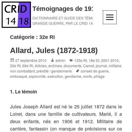
Skip
Témoignages de 1914-1918
to
content
DICTIONNAIRE ET GUIDE DES TÉMOINS DE LA
GRANDE GUERRE, PAR LE CRID 14-18
Catégorie :
32e RI
Allard, Jules (1872-1918)
Posted
Author
Categories
27 septembre 2010
admin
135e RI
,
18e DI
,
2001-2010
,
on
32e RI
,
66e RI
,
Articles, archives, documents
,
Carnet, journal
,
militaire
Tags
non combattant
,
prévôté / gendarmerie
conseil de guerre
,
embusqué
,
espionnite
,
exécution
,
gendarme
,
morts
,
pillage
1. Le témoin
Jules Joseph Allard est né le 25 juillet 1872 dans le
Loiret, dans une famille de cultivateurs. Marié, il a
deux enfants, nés en 1906 et 1912. Militaire de
carrière, fantassin (on manque de précisions sur ce