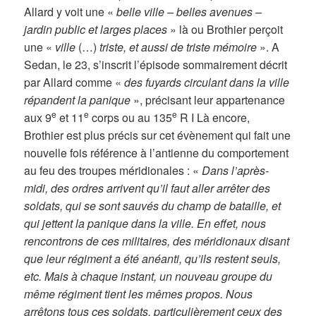
Allard y voit une «
belle ville – belles avenues –
jardin public et larges places
» là ou Brothier perçoit
une «
ville
(…)
triste, et aussi de triste mémoire
». A
Sedan, le 23, s’inscrit l’épisode sommairement décrit
par Allard comme «
des fuyards circulant dans la ville
répandent la panique
», précisant leur appartenance
e
e
e
aux 9
et 11
corps ou au 135
R I Là encore,
Brothier est plus précis sur cet évènement qui fait une
nouvelle fois référence à l’antienne du comportement
au feu des troupes méridionales : «
Dans l’après-
midi, des ordres arrivent qu’il faut aller arrêter des
soldats, qui se sont sauvés du champ de bataille, et
qui jettent la panique dans la ville. En effet, nous
rencontrons de ces militaires, des méridionaux disant
que leur régiment a été anéanti, qu’ils restent seuls,
etc. Mais à chaque instant, un nouveau groupe du
même régiment tient les mêmes propos. Nous
arrêtons tous ces soldats, particulièrement ceux des