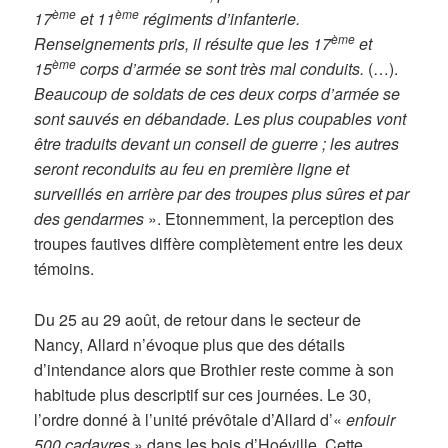
ème
ème
17
et 11
régiments d’infanterie.
ème
Renseignements pris, il résulte que les 17
et
ème
15
corps d’armée se sont très mal conduits.
(…).
Beaucoup de soldats de ces deux corps d’armée se
sont sauvés en débandade. Les plus coupables vont
être traduits devant un conseil de guerre ; les autres
seront reconduits au feu en première ligne et
surveillés en arrière par des troupes plus sûres et par
des gendarmes
». Etonnemment, la perception des
troupes fautives diffère complètement entre les deux
témoins.
Du 25 au 29 août, de retour dans le secteur de
Nancy, Allard n’évoque plus que des détails
d’intendance alors que Brothier reste comme à son
habitude plus descriptif sur ces journées. Le 30,
l’ordre donné à l’unité prévôtale d’Allard d’«
enfouir
500 cadavres
» dans les bois d’Hoéville. Cette