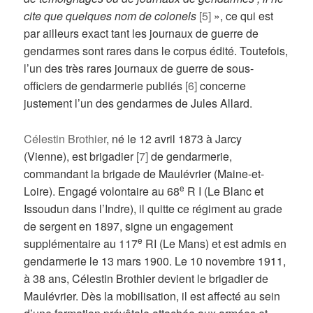
cite que quelques nom de colonels
[5]
», ce qui est
par ailleurs exact tant les journaux de guerre de
gendarmes sont rares dans le corpus édité. Toutefois,
l’un des très rares journaux de guerre de sous-
officiers de gendarmerie publiés
[6]
concerne
justement l’un des gendarmes de Jules Allard.
Célestin Brothier
, né le 12 avril 1873 à Jarcy
(Vienne), est brigadier
[7]
de gendarmerie,
commandant la brigade de Maulévrier (Maine-et-
e
Loire). Engagé volontaire au 68
R I (Le Blanc et
Issoudun dans l’Indre), il quitte ce régiment au grade
de sergent en 1897, signe un engagement
e
supplémentaire au 117
RI (Le Mans) et est admis en
gendarmerie le 13 mars 1900. Le 10 novembre 1911,
à 38 ans, Célestin Brothier devient le brigadier de
Maulévrier. Dès la mobilisation, il est affecté au sein