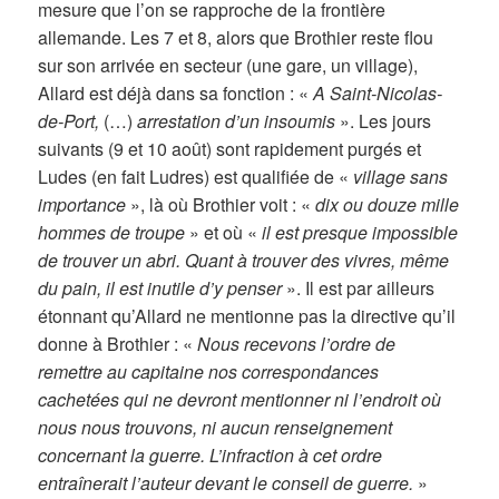
mesure que l’on se rapproche de la frontière
allemande. Les 7 et 8, alors que Brothier reste flou
sur son arrivée en secteur (une gare, un village),
Allard est déjà dans sa fonction : «
A Saint-Nicolas-
de-Port,
(…)
arrestation d’un insoumis
». Les jours
suivants (9 et 10 août) sont rapidement purgés et
Ludes (en fait Ludres) est qualifiée de «
village sans
importance
», là où Brothier voit : «
dix ou douze mille
hommes de troupe
» et où «
il est presque impossible
de trouver un abri. Quant à trouver des vivres, même
du pain, il est inutile d’y penser
». Il est par ailleurs
étonnant qu’Allard ne mentionne pas la directive qu’il
donne à Brothier : «
Nous recevons l’ordre de
remettre au capitaine nos correspondances
cachetées qui ne devront mentionner ni l’endroit où
nous nous trouvons, ni aucun renseignement
concernant la guerre. L’infraction à cet ordre
entraînerait l’auteur devant le conseil de guerre.
»