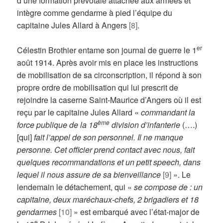
d’une formation prévôtale attachée aux armées et
intègre comme gendarme à pied l’équipe du
capitaine Jules Allard à Angers
[8]
.
er
Célestin Brothier entame son journal de guerre le 1
août 1914. Après avoir mis en place les instructions
de mobilisation de sa circonscription, il répond à son
propre ordre de mobilisation qui lui prescrit de
rejoindre la caserne Saint-Maurice d’Angers où il est
reçu par le capitaine Jules Allard «
commandant la
ème
force publique de la 18
division d’infanterie
(….)
[qui]
fait l’appel de son personnel. Il ne manque
personne. Cet officier prend contact avec nous, fait
quelques recommandations et un petit speech, dans
lequel il nous assure de sa bienveillance
[9]
». Le
lendemain le détachement, qui «
se compose de : un
capitaine, deux maréchaux-chefs, 2 brigadiers et 18
gendarmes
[10]
» est embarqué avec l’état-major de
e