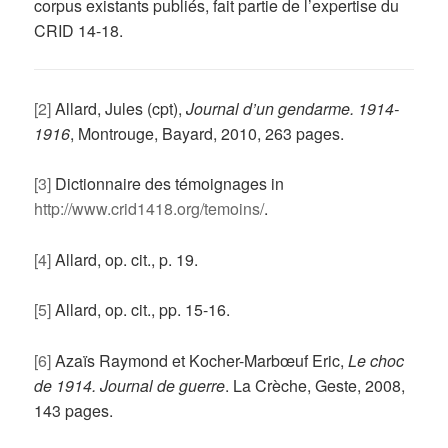
corpus existants publiés, fait partie de l’expertise du
CRID 14-18.
[2]
Allard, Jules (cpt),
Journal d’un gendarme. 1914-
1916
, Montrouge, Bayard, 2010, 263 pages.
[3]
Dictionnaire des témoignages in
http://www.crid1418.org/temoins/
.
[4]
Allard, op. cit., p. 19.
[5]
Allard, op. cit., pp. 15-16.
[6]
Azaïs Raymond et Kocher-Marbœuf Eric,
Le choc
de 1914. Journal de guerre
. La Crèche, Geste, 2008,
143 pages.