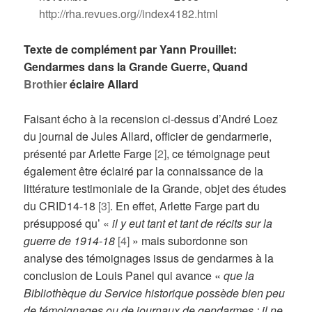
http://rha.revues.org//index4182.html
Texte de complément par Yann Prouillet:
Gendarmes dans la Grande Guerre, Quand
Brothier
éclaire Allard
Faisant écho à la recension ci-dessus d’André Loez
du journal de Jules Allard, officier de gendarmerie,
présenté par Arlette Farge
[2]
, ce témoignage peut
également être éclairé par la connaissance de la
littérature testimoniale de la Grande, objet des études
du CRID14-18
[3]
. En effet, Arlette Farge part du
présupposé qu’ «
il y eut tant et tant de récits sur la
guerre de 1914-18
[4]
» mais subordonne son
analyse des témoignages issus de gendarmes à la
conclusion de Louis Panel qui avance «
que la
Bibliothèque du Service historique possède bien peu
de témoignages ou de journaux de gendarmes ; il ne