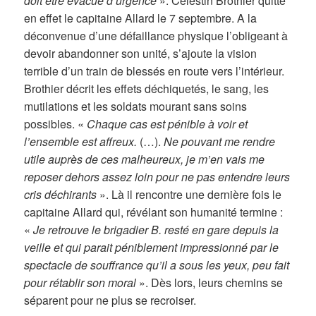
doit être évacué d’urgence
». Célestin Brothier quitte
en effet le capitaine Allard le 7 septembre. A la
déconvenue d’une défaillance physique l’obligeant à
devoir abandonner son unité, s’ajoute la vision
terrible d’un train de blessés en route vers l’intérieur.
Brothier décrit les effets déchiquetés, le sang, les
mutilations et les soldats mourant sans soins
possibles. «
Chaque cas est pénible à voir et
l’ensemble est affreux.
(…).
Ne pouvant me rendre
utile auprès de ces malheureux, je m’en vais me
reposer dehors assez loin pour ne pas entendre leurs
cris déchirants
». Là il rencontre une dernière fois le
capitaine Allard qui, révélant son humanité termine :
«
Je retrouve le brigadier B. resté en gare depuis la
veille et qui parait péniblement impressionné par le
spectacle de souffrance qu’il a sous les yeux, peu fait
pour rétablir son moral
». Dès lors, leurs chemins se
séparent pour ne plus se recroiser.