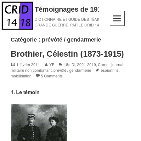
Skip
Témoignages de 1914-1918
to
content
DICTIONNAIRE ET GUIDE DES TÉMOINS DE LA
GRANDE GUERRE, PAR LE CRID 14-18
Catégorie :
prévôté / gendarmerie
Brothier, Célestin (1873-1915)
Posted
Author
Categories
1 février 2011
YP
18e DI
,
2001-2010
,
Carnet, journal
,
on
Tags
militaire non combattant
,
prévôté / gendarmerie
espionnite
,
mobilisation
5 Comments
1. Le témoin