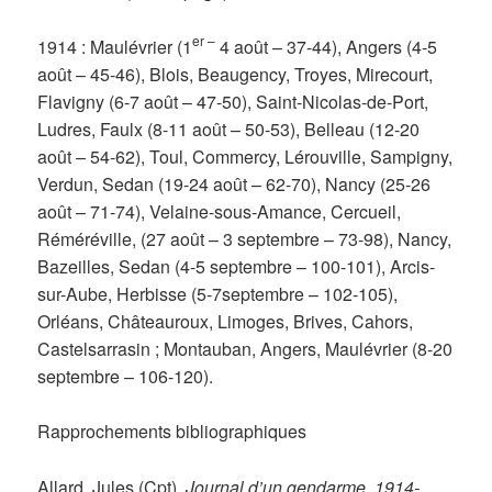
er –
1914 : Maulévrier (1
4 août – 37-44), Angers (4-5
août – 45-46), Blois, Beaugency, Troyes, Mirecourt,
Flavigny (6-7 août – 47-50), Saint-Nicolas-de-Port,
Ludres, Faulx (8-11 août – 50-53), Belleau (12-20
août – 54-62), Toul, Commercy, Lérouville, Sampigny,
Verdun, Sedan (19-24 août – 62-70), Nancy (25-26
août – 71-74), Velaine-sous-Amance, Cercueil,
Réméréville, (27 août – 3 septembre – 73-98), Nancy,
Bazeilles, Sedan (4-5 septembre – 100-101), Arcis-
sur-Aube, Herbisse (5-7septembre – 102-105),
Orléans, Châteauroux, Limoges, Brives, Cahors,
Castelsarrasin ; Montauban, Angers, Maulévrier (8-20
septembre – 106-120).
Rapprochements bibliographiques
Allard, Jules (Cpt),
Journal d’un gendarme. 1914-