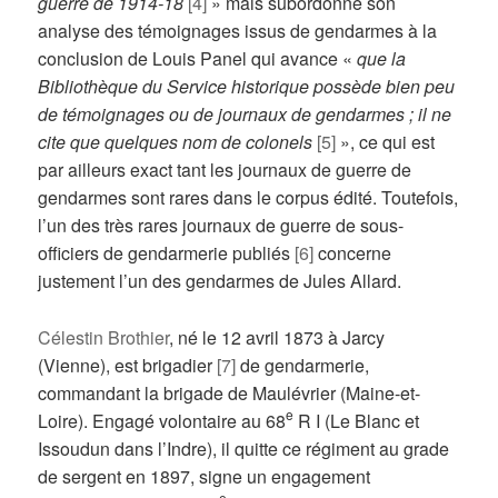
guerre de 1914-18
[4]
» mais subordonne son
analyse des témoignages issus de gendarmes à la
conclusion de Louis Panel qui avance «
que la
Bibliothèque du Service historique possède bien peu
de témoignages ou de journaux de gendarmes ; il ne
cite que quelques nom de colonels
[5]
», ce qui est
par ailleurs exact tant les journaux de guerre de
gendarmes sont rares dans le corpus édité. Toutefois,
l’un des très rares journaux de guerre de sous-
officiers de gendarmerie publiés
[6]
concerne
justement l’un des gendarmes de Jules Allard.
Célestin Brothier
, né le 12 avril 1873 à Jarcy
(Vienne), est brigadier
[7]
de gendarmerie,
commandant la brigade de Maulévrier (Maine-et-
e
Loire). Engagé volontaire au 68
R I (Le Blanc et
Issoudun dans l’Indre), il quitte ce régiment au grade
de sergent en 1897, signe un engagement
e