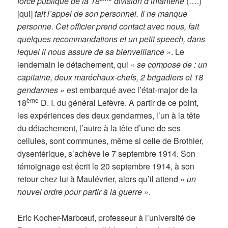
force publique de la 18
division d’infanterie
(….)
[qui]
fait l’appel de son personnel. Il ne manque
personne. Cet officier prend contact avec nous, fait
quelques recommandations et un petit speech, dans
lequel il nous assure de sa bienveillance
». Le
lendemain le détachement, qui «
se compose de : un
capitaine, deux maréchaux-chefs, 2 brigadiers et 18
gendarmes
» est embarqué avec l’état-major de la
ème
18
D. I. du général Lefèvre. A partir de ce point,
les expériences des deux gendarmes, l’un à la tête
du détachement, l’autre à la tête d’une de ses
cellules, sont communes, même si celle de Brothier,
dysentérique, s’achève le 7 septembre 1914. Son
témoignage est écrit le 20 septembre 1914, à son
retour chez lui à Maulévrier, alors qu’il attend «
un
nouvel ordre pour partir à la guerre
».
Eric Kocher-Marbœuf, professeur à l’université de