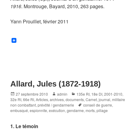
1916
. Montrouge, Bayard, 2010, 263 pages.
Yann Prouillet, février 2011
Allard, Jules (1872-1918)
Posted
Author
Categories
27 septembre 2010
admin
135e RI
,
18e DI
,
2001-2010
,
on
32e RI
,
66e RI
,
Articles, archives, documents
,
Carnet, journal
,
militaire
Tags
non combattant
,
prévôté / gendarmerie
conseil de guerre
,
embusqué
,
espionnite
,
exécution
,
gendarme
,
morts
,
pillage
1. Le témoin