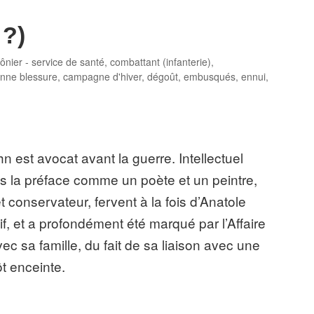
 ?)
nier - service de santé
,
combattant (infanterie)
,
gs
nne blessure
,
campagne d'hiver
,
dégoût
,
embusqués
,
ennui
,
n est a
vocat avant la guerre. Intellectuel
ans la préface comme un poète et un peintre,
t conservateur, fervent à la fois d’Anatole
if, et a profondément été marqué par l’Affaire
vec sa famille, du fait de sa liaison avec une
t enceinte.