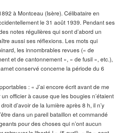
1892 à Montceau (Isère). Célibataire en
accidentellement le 31 août 1939. Pendant ses
 des notes régulières qui sont d’abord un
ître aussi ses réflexions. Les mots qui
e pinard, les innombrables revues (« de
nt et de cantonnement », « de fusil », etc.),
 carnet conservé concerne la période du 6
upportables : « J’ai encore écrit avant de me
 un officier à cause que les bougies n’étaient
droit d’avoir de la lumière après 8 h, il n’y
e d’être dans un pareil bataillon et commandé
 exigeants pour des choses qui n’ont aucun
etrouver la liberté ! » (5 avril). « Ils » sont