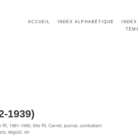
ACCUEIL
INDEX ALPHABÉTIQUE
INDEX
TÉM
2-1939)
gories
e RI
,
1981-1990
,
65e RI
,
Carnet, journal
,
combattant
iers
,
dégoût
,
vin