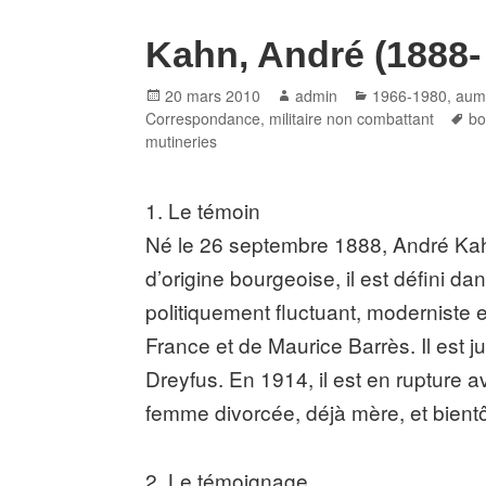
Kahn, André (1888-
Posted
Author
Categories
20 mars 2010
admin
1966-1980
,
aumô
on
Ta
Correspondance
,
militaire non combattant
bo
mutineries
1. Le témoin
Né le 26 septembre 1888, André Kah
d’origine bourgeoise, il est défini d
politiquement fluctuant, moderniste e
France et de Maurice Barrès. Il est ju
Dreyfus. En 1914, il est en rupture a
femme divorcée, déjà mère, et bientô
2. Le témoignage