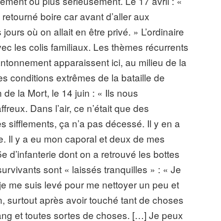
ement ou plus sérieusement. Le 17 avril : «
 retourné boire car avant d’aller aux
s jours où on allait en être privé. » L’ordinaire
avec les colis familiaux. Les thèmes récurrents
antonnement apparaissent ici, au milieu de la
es conditions extrêmes de la bataille de
e la Mort, le 14 juin : « Ils nous
freux. Dans l’air, ce n’était que des
 sifflements, ça n’a pas décessé. Il y en a
e. Il y a eu mon caporal et deux de mes
 d’infanterie dont on a retrouvé les bottes
survivants sont « laissés tranquilles » : « Je
 je me suis levé pour me nettoyer un peu et
n, surtout après avoir touché tant de choses
ang et toutes sortes de choses. […] Je peux