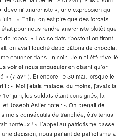
oi devenir anarchiste », une expression qui
3 juin : « Enfin, on est pire que des forçats
c’était pour nous rendre anarchiste plutôt que
e de repos. » Les soldats ripostent en tirant
avail, on avait touché deux bâtons de chocolat
é me coucher dans un coin. Je n’ai été réveillé
ous voir et nous engueuler en disant qu’on
mpé » (7 avril). Et encore, le 30 mai, lorsque le
f : « Moi j’étais malade, du moins, j’avais la
1er juin, les soldats étant consignés, la
 et Joseph Astier note : « On prenait de
trois mois consécutifs de tranchée, être tenus
ait honteux ! » L’appel au patriotisme passe
lu une décision, nous parlant de patriotisme à