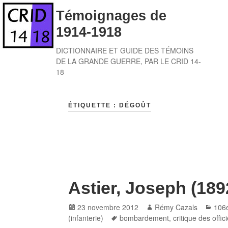
Skip
Témoignages de
to
1914-1918
content
DICTIONNAIRE ET GUIDE DES TÉMOINS
DE LA GRANDE GUERRE, PAR LE CRID 14-
18
ÉTIQUETTE :
DÉGOÛT
Astier, Joseph (189
Posted
Author
Cate
23 novembre 2012
Rémy Cazals
106
on
Tags
(infanterie)
bombardement
,
critique des offic