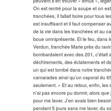
peuvent s’en trouver « émus », légèr
On est rentré pour la soupe et on est
tranchées, il fallait boire pour tous le
est insuffisant et il faut compenser 
de la vie dans les tranchées et au c
boue omniprésente. Et le feu, dans l
Verdun, tranchée Marie près du ravin d
bombardaient avec des 201, c’était af
déchirements, des éclatements et des
un qui est tombé dans notre tranché
camarades ainsi qu’un caporal du 65e
seulement. » Et au retour, enfin, les 
n’ai pas encore pu dormir, alors que
pour me laver. J’en avais bien besoi
pendant 5 jours sans me laver, du s