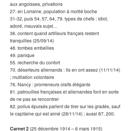
aux angoisses, privations
27. en Lorraine, population à moitié boche
31-32, puis 54, 57, 64, 79. types de chefs : idiot,
adoré, mauvais sujet…
36. content quand artilleurs français restent
tranquilles (25/09/14)
48. tombes embellies
49. panique
55. recherche du confort
70. déserteurs allemands : ils en ont assez (11/11/14)
; mutilation volontaire
76. Nancy : promeneurs oisifs élégants
81. patrouilles françaises et allemandes font en sorte
de ne pas se rencontrer
82. poilus épuisés parlent de tirer sur les gradés, sauf
le capitaine qui est aimé (28/11/14) ; aussi 87, 200.
Carnet 2
(25 décembre 1914 – 6 mars 1915)