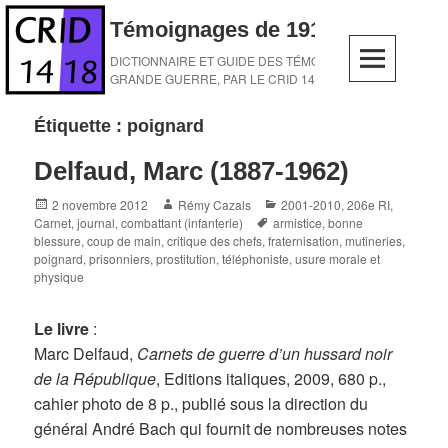
Skip
Témoignages de 1914-1918
to
content
DICTIONNAIRE ET GUIDE DES TÉMOINS DE LA
GRANDE GUERRE, PAR LE CRID 14-18
Étiquette :
poignard
Delfaud, Marc (1887-1962)
Posted
Author
Categories
2 novembre 2012
Rémy Cazals
2001-2010
,
206e RI
,
on
Tags
Carnet, journal
,
combattant (infanterie)
armistice
,
bonne
blessure
,
coup de main
,
critique des chefs
,
fraternisation
,
mutineries
,
poignard
,
prisonniers
,
prostitution
,
téléphoniste
,
usure morale et
physique
Le livre
:
Marc Delfaud,
Carnets de guerre d’un hussard noir
de la République
, Editions italiques, 2009, 680 p.,
cahier photo de 8 p., publié sous la direction du
général André Bach qui fournit de nombreuses notes