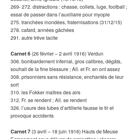
269- 272. distractions : chasse, collets, luge, football ;
essai de passer dans l’auxiliaire pour myopie
275. tranchées inondées, fraternisations (31/12/15)
278. cafard, années gâchées
291. autre trêve tacite
Carnet 6
(26 février – 2 avril 1916) Verdun
306. bombardement infernal, gros calibres, dégâts,
souhait de la fine blessure ; All. et Fr. en ont assez
308. prisonniers sans résistance, enchantés de leur
sort
310. les Fokker maîtres des airs
312. Fr. se rendent ; All. se rendent
326. l’usure des tubes d’artillerie fausse le tir et
provoque accidents
Carnet 7
(3 avril – 18 juin 1916) Hauts de Meuse