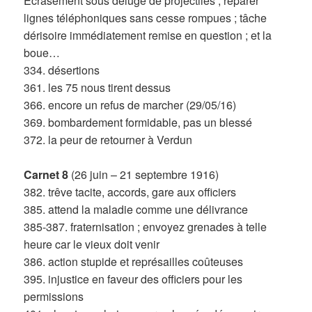
Ecrasement sous déluge de projectiles ; réparer
lignes téléphoniques sans cesse rompues ; tâche
dérisoire immédiatement remise en question ; et la
boue…
334. désertions
361. les 75 nous tirent dessus
366. encore un refus de marcher (29/05/16)
369. bombardement formidable, pas un blessé
372. la peur de retourner à Verdun
Carnet 8
(26 juin – 21 septembre 1916)
382. trêve tacite, accords, gare aux officiers
385. attend la maladie comme une délivrance
385-387. fraternisation ; envoyez grenades à telle
heure car le vieux doit venir
386. action stupide et représailles coûteuses
395. injustice en faveur des officiers pour les
permissions