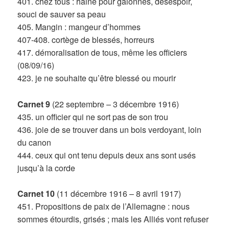
401. chez tous : haine pour galonnés, désespoir,
souci de sauver sa peau
405. Mangin : mangeur d’hommes
407-408. cortège de blessés, horreurs
417. démoralisation de tous, même les officiers
(08/09/16)
423. je ne souhaite qu’être blessé ou mourir
Carnet 9
(22 septembre – 3 décembre 1916)
435. un officier qui ne sort pas de son trou
436. joie de se trouver dans un bois verdoyant, loin
du canon
444. ceux qui ont tenu depuis deux ans sont usés
jusqu’à la corde
Carnet 10
(11 décembre 1916 – 8 avril 1917)
451. Propositions de paix de l’Allemagne : nous
sommes étourdis, grisés ; mais les Alliés vont refuser