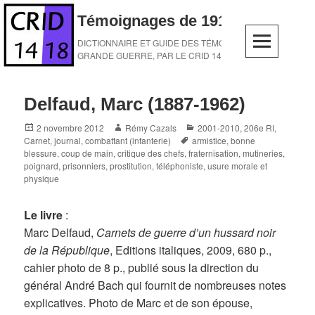
Skip
Témoignages de 1914-1918
to
content
DICTIONNAIRE ET GUIDE DES TÉMOINS DE LA
GRANDE GUERRE, PAR LE CRID 14-18
Delfaud, Marc (1887-1962)
Posted
Author
Categories
2 novembre 2012
Rémy Cazals
2001-2010
,
206e RI
,
on
Tags
Carnet, journal
,
combattant (infanterie)
armistice
,
bonne
blessure
,
coup de main
,
critique des chefs
,
fraternisation
,
mutineries
,
poignard
,
prisonniers
,
prostitution
,
téléphoniste
,
usure morale et
physique
Le livre
:
Marc Delfaud,
Carnets de guerre d’un hussard noir
de la République
, Editions italiques, 2009, 680 p.,
cahier photo de 8 p., publié sous la direction du
général André Bach qui fournit de nombreuses notes
explicatives. Photo de Marc et de son épouse,