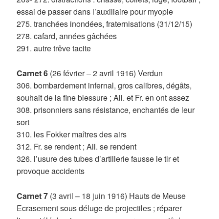
essai de passer dans l’auxiliaire pour myopie
275. tranchées inondées, fraternisations (31/12/15)
278. cafard, années gâchées
291. autre trêve tacite
Carnet 6
(26 février – 2 avril 1916) Verdun
306. bombardement infernal, gros calibres, dégâts,
souhait de la fine blessure ; All. et Fr. en ont assez
308. prisonniers sans résistance, enchantés de leur
sort
310. les Fokker maîtres des airs
312. Fr. se rendent ; All. se rendent
326. l’usure des tubes d’artillerie fausse le tir et
provoque accidents
Carnet 7
(3 avril – 18 juin 1916) Hauts de Meuse
Ecrasement sous déluge de projectiles ; réparer