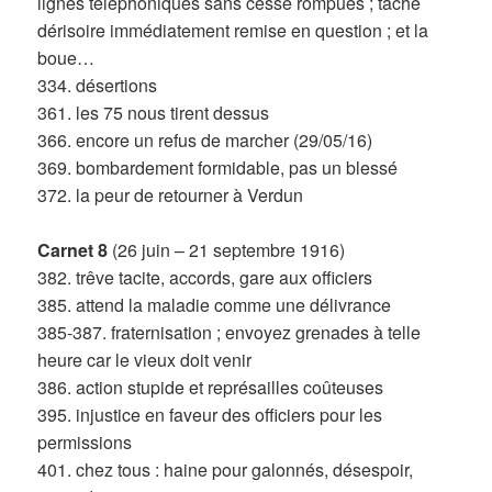
lignes téléphoniques sans cesse rompues ; tâche
dérisoire immédiatement remise en question ; et la
boue…
334. désertions
361. les 75 nous tirent dessus
366. encore un refus de marcher (29/05/16)
369. bombardement formidable, pas un blessé
372. la peur de retourner à Verdun
Carnet 8
(26 juin – 21 septembre 1916)
382. trêve tacite, accords, gare aux officiers
385. attend la maladie comme une délivrance
385-387. fraternisation ; envoyez grenades à telle
heure car le vieux doit venir
386. action stupide et représailles coûteuses
395. injustice en faveur des officiers pour les
permissions
401. chez tous : haine pour galonnés, désespoir,