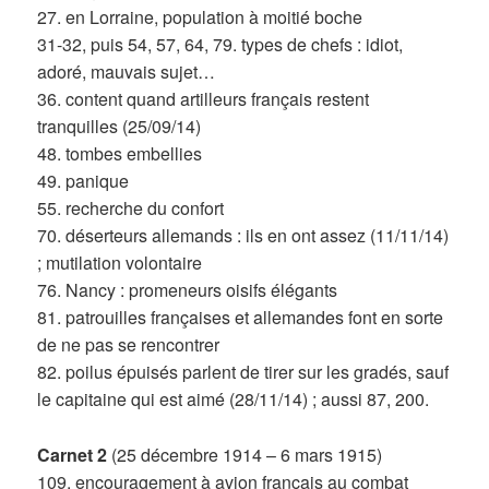
27. en Lorraine, population à moitié boche
31-32, puis 54, 57, 64, 79. types de chefs : idiot,
adoré, mauvais sujet…
36. content quand artilleurs français restent
tranquilles (25/09/14)
48. tombes embellies
49. panique
55. recherche du confort
70. déserteurs allemands : ils en ont assez (11/11/14)
; mutilation volontaire
76. Nancy : promeneurs oisifs élégants
81. patrouilles françaises et allemandes font en sorte
de ne pas se rencontrer
82. poilus épuisés parlent de tirer sur les gradés, sauf
le capitaine qui est aimé (28/11/14) ; aussi 87, 200.
Carnet 2
(25 décembre 1914 – 6 mars 1915)
109. encouragement à avion français au combat