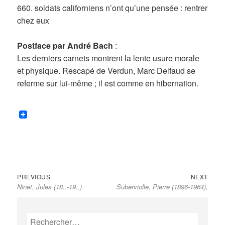
660. soldats californiens n’ont qu’une pensée : rentrer
chez eux
Postface par André Bach
:
Les derniers carnets montrent la lente usure morale
et physique. Rescapé de Verdun, Marc Delfaud se
referme sur lui-même ; il est comme en hibernation.
Previous
Next
Navigation
PREVIOUS
NEXT
Ninet, Jules (18..-19..)
Suberviolle, Pierre (1896-1964),
post:
post:
de
l’article
Rechercher :