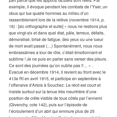
part parce que les apports factuels sont réels. Par
exemple, il évoque pendant les combats de l’Yser, un
obus qui tue quatre hommes au milieu d’un
rassemblement lors de la relève (novembre 1914, p.
16) : [sic orthographe et suite] « nous ne restions plus
que vingt-six et dans quel état, pâle, terreux, défaits,
démoralisé, brisé de fatigue, des yeux ou une lueur
de mort avait passé (…) Spontanément, nous nous
embrassâmes a tour de rôle, c’était émotionnant et
sublime ! Je ne puis en parler sans verser des pleurs.
Ce sont des journées qu’on oublie pas !!… » .
Evacué en décembre 1914, il revient au front avec le
413e RI en avril 1915, et participe en septembre à
l’offensive d’Artois à Souchez. Le récit est court et
insiste surtout sur la tenue très meurtrière d’une
position de crête visible de tous côtés par l’ennemi
(Givenchy, cote 142), puis sur l’épisode de
l’écroulement d’un abri qui emmure plus de 25