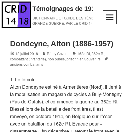
Skip
Témoignages de 1914-1918
to
content
DICTIONNAIRE ET GUIDE DES TÉMOINS DE LA
GRANDE GUERRE, PAR LE CRID 14-18
Dondeyne, Alton (1886-1957)
Posted
Author
Categories
12 juillet 2018
Rémy Cazals
162e RI
,
362e RI
,
on
Tags
combattant (infanterie)
,
non publié
,
prisonnier
,
Souvenirs
anciens combattants
1. Le témoin
Alton Dondeyne est né à Armentières (Nord). Il tient à
la mobilisation un magasin de cycles à Billy-Montigny
(Pas-de-Calais), et commence la guerre au 362e RI.
Blessé lors de la bataille des frontières, il est
renvoyé, en octobre 1914, en Belgique sur l’Yser,
avec un bataillon du 162e RI. Evacué pour «
dissempterie » fin décembre, il rejoint le front avec le