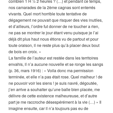
combien 1 H ½ 2 heures ? (…) et pendant ce temps,
nos camarades de la 2ème cagnas sont enterrés
vivants. Quel mort horrible toute tentative de
dégagement ne pouvait que risquer des vies inutiles,
et d’ailleurs, l’ordre fut donner de ne toucher a rien,
ne pas se montrer le jour étant venu puisque je l’ai
déjà dit plus haut nous étions vu de partout et pour
toute oraison, il ne reste plus qu’à placer deux bout
de bois en croix. »
La famille de l’auteur est restée dans les territoires
envahis, il n’a aucune nouvelle et se ronge les sangs
(p. 36, mars 1916) : « Voila donc ma permission
terminée, et elle n’a pas était rose. Quel malheur ! de
ne pouvoir voir les siens ! je suis navré, dégoutée,
j’en arrive a souhaiter qu’une balle bien placée, me
délivre de cette existence malheureuse, et d’autre
part je me raccroche désespérément à la vie (…) » Il
imagine ensuite, car il n’a toujours pas eu de