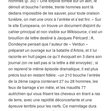
hommes (p. 30) « Une torpille tombe sur un abri, le
démoli et bouche l’entrée, trente hommes sont là
dedans impossible de les sauver, pour toute oraison
funèbre, on met une croix à l’entrée et s’est fini. » Sur
le site Europeana, on trouve un document disjoint du
cahier principal et non visible sur Wikisource, c’est un
brouillon de lettre destiné à Jacques Péricard ; A.
Dondeyne pensait que l’auteur de « Verdun »
préparait un ouvrage sur la bataille d’Artois, et il lui
raconte en huit pages ce qu’il évoquait en 3 dans son
journal (on ne sait pas si la lettre a été envoyée) ; si
on reprend le même épisode dramatique, il est plus
précis tout en restant fidèle: «un 210 bouche l’entrée
de la 2ème cagna contenant 27 ou 28 hommes, les
feux de barrage s’en mêle, et les maudits 77
autrichien qui vous frisent les cheveux en tirant a ras
de terre, avec une rapidité déconcertante et une
épreuve terrible pour les nerfs. Ce marmitage dura