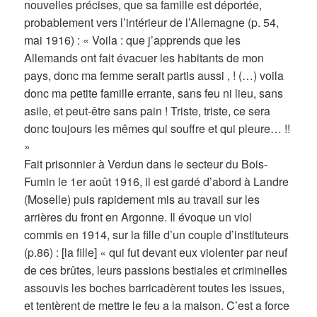
nouvelles précises, que sa famille est déportée,
probablement vers l’intérieur de l’Allemagne (p. 54,
mai 1916) : « Voila : que j’apprends que les
Allemands ont fait évacuer les habitants de mon
pays, donc ma femme serait partis aussi , ! (…) voila
donc ma petite famille errante, sans feu ni lieu, sans
asile, et peut-être sans pain ! Triste, triste, ce sera
donc toujours les mêmes qui souffre et qui pleure… !!
»
Fait prisonnier à Verdun dans le secteur du Bois-
Fumin le 1er août 1916, il est gardé d’abord à Landre
(Moselle) puis rapidement mis au travail sur les
arrières du front en Argonne. Il évoque un viol
commis en 1914, sur la fille d’un couple d’instituteurs
(p.86) : [la fille] « qui fut devant eux violenter par neuf
de ces brûtes, leurs passions bestiales et criminelles
assouvis les boches barricadèrent toutes les issues,
et tentèrent de mettre le feu a la maison. C’est a force