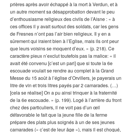
prières après avoir échappé à la mort à Verdun, et à
un autre moment sa désapprobation devant le peu
d’enthousiasme religieux des civils de l’Aisne : « à
ces offices il y avait surtout des soldats, car les gens
de Fresnes n’ont pas l’air bien religieux. Il y en a
sûrement qui iraient bien à l’Eglise, mais ils ont peur
que leurs voisins se moquent d’eux. » (p. 218). Ce
caractère pieux n’exclut toutefois pas la malice: « il
avait été convenu [c’est un pari] que si toute la 6e
escouade voulait se rendre au complet à la Grand
Messe du 15 août à l’église d’Orvillers, je payerais un
litre de vin et trois litres payés par 2 camarades. (…)
[cela se réalise] On a pu ainsi trinquer à la fraternité
de la 6e escouade. » (p. 199). Logé à l’arrière du front
chez des particuliers, il ne voit pas d’un œil
défavorable le fait que la jeune fille de la ferme
prépare des plats plus soignés à un de ses jeunes
camarades (« c’est de leur âge »), mais il est choqué,