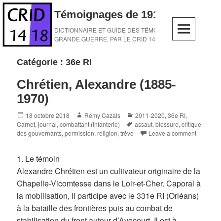
Skip
Témoignages de 1914-1918
to
content
DICTIONNAIRE ET GUIDE DES TÉMOINS DE LA
GRANDE GUERRE, PAR LE CRID 14-18
Catégorie :
36e RI
Chrétien, Alexandre (1885-
1970)
Posted
Author
Categories
18 octobre 2018
Rémy Cazals
2011-2020
,
36e RI
,
on
Tags
Carnet, journal
,
combattant (infanterie)
assaut
,
blessure
,
critique
des gouvernants
,
permission
,
religion
,
trêve
Leave a comment
1. Le témoin
Alexandre Chrétien est un cultivateur originaire de la
Chapelle-Vicomtesse dans le Loir-et-Cher. Caporal à
la mobilisation, il participe avec le 331e RI (Orléans)
à la bataille des frontières puis au combat de
stabilisation du front autour d’Avocourt. Il est à