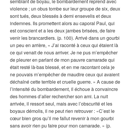
semblant de boyau, le bombardement reprend avec
violence ; un obus tombe sur leur groupe de six, deux
sont tués, deux blessés à demi ensevelis et deux
indemnes. Ils promettent alors au caporal Paul, qui
est conscient et a les deux jambes brisées, de faire
venir les brancardiers. (p. 100). Arrivé dans un gourbi
un peu en arrière, « J’ai raconté à ceux qui étaient là
ce qui venait de nous arriver. Je ne pus m’empêcher
de pleurer en parlant de mon pauvre camarade qui
était resté là-bas blessé, et en me racontant cela je
ne pouvais m’empêcher de maudire ceux qui avaient
déchaîné cette terrible et cruelle guerre. » A cause de
l’intensité du bombardement, il échoue à convaincre
des hommes d’aller rechercher son ami. La nuit
arrivée, il ressort seul, mais avec l’obscurité et les
boyaux démolis, il ne peut rien retrouver : «C’est le
cœur bien gros qu’il me fallut revenir à mon gourbi
sans avoir rien pu faire pour mon camarade. » (p.