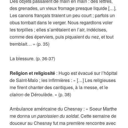
Des objets passaient de main en main : des lettres,
des grenades, un vieux fromage presque liquide […].
Les canons français tiraient un peu court ; parfois un
obus tombait dans le verger. Nous regardions voler
les torpilles ; elles s’arrêtaient en l’air, indécises,
comme des éperviers, puis piquaient du nez, et tout
tremblait… » (p. 35)
La blessure. (p. 36-37)
Religion et religiosité
: Hugo est évacué sur l’hôpital
de Saint-Malo ; les infirmières : « […] Les religieuses
me firent chanter des cantiques, à la messe, et le
clairon
de Déroulède. » (p. 38)
Ambulance américaine du Chesnay : « Soeur Marthe
me donna un
paroissien du soldat
. Cette semaine de
douceur au Chesnay fut ma première rencontre avec