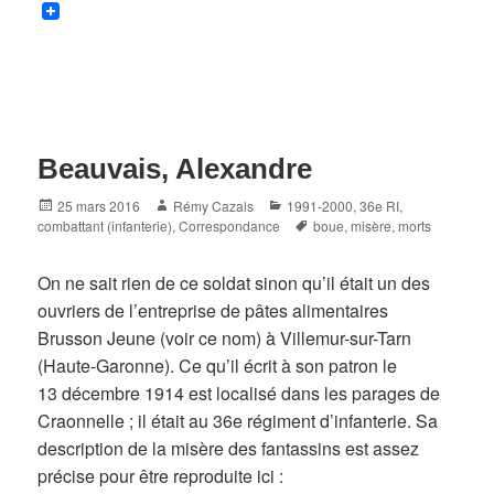
Beauvais, Alexandre
Posted
Author
Categories
25 mars 2016
Rémy Cazals
1991-2000
,
36e RI
,
on
Tags
combattant (infanterie)
,
Correspondance
boue
,
misère
,
morts
On ne sait rien de ce soldat sinon qu’il était un des
ouvriers de l’entreprise de pâtes alimentaires
Brusson Jeune (voir ce nom) à Villemur-sur-Tarn
(Haute-Garonne). Ce qu’il écrit à son patron le
13 décembre 1914 est localisé dans les parages de
Craonnelle ; il était au 36e régiment d’infanterie. Sa
description de la misère des fantassins est assez
précise pour être reproduite ici :