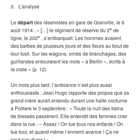
3. L’analyse
Le
départ
des réservistes en gare de Granville, le 6
e
août 1914 : « […] le régiment de réserve du 2
de
e
ligne, le 202
, s’embarquait. Les hommes avaient
des barbes de plusieurs jours et des fleurs au bout de
leur fusil. Sur les wagons, ornés de branchages, des
guirlandes entouraient les mots « à Berlin », écrits à
la craie » (p. 12)
Un mois plus tard, l’ambiance n’est plus aussi
enthousiaste : Jean Hugo rapporte des propos que sa
grand-mère aurait entendu durant une halte nocturne
à Poitiers le 3 septembre : « Toute la nuit des trains
de blessés passèrent. Elle entendit des femmes crier
dans la rue : – Assez ! On tue tous nos enfants ! On
tue tout, et quand même l’ennemi avance ! Ça ne
peut pas durer ! »