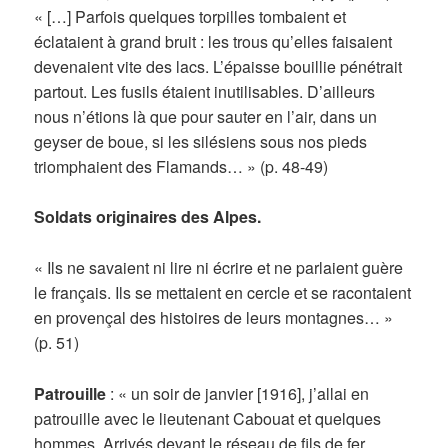
« […] Parfois quelques torpilles tombaient et
éclataient à grand bruit : les trous qu’elles faisaient
devenaient vite des lacs. L’épaisse bouillie pénétrait
partout. Les fusils étaient inutilisables. D’ailleurs
nous n’étions là que pour sauter en l’air, dans un
geyser de boue, si les silésiens sous nos pieds
triomphaient des Flamands… » (p. 48-49)
Soldats originaires des Alpes.
« Ils ne savaient ni lire ni écrire et ne parlaient guère
le français. Ils se mettaient en cercle et se racontaient
en provençal des histoires de leurs montagnes… »
(p. 51)
Patrouille
: « un soir de janvier [1916], j’allai en
patrouille avec le lieutenant Cabouat et quelques
hommes. Arrivés devant le réseau de fils de fer