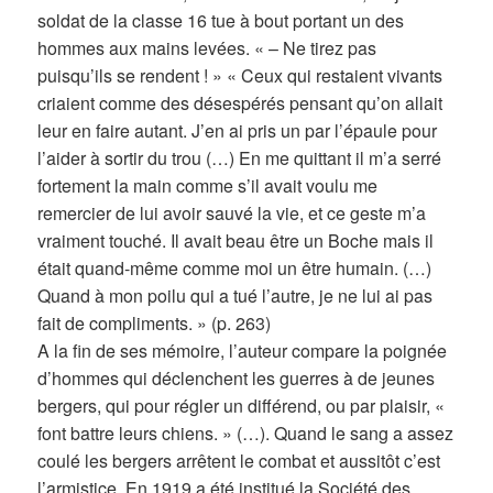
soldat de la classe 16 tue à bout portant un des
hommes aux mains levées. « – Ne tirez pas
puisqu’ils se rendent ! » « Ceux qui restaient vivants
criaient comme des désespérés pensant qu’on allait
leur en faire autant. J’en ai pris un par l’épaule pour
l’aider à sortir du trou (…) En me quittant il m’a serré
fortement la main comme s’il avait voulu me
remercier de lui avoir sauvé la vie, et ce geste m’a
vraiment touché. Il avait beau être un Boche mais il
était quand-même comme moi un être humain. (…)
Quand à mon poilu qui a tué l’autre, je ne lui ai pas
fait de compliments. » (p. 263)
A la fin de ses mémoire, l’auteur compare la poignée
d’hommes qui déclenchent les guerres à de jeunes
bergers, qui pour régler un différend, ou par plaisir, «
font battre leurs chiens. » (…). Quand le sang a assez
coulé les bergers arrêtent le combat et aussitôt c’est
l’armistice. En 1919 a été institué la Société des