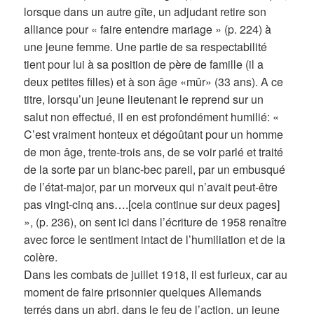
lorsque dans un autre gîte, un adjudant retire son
alliance pour « faire entendre mariage » (p. 224) à
une jeune femme. Une partie de sa respectabilité
tient pour lui à sa position de père de famille (il a
deux petites filles) et à son âge «mûr» (33 ans). A ce
titre, lorsqu’un jeune lieutenant le reprend sur un
salut non effectué, il en est profondément humilié: «
C’est vraiment honteux et dégoûtant pour un homme
de mon âge, trente-trois ans, de se voir parlé et traité
de la sorte par un blanc-bec pareil, par un embusqué
de l’état-major, par un morveux qui n’avait peut-être
pas vingt-cinq ans….[cela continue sur deux pages]
», (p. 236), on sent ici dans l’écriture de 1958 renaître
avec force le sentiment intact de l’humiliation et de la
colère.
Dans les combats de juillet 1918, il est furieux, car au
moment de faire prisonnier quelques Allemands
terrés dans un abri, dans le feu de l’action, un jeune