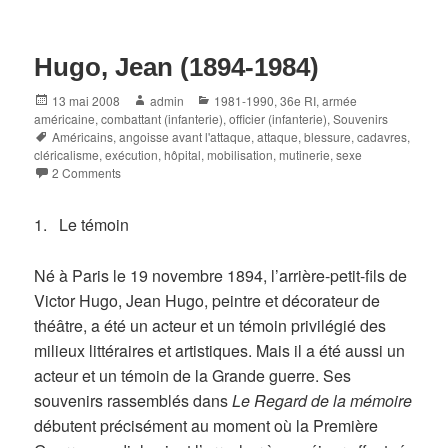
Hugo, Jean (1894-1984)
Posted
Author
Categories
13 mai 2008
admin
1981-1990
,
36e RI
,
armée
on
américaine
,
combattant (infanterie)
,
officier (infanterie)
,
Souvenirs
Tags
Américains
,
angoisse avant l'attaque
,
attaque
,
blessure
,
cadavres
,
cléricalisme
,
exécution
,
hôpital
,
mobilisation
,
mutinerie
,
sexe
2 Comments
1. Le témoin
Né à Paris le 19 novembre 1894, l’arrière-petit-fils de
Victor Hugo, Jean Hugo, peintre et décorateur de
théâtre, a été un acteur et un témoin privilégié des
milieux littéraires et artistiques. Mais il a été aussi un
acteur et un témoin de la Grande guerre. Ses
souvenirs rassemblés dans
Le Regard de la mémoire
débutent précisément au moment où la Première