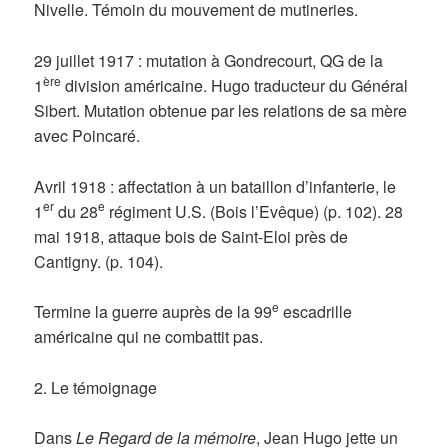
Nivelle. Témoin du mouvement de mutineries.
29 juillet 1917 : mutation à Gondrecourt, QG de la
ère
1
division américaine. Hugo traducteur du Général
Sibert. Mutation obtenue par les relations de sa mère
avec Poincaré.
Avril 1918 : affectation à un bataillon d’infanterie, le
er
e
1
du 28
régiment U.S. (Bois l’Evêque) (p. 102). 28
mai 1918, attaque bois de Saint-Eloi près de
Cantigny. (p. 104).
e
Termine la guerre auprès de la 99
escadrille
américaine qui ne combattit pas.
2. Le témoignage
Dans
Le Regard de la mémoire
, Jean Hugo jette un