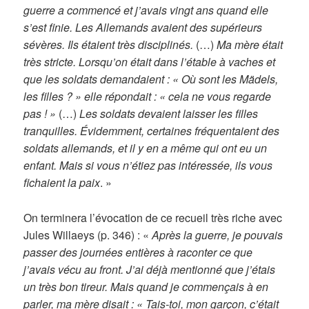
guerre a commencé et j’avais vingt ans quand elle
s’est finie. Les Allemands avaient des supérieurs
sévères. Ils étaient très disciplinés.
(…)
Ma mère était
très stricte. Lorsqu’on était dans l’étable à vaches et
que les soldats demandaient : « Où sont les Mädels,
les filles ? » elle répondait : « cela ne vous regarde
pas ! »
(…)
Les soldats devaient laisser les filles
tranquilles. Évidemment, certaines fréquentaient des
soldats allemands, et il y en a même qui ont eu un
enfant. Mais si vous n’étiez pas intéressée, ils vous
fichaient la paix
. »
On terminera l’évocation de ce recueil très riche avec
Jules Willaeys (p. 346) : «
Après la guerre, je pouvais
passer des journées entières à raconter ce que
j’avais vécu au front. J’ai déjà mentionné que j’étais
un très bon tireur. Mais quand je commençais à en
parler, ma mère disait : « Tais-toi, mon garçon, c’était