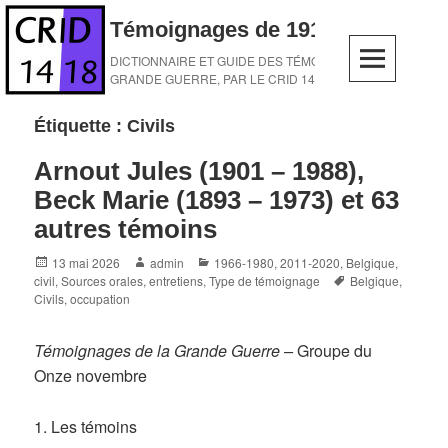
Skip
Témoignages de 1914-1918
to
content
DICTIONNAIRE ET GUIDE DES TÉMOINS DE LA
GRANDE GUERRE, PAR LE CRID 14-18
Étiquette :
Civils
Arnout Jules (1901 – 1988),
Beck Marie (1893 – 1973) et 63
autres témoins
Posted
Author
Categories
13 mai 2026
admin
1966-1980
,
2011-2020
,
Belgique
,
on
Tags
civil
,
Sources orales, entretiens
,
Type de témoignage
Belgique
,
Civils
,
occupation
Témoignages de la Grande Guerre –
Groupe du
Onze novembre
1. Les témoins