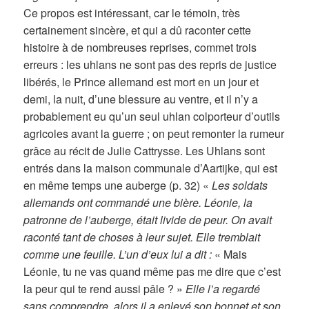
Ce propos est intéressant, car le témoin, très
certainement sincère, et qui a dû raconter cette
histoire à de nombreuses reprises, commet trois
erreurs : les uhlans ne sont pas des repris de justice
libérés, le Prince allemand est mort en un jour et
demi, la nuit, d’une blessure au ventre, et il n’y a
probablement eu qu’un seul uhlan colporteur d’outils
agricoles avant la guerre ; on peut remonter la rumeur
grâce au récit de Julie Cattrysse. Les Uhlans sont
entrés dans la maison communale d’Aartijke, qui est
en même temps une auberge (p. 32) «
Les soldats
allemands ont commandé une bière. Léonie, la
patronne de l’auberge, était livide de peur. On avait
raconté tant de choses à leur sujet. Elle tremblait
comme une feuille. L’un d’eux lui a dit :
« Mais
Léonie, tu ne vas quand même pas me dire que c’est
la peur qui te rend aussi pâle ? »
Elle l’a regardé
sans comprendre, alors il a enlevé son bonnet et son