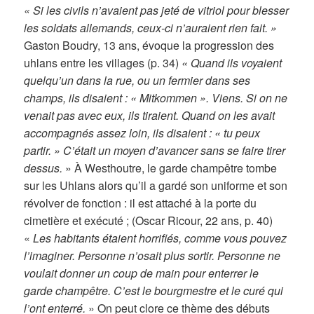
« Si les civils n’avaient pas jeté de vitriol pour blesser
les soldats allemands, ceux-ci n’auraient rien fait. »
Gaston Boudry, 13 ans, évoque la progression des
uhlans entre les villages (p. 34)
« Quand ils voyaient
quelqu’un dans la rue, ou un fermier dans ses
champs, ils disaient : « Mitkommen ». Viens. Si on ne
venait pas avec eux, ils tiraient. Quand on les avait
accompagnés assez loin, ils disaient : « tu peux
partir. » C’était un moyen d’avancer sans se faire tirer
dessus.
» À Westhoutre, le garde champêtre tombe
sur les Uhlans alors qu’il a gardé son uniforme et son
révolver de fonction : il est attaché à la porte du
cimetière et exécuté ; (Oscar Ricour, 22 ans, p. 40)
«
Les habitants étaient horrifiés, comme vous pouvez
l’imaginer. Personne n’osait plus sortir. Personne ne
voulait donner un coup de main pour enterrer le
garde champêtre. C’est le bourgmestre et le curé qui
l’ont enterré.
» On peut clore ce thème des débuts