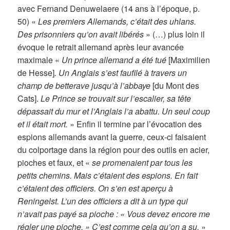
avec Fernand Denuwelaere (14 ans à l’époque, p.
50) «
Les premiers Allemands, c’était des uhlans.
Des prisonniers qu’on avait libérés
» (…) plus loin il
évoque le retrait allemand après leur avancée
maximale «
Un prince allemand a été tué
[Maximilien
de Hesse]
. Un Anglais s’est faufilé à travers un
champ de betterave jusqu’à l’abbaye
[du Mont des
Cats].
Le Prince se trouvait sur l’escalier, sa tête
dépassait du mur et l’Anglais l’a abattu. Un seul coup
et il était mort.
» Enfin il termine par l’évocation des
espions allemands avant la guerre, ceux-ci faisaient
du colportage dans la région pour des outils en acier,
pioches et faux, et «
se promenaient par tous les
petits chemins. Mais c’étaient des espions. En fait
c’étaient des officiers. On s’en est aperçu à
Reningelst. L’un des officiers a dit à un type qui
n’avait pas payé sa pioche : « Vous devez encore me
régler une pioche. » C’est comme cela qu’on a su.
»