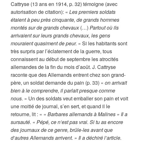
Cattryse (13 ans en 1914, p. 32) témoigne (avec
autorisation de citation): «
Les premiers soldats
étaient à peu près cinquante, de grands hommes
montés sur de grands chevaux
(…)
Partout où ils
arrivaient sur leurs grands chevaux, les gens
mouraient quasiment de peur.
» Si les habitants sont
très surpris par l’éclatement de la guerre, tous
connaissent au début de septembre les atrocités
allemandes de la fin du mois d’août. J. Cattryse
raconte que des Allemands entrent chez son grand-
père, un soldat demande du pain (p. 33) «
on arrivait
bien à le comprendre, il parlait presque comme
nous.
» Un des soldats veut emballer son pain et voit
une moitié de journal, s’en sert, et quand il le
retourne, lit : «
« Barbares allemands à Malines » Il a
sursauté. « Pépé, ce n’est pas vrai. Si tu as encore
des journaux de ce genre, brûle-les avant que
d’autres Allemands arrivent. » Il a déchiré l’article.