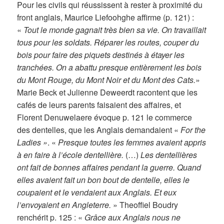
Pour les civils qui réussissent à rester à proximité du
front anglais, Maurice Liefoohghe affirme (p. 121) :
«
Tout le monde gagnait très bien sa vie. On travaillait
tous pour les soldats. Réparer les routes, couper du
bois pour faire des piquets destinés à étayer les
tranchées. On a abattu presque entièrement les bois
du Mont Rouge, du Mont Noir et du Mont des Cats.
»
Marie Beck et Julienne Deweerdt racontent que les
cafés de leurs parents faisaient des affaires, et
Florent Denuwelaere évoque p. 121 le commerce
des dentelles, que les Anglais demandaient «
For the
Ladies »
. «
Presque toutes les femmes avaient appris
à en faire à l’école dentellière.
(…)
Les dentellières
ont fait de bonnes affaires pendant la guerre. Quand
elles avaient fait un bon bout de dentelle, elles le
coupaient et le vendaient aux Anglais. Et eux
l’envoyaient en Angleterre.
» Theoffiel Boudry
renchérit p. 125 : «
Grâce aux Anglais nous ne