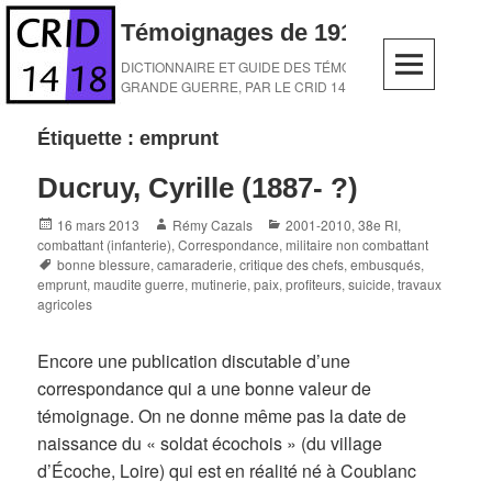
Skip
Témoignages de 1914-1918
to
content
DICTIONNAIRE ET GUIDE DES TÉMOINS DE LA
GRANDE GUERRE, PAR LE CRID 14-18
Étiquette :
emprunt
Ducruy, Cyrille (1887- ?)
Posted
Author
Categories
16 mars 2013
Rémy Cazals
2001-2010
,
38e RI
,
on
combattant (infanterie)
,
Correspondance
,
militaire non combattant
Tags
bonne blessure
,
camaraderie
,
critique des chefs
,
embusqués
,
emprunt
,
maudite guerre
,
mutinerie
,
paix
,
profiteurs
,
suicide
,
travaux
agricoles
Encore une publication discutable d’une
correspondance qui a une bonne valeur de
témoignage. On ne donne même pas la date de
naissance du « soldat écochois » (du village
d’Écoche, Loire) qui est en réalité né à Coublanc