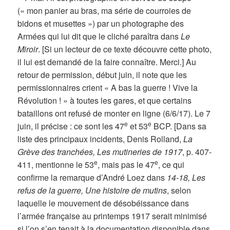
(« mon panier au bras, ma série de courroies de
bidons et musettes ») par un photographe des
Armées qui lui dit que le cliché paraîtra dans
Le
Miroir
. [Si un lecteur de ce texte découvre cette photo,
il lui est demandé de la faire connaître. Merci.] Au
retour de permission, début juin, il note que les
permissionnaires crient « A bas la guerre ! Vive la
Révolution ! » à toutes les gares, et que certains
bataillons ont refusé de monter en ligne (6/6/17). Le 7
e
e
juin, il précise : ce sont les 47
et 53
BCP. [Dans sa
liste des principaux incidents, Denis Rolland,
La
Grève des tranchées, Les mutineries de 1917
, p. 407-
e
e
411, mentionne le 53
, mais pas le 47
, ce qui
confirme la remarque d’André Loez dans
14-18, Les
refus de la guerre, Une histoire de mutins
, selon
laquelle le mouvement de désobéissance dans
l’armée française au printemps 1917 serait minimisé
si l’on s’en tenait à la documentation disponible dans