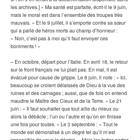
les archives.] « Ma santé est parfaite, écrit-il le 9 juin,
mais le moral est dans l’ensemble des troupes très
mauvais. » Et le 9 juillet, il s’emporte contre sa sœur
qui a parlé de héros morts au champ d’honneur :
« Non, c’est pas à moi qu’il faut envoyer ces
boniments ! »
– En octobre, départ pour l’Italie. En avril 18, le retour
sur le front français ne lui plait pas. En mai, il est
évacué pour cause de grippe. Le 8 juin, il note : « Ici,
beaucoup se croient délaissés de Dieu à la vue des
ruines et des carnages ; aussi, que de fois on entend
maudire le Maître des Cieux et de la Terre. » Le 21
juin : « Il faut souhaiter que tout aille du mieux ou
alors la débâcle ; l’un ou l’autre et qu’on en finisse
une fois pour toutes. » Le 3 septembre : « Tout le
monde est démoralisé à un degré tel qu’il m’est
impossible de vous le décrire. » Mais les fortes pertes