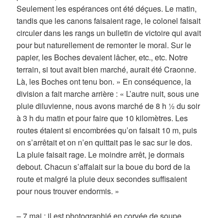
Seulement les espérances ont été déçues. Le matin,
tandis que les canons faisaient rage, le colonel faisait
circuler dans les rangs un bulletin de victoire qui avait
pour but naturellement de remonter le moral. Sur le
papier, les Boches devaient lâcher, etc., etc. Notre
terrain, si tout avait bien marché, aurait été Craonne.
Là, les Boches ont tenu bon. » En conséquence, la
division a fait marche arrière : « L’autre nuit, sous une
pluie diluvienne, nous avons marché de 8 h ½ du soir
à 3 h du matin et pour faire que 10 kilomètres. Les
routes étaient si encombrées qu’on faisait 10 m, puis
on s’arrêtait et on n’en quittait pas le sac sur le dos.
La pluie faisait rage. Le moindre arrêt, je dormais
debout. Chacun s’affalait sur la boue du bord de la
route et malgré la pluie deux secondes suffisaient
pour nous trouver endormis. »
– 7 mai : il est photographié en corvée de soupe