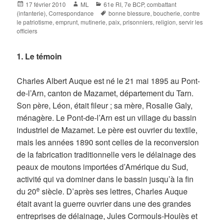
Posted
Author
Categories
17 février 2010
ML
61e RI
,
7e BCP
,
combattant
on
Tags
(infanterie)
,
Correspondance
bonne blessure
,
boucherie
,
contre
le patriotisme
,
emprunt
,
mutinerie
,
paix
,
prisonniers
,
religion
,
servir les
officiers
1. Le témoin
Charles Albert Auque est né le 21 mai 1895 au Pont-
de-l’Arn, canton de Mazamet, département du Tarn.
Son père, Léon, était fileur ; sa mère, Rosalie Galy,
ménagère. Le Pont-de-l’Arn est un village du bassin
industriel de Mazamet. Le père est ouvrier du textile,
mais les années 1890 sont celles de la reconversion
de la fabrication traditionnelle vers le délainage des
peaux de moutons importées d’Amérique du Sud,
activité qui va dominer dans le bassin jusqu’à la fin
e
du 20
siècle. D’après ses lettres, Charles Auque
était avant la guerre ouvrier dans une des grandes
entreprises de délainage, Jules Cormouls-Houlès et