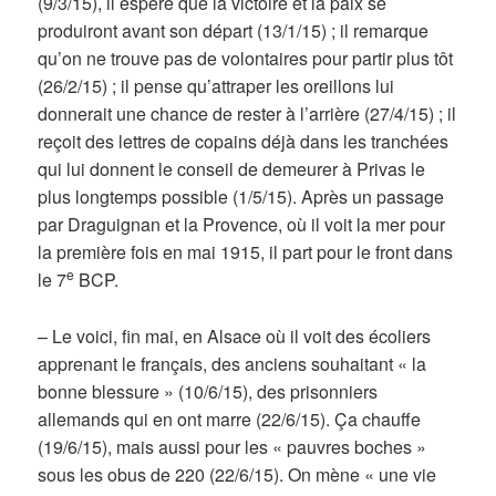
(9/3/15), il espère que la victoire et la paix se
produiront avant son départ (13/1/15) ; il remarque
qu’on ne trouve pas de volontaires pour partir plus tôt
(26/2/15) ; il pense qu’attraper les oreillons lui
donnerait une chance de rester à l’arrière (27/4/15) ; il
reçoit des lettres de copains déjà dans les tranchées
qui lui donnent le conseil de demeurer à Privas le
plus longtemps possible (1/5/15). Après un passage
par Draguignan et la Provence, où il voit la mer pour
la première fois en mai 1915, il part pour le front dans
e
le 7
BCP.
– Le voici, fin mai, en Alsace où il voit des écoliers
apprenant le français, des anciens souhaitant « la
bonne blessure » (10/6/15), des prisonniers
allemands qui en ont marre (22/6/15). Ça chauffe
(19/6/15), mais aussi pour les « pauvres boches »
sous les obus de 220 (22/6/15). On mène « une vie