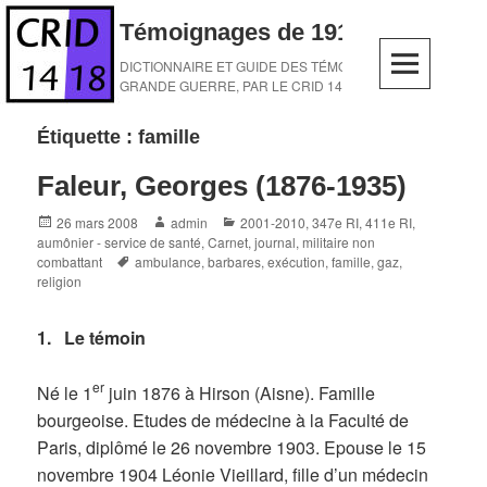
Skip
Témoignages de 1914-1918
to
content
DICTIONNAIRE ET GUIDE DES TÉMOINS DE LA
GRANDE GUERRE, PAR LE CRID 14-18
Étiquette :
famille
Faleur, Georges (1876-1935)
Posted
Author
Categories
26 mars 2008
admin
2001-2010
,
347e RI
,
411e RI
,
on
aumônier - service de santé
,
Carnet, journal
,
militaire non
Tags
combattant
ambulance
,
barbares
,
exécution
,
famille
,
gaz
,
religion
1. Le témoin
er
Né le 1
juin 1876 à Hirson (Aisne). Famille
bourgeoise. Etudes de médecine à la Faculté de
Paris, diplômé le 26 novembre 1903. Epouse le 15
novembre 1904 Léonie Vieillard, fille d’un médecin