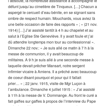
l’absoute, la nombreuse assistance a accompagné le
défunt jusqu’au cimetière de Tinqueux. […] Chacun a
aspergé le cercueil d’eau bénite, en se signant sans
ombre de respect humain. Mouchards, vous aviez là
une belle occasion de faire des rapports » ; « (21 nov.
1914) […] J’ai assisté tantôt à 4 h au chapelet et au
salut à l’Eglise Ste Geneviève. Il y avait foule et j’ai
dû attendre longtemps mon tour au confessionnal ».
Dimanche 22 nov.: « Je suis allé ce matin à 7 h à la
messe de communion, il y avait beaucoup de
militaires. A 9 h je suis allé à une seconde messe à
laquelle devait prêcher Mansart, notre sergent
infirmier vicaire à Amiens. Il a prêché avec beaucoup
de coeur disant pourquoi et pour qui il fallait
prier… » ; 22 janv. 1915, visite de Mgr Luçon à
l’ambulance. Dimanche 4 juillet 1915 : « J’ai assisté
à 11h à la messe de V. Dommange. Au front le curé a
fait gaffes sur gaffes à propos de l’interview du Pape