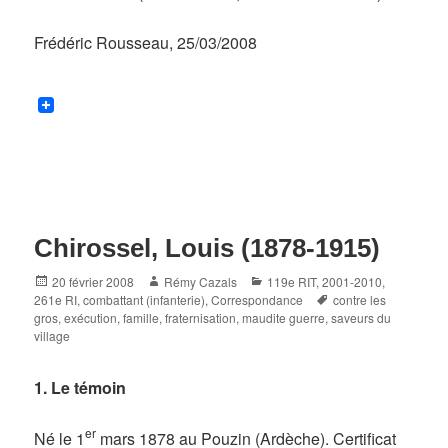
Frédéric Rousseau, 25/03/2008
Chirossel, Louis (1878-1915)
Posted
Author
Categories
20 février 2008
Rémy Cazals
119e RIT
,
2001-2010
,
on
Tags
261e RI
,
combattant (infanterie)
,
Correspondance
contre les
gros
,
exécution
,
famille
,
fraternisation
,
maudite guerre
,
saveurs du
village
1. Le témoin
er
Né le 1
mars 1878 au Pouzin (Ardèche). Certificat