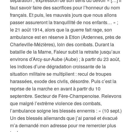
séparation ; expression de son sens du devoir « […] il
faut savoir faire des sacrifices pour l’honneur du nom
français. Et puis, les mauvais jours que nous allons
passer assureront la tranquillité de nos enfants… » ;
le 21 août 1914, alors que la guerre fait rage, son
ambulance est en réserve à Etion (Ardennes, près de
Charleville-Mézières), loin des combats. Durant la
bataille de la Marne, Faleur subit la retraite jusqu’aux
environs d’Arcy-sur-Aube (Aube) ; à partir du 23 août,
les indices d’une dégradation croissante de la
situation militaire se multiplient : recul de troupes
harassées, exode des civils, désordre. Puis c’est la
reprise de la marche en avant à partir du 10
septembre. Secteur de Fère-Champenoise. Relevons
que malgré l’extrême violence des combats,
l’ambulance soigne les blessés ennemis : « (10 sept.)
Un des blessés allemands que j’ai pansé et évacué
m’a demandé mon adresse pour me remercier plus