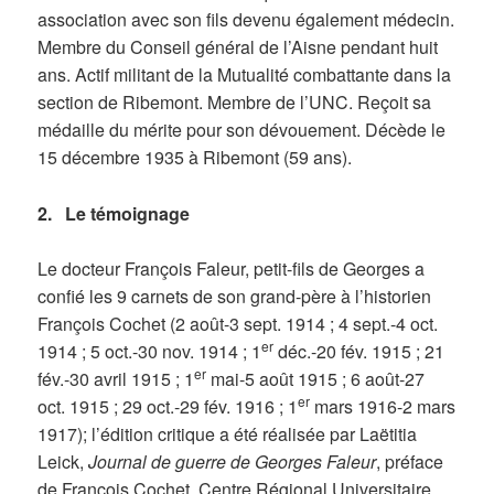
association avec son fils devenu également médecin.
Membre du Conseil général de l’Aisne pendant huit
ans. Actif militant de la Mutualité combattante dans la
section de Ribemont. Membre de l’UNC. Reçoit sa
médaille du mérite pour son dévouement. Décède le
15 décembre 1935 à Ribemont (59 ans).
2. Le témoignage
Le docteur François Faleur, petit-fils de Georges a
confié les 9 carnets de son grand-père à l’historien
François Cochet (2 août-3 sept. 1914 ; 4 sept.-4 oct.
er
1914 ; 5 oct.-30 nov. 1914 ; 1
déc.-20 fév. 1915 ; 21
er
fév.-30 avril 1915 ; 1
mai-5 août 1915 ; 6 août-27
er
oct. 1915 ; 29 oct.-29 fév. 1916 ; 1
mars 1916-2 mars
1917); l’édition critique a été réalisée par Laëtitia
Leick,
Journal de guerre de Georges Faleur
, préface
de François Cochet, Centre Régional Universitaire