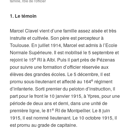
famille
,
rôle de l'officier
1. Le témoin
Marcel Clavel vient d’une famille assez aisée et très
instruite et cultivée. Son père est percepteur à
Toulouse. En juillet 1914, Marcel est admis à l’Ecole
Normale Supérieure. Il est mobilisé le 5 septembre et
e
rejoint le 15
RI à Albi. Puis il part près de Pézenas
pour suivre une formation d’officier réservée aux
élèves des grandes écoles. Le 5 décembre, il est
e
promu sous-lieutenant et affecté au 164
régiment
d’infanterie. Sorti premier du peloton d’instruction, il
part pour le front le 10 janvier 1915, à Ypres, pour une
période de deux ans et demi, dans une unité de
e
première ligne, le 81
RI de Montpellier. Le 8 juin
1915, il est nommé lieutenant. Le 10 octobre 1915, il
est promu au grade de capitaine.