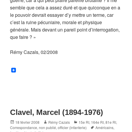
guerre, car à qui peut plaire pareille brutalité ? Il me
semble que cela a assez duré et que quiconque en a
le pouvoir devrait essayer d’y mettre un terme, car
c’est la ruine pécuniaire, morale et physique
générale. Mais devant un pareil point d’interrogation,
que faire ? »
Rémy Cazals, 02/2008
Clavel, Marcel (1894-1976)
Posted
Author
Categories
18 février 2008
Rémy Cazals
15e RI
,
164e RI
,
81e RI
,
on
Tags
Correspondance
,
non publié
,
officier (infanterie)
Américains
,