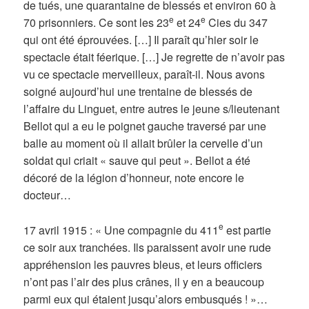
de tués, une quarantaine de blessés et environ 60 à
e
e
70 prisonniers. Ce sont les 23
et 24
Cies du 347
qui ont été éprouvées. […] Il paraît qu’hier soir le
spectacle était féerique. […] Je regrette de n’avoir pas
vu ce spectacle merveilleux, paraît-il. Nous avons
soigné aujourd’hui une trentaine de blessés de
l’affaire du Linguet, entre autres le jeune s/lieutenant
Bellot qui a eu le poignet gauche traversé par une
balle au moment où il allait brûler la cervelle d’un
soldat qui criait « sauve qui peut ». Bellot a été
décoré de la légion d’honneur, note encore le
docteur…
e
17 avril 1915 : « Une compagnie du 411
est partie
ce soir aux tranchées. Ils paraissent avoir une rude
appréhension les pauvres bleus, et leurs officiers
n’ont pas l’air des plus crânes, il y en a beaucoup
parmi eux qui étaient jusqu’alors embusqués ! »…