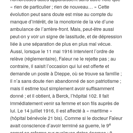
« rien de particulier ; rien de nouveau… » Cette
évolution peut sans doute est mise au compte du
manque d’intérêt, de la monotonie de la vie d’une
ambulance de l’arrière-front. Mais, peut-être aussi
peut-on y voir un signe de lassitude, et de dépression
liée à une séparation de plus en plus mal vécue.
Aussi, lorsque le 11 mai 1916 intervient l’ordre de
relève (réglementaire), Faleur ne le rejette pas ; au
contraire, il saisit l’occasion qui lui est offerte et
demande un poste à Dieppe, où se trouve sa famille ;
il n’a sans doute rien abandonné de son patriotisme ;
mais il estime tout simplement avoir suffisamment
donné ; et il obtient, à Berck, l’hôpital 102. Il fait
immédiatement venir sa femme et son fils auprès de
lui. Le 14 juillet 1916, il est affecté à « maritime »
(hôpital bénévole 21 bis). Comme si le docteur Faleur
e
avait conscience d’avoir terminé
sa
guerre, le 9
carnet se referme sur quelques dates éparses : 8