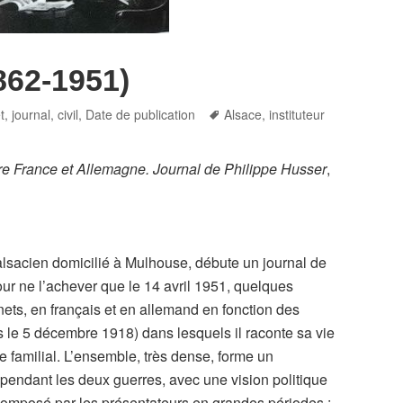
862-1951)
Tags
, journal
,
civil
,
Date de publication
Alsace
,
instituteur
ntre France et Allemagne. Journal de Philippe Husser
,
 alsacien domicilié à Mulhouse, débute un journal de
pour ne l’achever que le 14 avril 1951, quelques
nets, en français et en allemand en fonction des
s le 5 décembre 1918) dans lesquels il raconte sa vie
familial. L’ensemble, très dense, forme un
 pendant les deux guerres, avec une vision politique
composé par les présentateurs en grandes périodes :