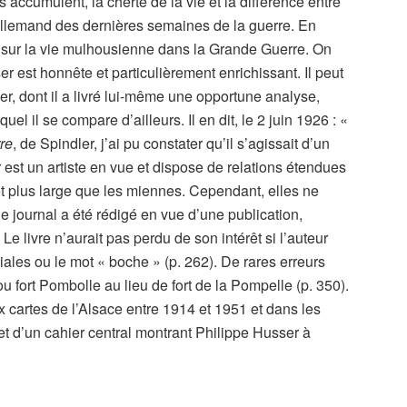
s’accumulent, la cherté de la vie et la différence entre
 allemand des dernières semaines de la guerre. En
ant sur la vie mulhousienne dans la Grande Guerre. On
er est honnête et particulièrement enrichissant. Il peut
er, dont il a livré lui-même une opportune analyse,
el il se compare d’ailleurs. Il en dit, le 2 juin 1926 : «
re
, de Spindler, j’ai pu constater qu’il s’agissait d’un
 est un artiste en vue et dispose de relations étendues
êt plus large que les miennes. Cependant, elles ne
e journal a été rédigé en vue d’une publication,
Le livre n’aurait pas perdu de son intérêt si l’auteur
iviales ou le mot « boche » (p. 262). De rares erreurs
 ou fort Pombolle au lieu de fort de la Pompelle (p. 350).
 cartes de l’Alsace entre 1914 et 1951 et dans les
t d’un cahier central montrant Philippe Husser à