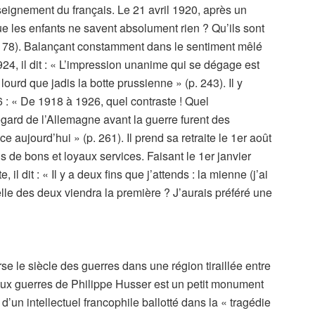
enseignement du français. Le 21 avril 1920, après un
s que les enfants ne savent absolument rien ? Qu’ils sont
78). Balançant constamment dans le sentiment mêlé
4, il dit : « L’impression unanime qui se dégage est
urd que jadis la botte prussienne » (p. 243). Il y
6 : « De 1918 à 1926, quel contraste ! Quel
gard de l’Allemagne avant la guerre furent des
 aujourd’hui » (p. 261). Il prend sa retraite le 1er août
s de bons et loyaux services. Faisant le 1er janvier
l dit : « Il y a deux fins que j’attends : la mienne (j’ai
elle des deux viendra la première ? J’aurais préféré une
e le siècle des guerres dans une région tiraillée entre
deux guerres de Philippe Husser est un petit monument
 d’un intellectuel francophile ballotté dans la « tragédie