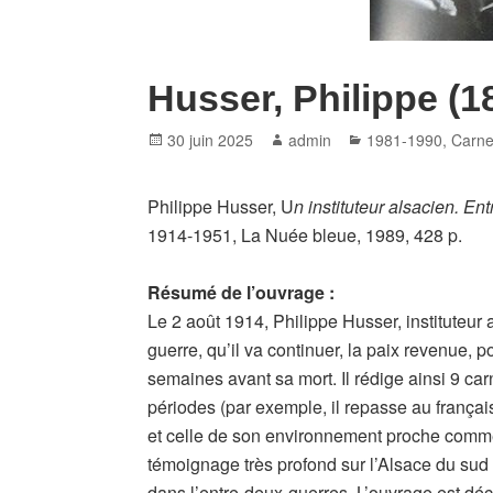
Husser, Philippe (1
Posted
Author
Categories
30 juin 2025
admin
1981-1990
,
Carnet
on
Philippe Husser, U
n instituteur alsacien. E
1914-1951, La Nuée bleue, 1989, 428 p.
Résumé de l’ouvrage :
Le 2 août 1914, Philippe Husser, instituteur
guerre, qu’il va continuer, la paix revenue, 
semaines avant sa mort. Il rédige ainsi 9 car
périodes (par exemple, il repasse au françai
et celle de son environnement proche comme 
témoignage très profond sur l’Alsace du sud
dans l’entre-deux-guerres. L’ouvrage est dé