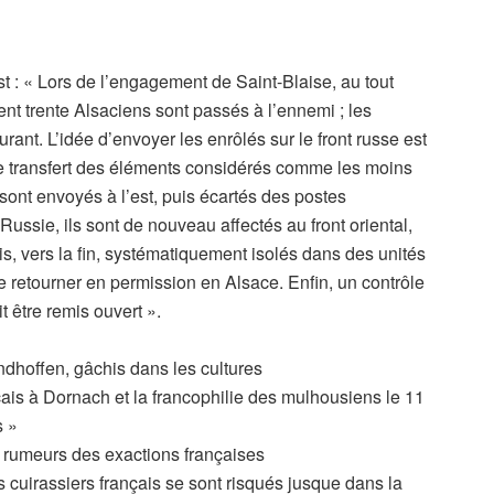
Est : « Lors de l’engagement de Saint-Blaise, au tout
ent trente Alsaciens sont passés à l’ennemi ; les
ant. L’idée d’envoyer les enrôlés sur le front russe est
e transfert des éléments considérés comme les moins
sont envoyés à l’est, puis écartés des postes
 Russie, ils sont de nouveau affectés au front oriental,
s, vers la fin, systématiquement isolés dans des unités
de retourner en permission en Alsace. Enfin, un contrôle
it être remis ouvert ».
ndhoffen, gâchis dans les cultures
nçais à Dornach et la francophilie des mulhousiens le 11
s »
es rumeurs des exactions françaises
is cuirassiers français se sont risqués jusque dans la