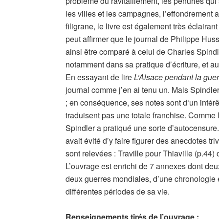
problème du ravitaillement, les pénuries qui 
les villes et les campagnes, l’effondrement
filigrane, le livre est également très éclair
peut affirmer que le journal de Philippe Huss
ainsi être comparé à celui de Charles Spindl
notamment dans sa pratique d’écriture, et auqu
En essayant de lire
L’Alsace pendant la guer
journal comme j’en ai tenu un. Mais Spindler
; en conséquence, ses notes sont d‘un intér
traduisent pas une totale franchise. Comme l
Spindler a pratiqué une sorte d’autocensure. 
avait évité d’y faire figurer des anecdotes tr
sont relevées : Traville pour Thiaville (p.44)
L’ouvrage est enrichi de 7 annexes dont deux
deux guerres mondiales, d’une chronologie e
différentes périodes de sa vie.
Renseignements tirés de l’ouvrage :