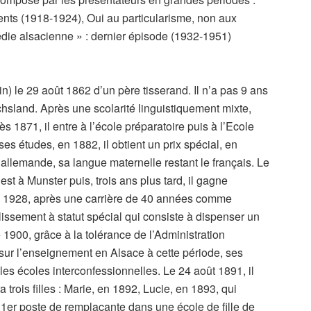
nts (1918-1924), Oui au particularisme, non aux
die alsacienne » : dernier épisode (1932-1951)
) le 29 août 1862 d’un père tisserand. Il n’a pas 9 ans
hsland. Après une scolarité linguistiquement mixte,
ès 1871, il entre à l’école préparatoire puis à l’Ecole
ses études, en 1882, il obtient un prix spécial, en
llemande, sa langue maternelle restant le français. Le
st à Munster puis, trois ans plus tard, il gagne
 en 1928, après une carrière de 40 années comme
lissement à statut spécial qui consiste à dispenser un
900, grâce à la tolérance de l’Administration
f sur l’enseignement en Alsace à cette période, ses
les écoles interconfessionnelles. Le 24 août 1891, il
 trois filles : Marie, en 1892, Lucie, en 1893, qui
e 1er poste de remplaçante dans une école de fille de