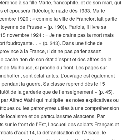
érence à sa fille Marie, francophile, et de son mari, qui
is et épousera l’idéologie nazie dès 1933. Marie
embre 1920 : « comme la ville de Francfort fait partie
itoyenne de Prusse » (p. 190)). Parfois, il livre sa
le 15 novembre 1924 : « Je ne crains pas la mort mais
mort foudroyante… » (p. 243). Dans une fiche de
rovince à la France, il dit ne pas parler assez
e cache rien de son état d’esprit et des affres de la
 de Mulhouse, si proche du front. Les pages sur
undhoffen, sont éclairantes. L’ouvrage est également
re pendant la guerre. Sa classe reprend dès le 15
lutôt de la garderie que de l’enseignement » (p. 45).
par Alfred Wahl qui multiplie les notes explicatives ou
litiques ou les patronymes utiles à une compréhension
t de localisme et de particularisme alsaciens. Par
sur le front de l’Est, l’accueil des soldats Français et
bats d’août 14, la défrancisation de l’Alsace, le