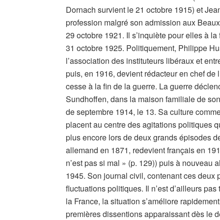
Dornach survient le 21 octobre 1915) et Jeann
profession malgré son admission aux Beaux-
29 octobre 1921. Il s’inquiète pour elles à la f
31 octobre 1925. Politiquement, Philippe Hu
l’association des instituteurs libéraux et ent
puis, en 1916, devient rédacteur en chef de l
cesse à la fin de la guerre. La guerre décle
Sundhoffen, dans la maison familiale de son
de septembre 1914, le 13. Sa culture comme s
placent au centre des agitations politiques q
plus encore lors de deux grands épisodes de 
allemand en 1871, redevient français en 1918 
n’est pas si mal » (p. 129)) puis à nouveau a
1945. Son journal civil, contenant ces deux 
fluctuations politiques. Il n’est d’ailleurs pa
la France, la situation s’améliore rapidement
premières dissentions apparaissant dès le d