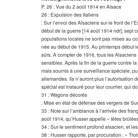
P. 26 : Vue du 2 août 1914 en Alsace
28 : Expulsion des Italiens
: Sur l’envoi des Alsaciens sur le front de l’
début de la guerre [14 août 1914 ndr], sept c
populations locales ne sont pas mises au cour
née au début de 1915. Au printemps début l
sûrs. A compter de 1916, tous les Alsaciens 
sensibles. Après la fin de la guerre contre la
mais soumis à une surveillance spéciale, pui
allemandes. Ils n’auront plus l’autorisation 
spécial est instauré pour leur courrier, qui do
31 : Wagons décorés
: Mise en état de défense des vergers de Su
33 : Note sur l’ambiance à l’arrivée des fra
août 1914, qu’Husser appelle « têtes brûlée
34 : Sur le sentiment profond alsacien, et l
38 : Husser rapporte, par procuration : « Tro