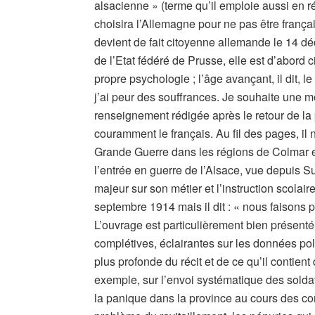
alsacienne » (terme qu’il emploie aussi en réf
choisira l’Allemagne pour ne pas être frança
devient de fait citoyenne allemande le 14 déc
de l’Etat fédéré de Prusse, elle est d’abord c
propre psychologie ; l’âge avançant, il dit, 
j’ai peur des souffrances. Je souhaite une 
renseignement rédigée après le retour de la p
couramment le français. Au fil des pages, il n
Grande Guerre dans les régions de Colmar et
l’entrée en guerre de l’Alsace, vue depuis S
majeur sur son métier et l’instruction scolai
septembre 1914 mais il dit : « nous faisons p
L’ouvrage est particulièrement bien présenté 
complétives, éclairantes sur les données po
plus profonde du récit et de ce qu’il contien
exemple, sur l’envoi systématique des soldats 
la panique dans la province au cours des com