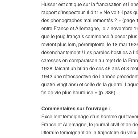
Husser est critique sur la francisation et l’
rapport d’inspecteur, il dit : « Ne voit-il pa
des phonographes mal remontés ? » (page 1
entre France et Allemagne, le 7 novembre 192
que le joug français commence à peser plus lo
revient plus loin, péremptoire, le 18 mai 192
désenchantement ! Les paroles hostiles à l’é
caresses en comparaison au rejet de la France
1928, faisant un bilan de ses 46 ans et 3 moi
1942 une rétrospective de l’année précédente, i
quatre-vingt ans) et celle de la guerre. Laqu
fin de vie plus heureuse » (p. 386).
Commentaires sur l’ouvrage :
Excellent témoignage d’un homme qui travers
France et Allemagne, le journal civil et de 
littéraire témoignant de la trajectoire du vécu