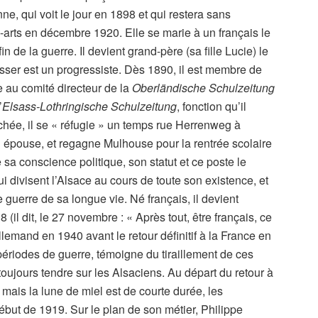
e, qui voit le jour en 1898 et qui restera sans
arts en décembre 1920. Elle se marie à un français le
in de la guerre. Il devient grand-père (sa fille Lucie) le
sser est un progressiste. Dès 1890, il est membre de
re au comité directeur de la
Oberländische Schulzeitung
’
Elsass-Lothringische Schulzeitung
, fonction qu’il
nchée, il se « réfugie » un temps rue Herrenweg à
 épouse, et regagne Mulhouse pour la rentrée scolaire
a conscience politique, son statut et ce poste le
ui divisent l’Alsace au cours de toute son existence, et
guerre de sa longue vie. Né français, il devient
(il dit, le 27 novembre : « Après tout, être français, ce
llemand en 1940 avant le retour définitif à la France en
périodes de guerre, témoigne du tiraillement de ces
s toujours tendre sur les Alsaciens. Au départ du retour à
 mais la lune de miel est de courte durée, les
ébut de 1919. Sur le plan de son métier, Philippe