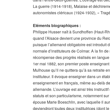
La guerre (1914-1918), Malaise et déchireme
autonomistes cléricaux (1924-1932), « Tragé
Eléments biographiques :
Philippe Husser naît à Sundhoffen (Haut-Rhin
quand l’Alsace devient une province du Reic
puisque l’allemand obligatoire est introduit d
normale d’instituteurs de Colmar. A la fin de 
récompense des progrès réalisés en langue a
1er mai 1882, son premier poste enseignant e
Mulhouse qu’il ne quittera qu’à sa retraite
instituteur. Il évoque enseigner dans un étab
enseignement en français, même au-delà de 1
allemande. L’ouvrage est ainsi très instructi
statuts et son particularisme, notamment sur 
épouse Marie Boeschlin, avec laquelle il aura
deviendront toutes deux institutrices (dont l