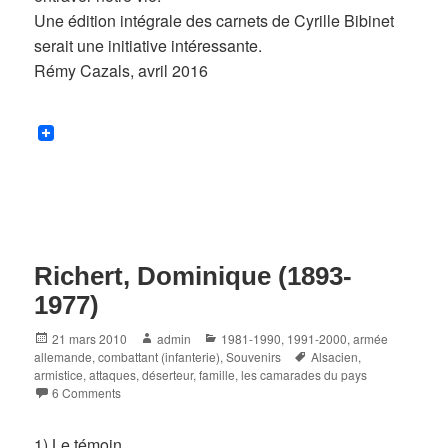
Une édition intégrale des carnets de Cyrille Bibinet
serait une initiative intéressante.
Rémy Cazals, avril 2016
Richert, Dominique (1893-
1977)
Posted
Author
Categories
21 mars 2010
admin
1981-1990
,
1991-2000
,
armée
on
Tags
allemande
,
combattant (infanterie)
,
Souvenirs
Alsacien
,
armistice
,
attaques
,
déserteur
,
famille
,
les camarades du pays
6 Comments
1)
Le témoin