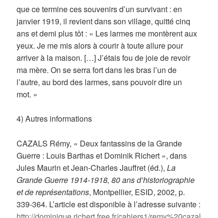
que ce termine ces souvenirs d’un survivant : en
janvier 1919, il revient dans son village, quitté cinq
ans et demi plus tôt : « Les larmes me montèrent aux
yeux. Je me mis alors à courir à toute allure pour
arriver à la maison. […] J’étais fou de joie de revoir
ma mère. On se serra fort dans les bras l’un de
l’autre, au bord des larmes, sans pouvoir dire un
mot. »
4)
Autres informations
CAZALS Rémy, « Deux fantassins de la Grande
Guerre : Louis Barthas et Dominik Richert », dans
Jules Maurin et Jean-Charles Jauffret (éd.),
La
Grande Guerre 1914-1918, 80 ans d’historiographie
et de représentations
, Montpellier, ESID, 2002, p.
339-364. L’article est disponible à l’adresse suivante :
http://dominique.richert.free.fr/cahiers1/remy%20cazal