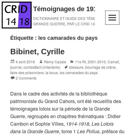
Skip
Témoignages de 1914-1918
to
content
DICTIONNAIRE ET GUIDE DES TÉMOINS DE LA
GRANDE GUERRE, PAR LE CRID 14-18
Étiquette :
les camarades du pays
Bibinet, Cyrille
Posted
Author
Categories
4 avril 2016
Rémy Cazals
11e RI
,
2001-2010
,
Carnet,
on
Tags
journal
,
combattant (infanterie)
blessure
,
bourrage de crâne
,
faire des prisonniers
,
la boue
,
les camarades du pays
2 Comments
Dans le cadre des activités de la bibliothèque
patrimoniale du Grand Cahors, ont été recueillis des
témoignages lotois sur la période de la Grande
Guerre, regroupés en chapitres thématiques : Didier
Cambon et Sophie Villes,
1914-1918, Les Lotois
dans la Grande Guerre
, tome 1
Les Poilus
, préface du