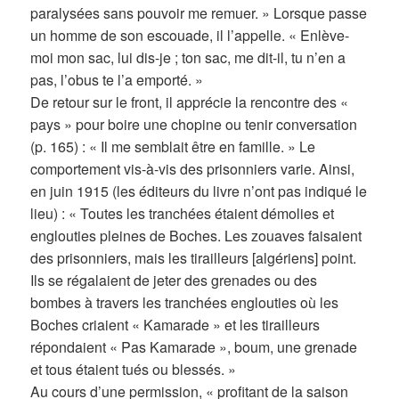
paralysées sans pouvoir me remuer. » Lorsque passe
un homme de son escouade, il l’appelle. « Enlève-
moi mon sac, lui dis-je ; ton sac, me dit-il, tu n’en a
pas, l’obus te l’a emporté. »
De retour sur le front, il apprécie la rencontre des «
pays » pour boire une chopine ou tenir conversation
(p. 165) : « Il me semblait être en famille. » Le
comportement vis-à-vis des prisonniers varie. Ainsi,
en juin 1915 (les éditeurs du livre n’ont pas indiqué le
lieu) : « Toutes les tranchées étaient démolies et
englouties pleines de Boches. Les zouaves faisaient
des prisonniers, mais les tirailleurs [algériens] point.
Ils se régalaient de jeter des grenades ou des
bombes à travers les tranchées englouties où les
Boches criaient « Kamarade » et les tirailleurs
répondaient « Pas Kamarade », boum, une grenade
et tous étaient tués ou blessés. »
Au cours d’une permission, « profitant de la saison