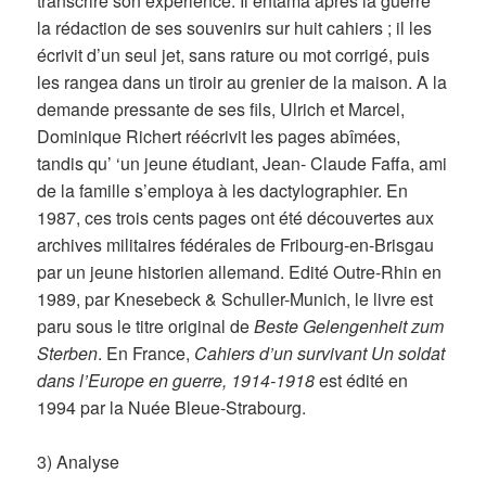
transcrire son expérience. Il entama après la guerre
la rédaction de ses souvenirs sur huit cahiers ; il les
écrivit d’un seul jet, sans rature ou mot corrigé, puis
les rangea dans un tiroir au grenier de la maison. A la
demande pressante de ses fils, Ulrich et Marcel,
Dominique Richert réécrivit les pages abîmées,
tandis qu’ ‘un jeune étudiant, Jean- Claude Faffa, ami
de la famille s’employa à les dactylographier. En
1987, ces trois cents pages ont été découvertes aux
archives militaires fédérales de Fribourg-en-Brisgau
par un jeune historien allemand. Edité Outre-Rhin en
1989, par Knesebeck & Schuller-Munich, le livre est
paru sous le titre original de
Beste Gelengenheit zum
Sterben
. En France,
Cahiers d’un survivant
Un soldat
dans l’Europe en guerre, 1914-1918
est édité en
1994 par la Nuée Bleue-Strabourg.
3)
Analyse