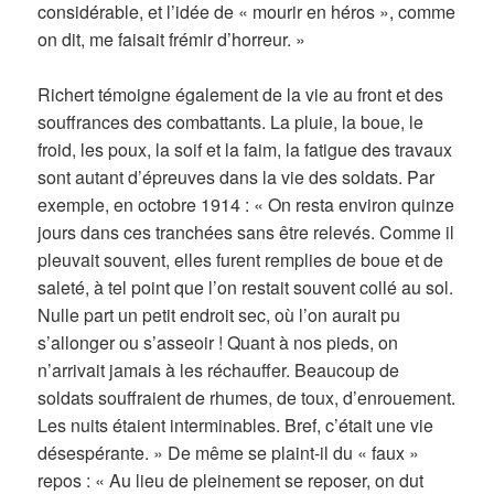
considérable, et l’idée de « mourir en héros », comme
on dit, me faisait frémir d’horreur. »
Richert témoigne également de l
a vie au front et des
souffrances des combattants.
La pluie, la boue, le
froid, les poux, la soif et la faim, la fatigue des travaux
sont autant d’épreuves dans la vie des soldats. Par
exemple, en octobre 1914 : « On resta environ quinze
jours dans ces tranchées sans être relevés. Comme il
pleuvait souvent, elles furent remplies de boue et de
saleté, à tel point que l’on restait souvent collé au sol.
Nulle part un petit endroit sec, où l’on aurait pu
s’allonger ou s’asseoir ! Quant à nos pieds, on
n’arrivait jamais à les réchauffer. Beaucoup de
soldats souffraient de rhumes, de toux, d’enrouement.
Les nuits étaient interminables. Bref, c’était une vie
désespérante. » De même se plaint-il du « faux »
repos : « Au lieu de pleinement se reposer, on dut