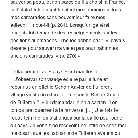
sauver sa peau, et non parce qu’il a choisi la France.
» J’étais triste de quitter ainsi mes hommes et tous
mes camarades sans pouvoir leur faire mes
adieux « , note-t-il (p. 261). Lorsqu’un général
français lui demande des renseignements sur les
positions allemandes, il ne les donne pas : » J’avais
déserté pour sauver ma vie et pas pour trahir mes
anciens camarades » (p. 270) ».
L’attachement au « pays » est manifeste :
« J’observai son visage éclairé par la lune et
reconnus en effet le Schorr Xavier de Fulleren,
village voisin du mien. » T’es pas le Schorr Xavier
de Fulleren ? » lui demandai-je en alsacien. Il en
tomba pratiquement à la renverse. […] Une fois le
repas terminé, on s’allongea sur la paille pour parler
du pays. Je venais de recevoir une lettre de chez moi,
me disant que les habitants de Fulleren avaient pu