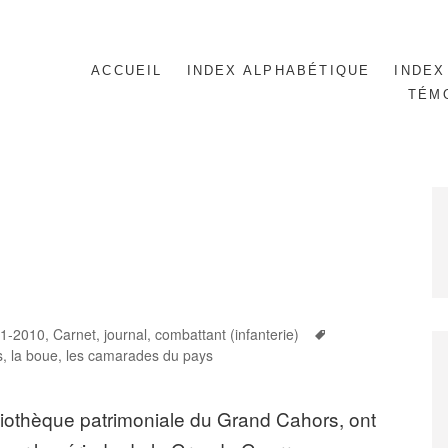
ACCUEIL
INDEX ALPHABÉTIQUE
INDEX
TÉM
Tags
1-2010
,
Carnet, journal
,
combattant (infanterie)
s
,
la boue
,
les camarades du pays
bliothèque patrimoniale du Grand Cahors, ont