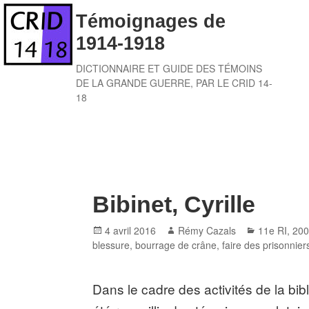
Skip
Témoignages de
to
1914-1918
content
DICTIONNAIRE ET GUIDE DES TÉMOINS
DE LA GRANDE GUERRE, PAR LE CRID 14-
18
Bibinet, Cyrille
Posted
Author
Categories
4 avril 2016
Rémy Cazals
11e RI
,
200
on
blessure
,
bourrage de crâne
,
faire des prisonnier
Dans le cadre des activités de la bi