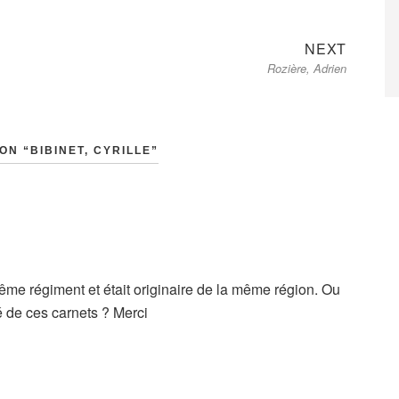
Next
NEXT
Rozière, Adrien
post:
ON “BIBINET, CYRILLE”
ême régiment et était originaire de la même région. Ou
é de ces carnets ? Merci