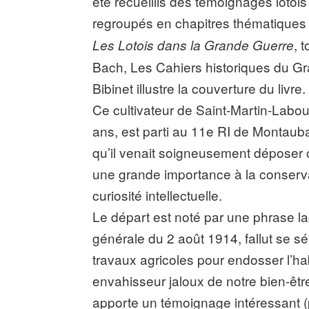
été recueillis des témoignages lotoi
regroupés en chapitres thématiques 
, 
Les Lotois dans la Grande Guerre
Bach, Les Cahiers historiques du Gr
Bibinet illustre la couverture du livre.
Ce cultivateur de Saint-Martin-Labouv
ans, est parti au 11e RI de Montauba
qu’il venait soigneusement déposer ch
une grande importance à la conserva
curiosité intellectuelle.
Le départ est noté par une phrase lac
générale du 2 août 1914, fallut se 
travaux agricoles pour endosser l’habi
envahisseur jaloux de notre bien-être
apporte un témoignage intéressant (p