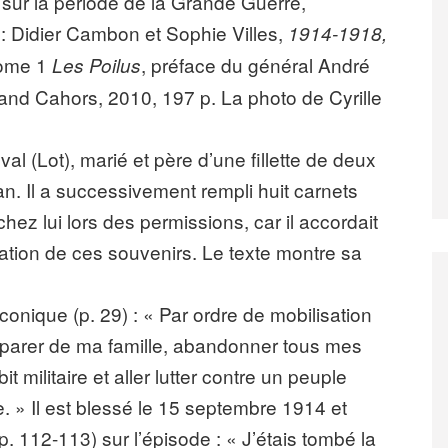
s sur la période de la Grande Guerre,
: Didier Cambon et Sophie Villes,
1914-1918,
tome 1
, préface du général André
Les Poilus
and Cahors, 2010, 197 p. La photo de Cyrille
al (Lot), marié et père d’une fillette de deux
n. Il a successivement rempli huit carnets
ez lui lors des permissions, car il accordait
tion de ces souvenirs. Le texte montre sa
onique (p. 29) : « Par ordre de mobilisation
séparer de ma famille, abandonner tous mes
t militaire et aller lutter contre un peuple
. » Il est blessé le 15 septembre 1914 et
. 112-113) sur l’épisode : « J’étais tombé la