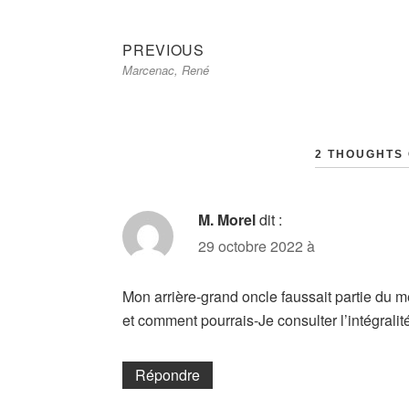
Previous
Navigation
PREVIOUS
Marcenac, René
post:
de
l’article
2 THOUGHTS 
M. Morel
dit :
29 octobre 2022 à
Mon arrière-grand oncle faussait partie du m
et comment pourrais-Je consulter l’intégralit
Répondre