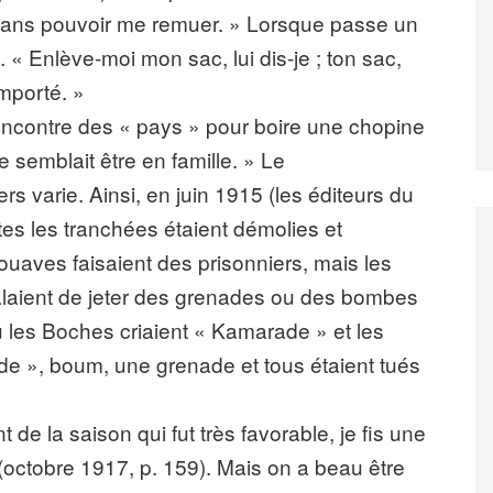
 sans pouvoir me remuer. » Lorsque passe un
 « Enlève-moi mon sac, lui dis-je ; ton sac,
emporté. »
a rencontre des « pays » pour boire une chopine
me semblait être en famille. » Le
s varie. Ainsi, en juin 1915 (les éditeurs du
outes les tranchées étaient démolies et
uaves faisaient des prisonniers, mais les
 régalaient de jeter des grenades ou des bombes
ù les Boches criaient « Kamarade » et les
de », boum, une grenade et tous étaient tués
 de la saison qui fut très favorable, je fis une
(octobre 1917, p. 159). Mais on a beau être