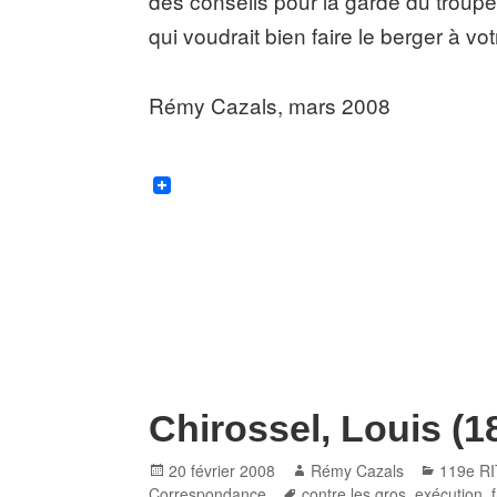
des conseils pour la garde du troupeau 
qui voudrait bien faire le berger à vot
Rémy Cazals, mars 2008
Chirossel, Louis (1
Posted
Author
Categor
20 février 2008
Rémy Cazals
119e RI
on
Tags
Correspondance
contre les gros
,
exécution
,