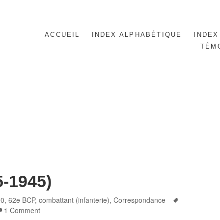
ACCUEIL
INDEX ALPHABÉTIQUE
INDEX
TÉM
5-1945)
es
Tags
90
,
62e BCP
,
combattant (infanterie)
,
Correspondance
1 Comment