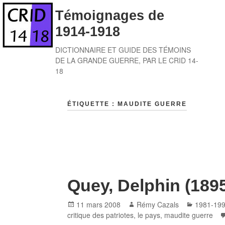
Skip
Témoignages de
to
1914-1918
content
DICTIONNAIRE ET GUIDE DES TÉMOINS
DE LA GRANDE GUERRE, PAR LE CRID 14-
18
ÉTIQUETTE :
MAUDITE GUERRE
Quey, Delphin (189
Posted
Author
Categori
11 mars 2008
Rémy Cazals
1981-19
on
critique des patriotes
,
le pays
,
maudite guerre