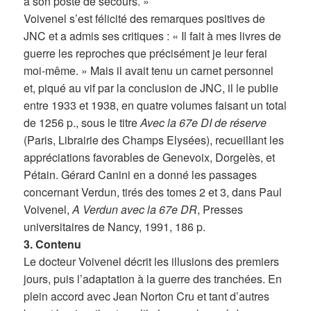
à son poste de secours. »
Voivenel s’est félicité des remarques positives de
JNC et a admis ses critiques : « Il fait à mes livres de
guerre les reproches que précisément je leur ferai
moi-même. » Mais il avait tenu un carnet personnel
et, piqué au vif par la conclusion de JNC, il le publie
entre 1933 et 1938, en quatre volumes faisant un total
de 1256 p., sous le titre
Avec la 67e DI de réserve
(Paris, Librairie des Champs Elysées), recueillant les
appréciations favorables de Genevoix, Dorgelès, et
Pétain. Gérard Canini en a donné les passages
concernant Verdun, tirés des tomes 2 et 3, dans Paul
Voivenel,
A Verdun avec la 67e DR
, Presses
universitaires de Nancy, 1991, 186 p.
3. Contenu
Le docteur Voivenel décrit les illusions des premiers
jours, puis l’adaptation à la guerre des tranchées. En
plein accord avec Jean Norton Cru et tant d’autres