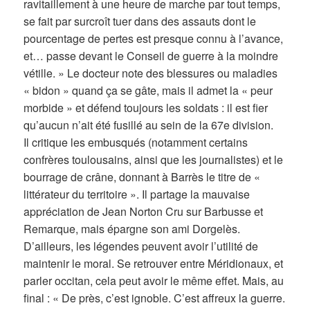
ravitaillement à une heure de marche par tout temps,
se fait par surcroît tuer dans des assauts dont le
pourcentage de pertes est presque connu à l’avance,
et… passe devant le Conseil de guerre à la moindre
vétille. » Le docteur note des blessures ou maladies
« bidon » quand ça se gâte, mais il admet la « peur
morbide » et défend toujours les soldats : il est fier
qu’aucun n’ait été fusillé au sein de la 67e division.
Il critique les embusqués (notamment certains
confrères toulousains, ainsi que les journalistes) et le
bourrage de crâne, donnant à Barrès le titre de «
littérateur du territoire ». Il partage la mauvaise
appréciation de Jean Norton Cru sur Barbusse et
Remarque, mais épargne son ami Dorgelès.
D’ailleurs, les légendes peuvent avoir l’utilité de
maintenir le moral. Se retrouver entre Méridionaux, et
parler occitan, cela peut avoir le même effet. Mais, au
final : « De près, c’est ignoble. C’est affreux la guerre.