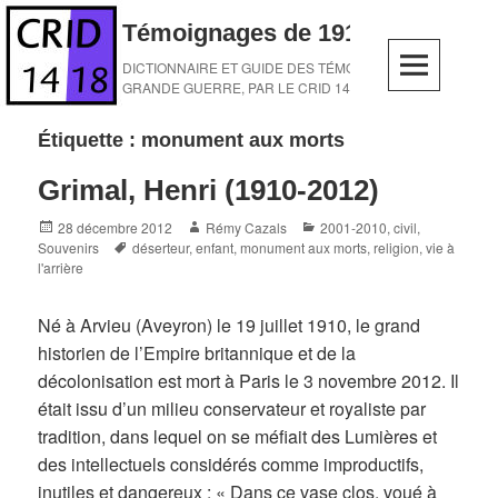
Skip
Témoignages de 1914-1918
to
content
DICTIONNAIRE ET GUIDE DES TÉMOINS DE LA
GRANDE GUERRE, PAR LE CRID 14-18
Étiquette :
monument aux morts
Grimal, Henri (1910-2012)
Posted
Author
Categories
28 décembre 2012
Rémy Cazals
2001-2010
,
civil
,
on
Tags
Souvenirs
déserteur
,
enfant
,
monument aux morts
,
religion
,
vie à
l'arrière
Né à Arvieu (Aveyron) le 19 juillet 1910, le grand
historien de l’Empire britannique et de la
décolonisation est mort à Paris le 3 novembre 2012. Il
était issu d’un milieu conservateur et royaliste par
tradition, dans lequel on se méfiait des Lumières et
des intellectuels considérés comme improductifs,
inutiles et dangereux : « Dans ce vase clos, voué à