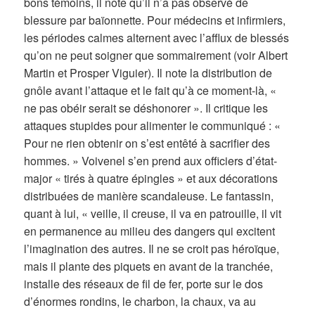
bons témoins, il note qu’il n’a pas observé de
blessure par baïonnette. Pour médecins et infirmiers,
les périodes calmes alternent avec l’afflux de blessés
qu’on ne peut soigner que sommairement (voir Albert
Martin et Prosper Viguier). Il note la distribution de
gnôle avant l’attaque et le fait qu’à ce moment-là, «
ne pas obéir serait se déshonorer ». Il critique les
attaques stupides pour alimenter le communiqué : «
Pour ne rien obtenir on s’est entêté à sacrifier des
hommes. » Voivenel s’en prend aux officiers d’état-
major « tirés à quatre épingles » et aux décorations
distribuées de manière scandaleuse. Le fantassin,
quant à lui, « veille, il creuse, il va en patrouille, il vit
en permanence au milieu des dangers qui excitent
l’imagination des autres. Il ne se croit pas héroïque,
mais il plante des piquets en avant de la tranchée,
installe des réseaux de fil de fer, porte sur le dos
d’énormes rondins, le charbon, la chaux, va au