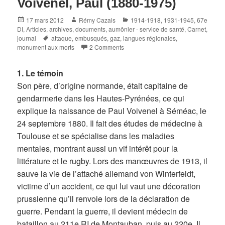
Voivenel, Paul (1880-1975)
Posted
Author
Categories
17 mars 2012
Rémy Cazals
1914-1918
,
1931-1945
,
67e
on
DI
,
Articles, archives, documents
,
aumônier - service de santé
,
Carnet,
Tags
journal
attaque
,
embusqués
,
gaz
,
langues régionales
,
monument aux morts
2 Comments
1. Le témoin
Son père, d’origine normande, était capitaine de
gendarmerie dans les Hautes-Pyrénées, ce qui
explique la naissance de Paul Voivenel à Séméac, le
24 septembre 1880. Il fait des études de médecine à
Toulouse et se spécialise dans les maladies
mentales, montrant aussi un vif intérêt pour la
littérature et le rugby. Lors des manœuvres de 1913, il
sauve la vie de l’attaché allemand von Winterfeldt,
victime d’un accident, ce qui lui vaut une décoration
prussienne qu’il renvoie lors de la déclaration de
guerre. Pendant la guerre, il devient médecin de
bataillon au 211e RI de Montauban, puis au 220e. Il