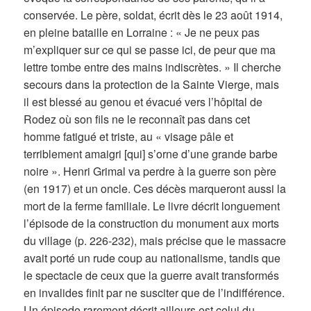
conservée. Le père, soldat, écrit dès le 23 août 1914,
en pleine bataille en Lorraine : « Je ne peux pas
m’expliquer sur ce qui se passe ici, de peur que ma
lettre tombe entre des mains indiscrètes. » Il cherche
secours dans la protection de la Sainte Vierge, mais
il est blessé au genou et évacué vers l’hôpital de
Rodez où son fils ne le reconnaît pas dans cet
homme fatigué et triste, au « visage pâle et
terriblement amaigri [qui] s’orne d’une grande barbe
noire ». Henri Grimal va perdre à la guerre son père
(en 1917) et un oncle. Ces décès marqueront aussi la
mort de la ferme familiale. Le livre décrit longuement
l’épisode de la construction du monument aux morts
du village (p. 226-232), mais précise que le massacre
avait porté un rude coup au nationalisme, tandis que
le spectacle de ceux que la guerre avait transformés
en invalides finit par ne susciter que de l’indifférence.
Un épisode rarement décrit ailleurs est celui du