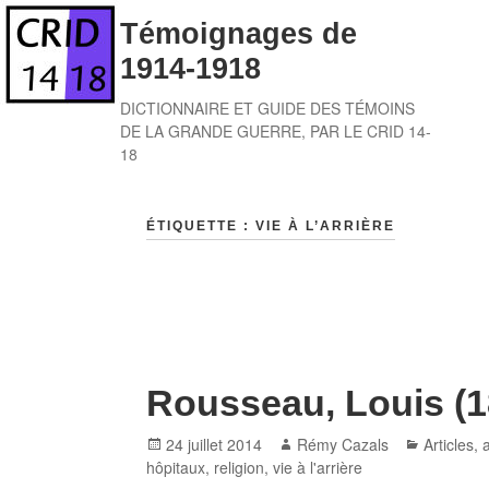
Skip
Témoignages de
to
1914-1918
content
DICTIONNAIRE ET GUIDE DES TÉMOINS
DE LA GRANDE GUERRE, PAR LE CRID 14-
18
ÉTIQUETTE :
VIE À L’ARRIÈRE
Rousseau, Louis (1
Posted
Author
Categori
24 juillet 2014
Rémy Cazals
Articles,
on
hôpitaux
,
religion
,
vie à l'arrière