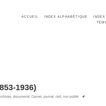
ACCUEIL
INDEX ALPHABÉTIQUE
INDEX
TÉM
853-1936)
es
Tags
 archives, documents
,
Carnet, journal
,
civil
,
non publié