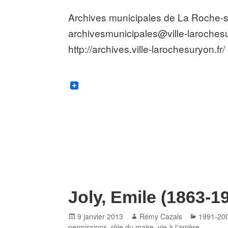
Archives municipales de La Roche-s
archivesmunicipales@ville-larochesu
http://archives.ville-larochesuryon.fr/
Joly, Emile (1863-1
Posted
Author
Categori
9 janvier 2013
Rémy Cazals
1991-20
on
permissions
,
rôle du maire
,
vie à l'arrière