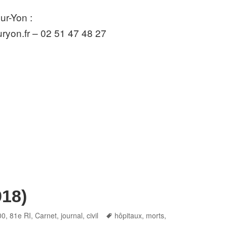
ur-Yon :
ryon.fr – 02 51 47 48 27
918)
es
Tags
00
,
81e RI
,
Carnet, journal
,
civil
hôpitaux
,
morts
,