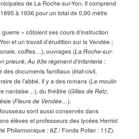
nicipales de La Roche-sur-Yon. Il comprend
 1895 à 1936 pour un total de 0,90 mètre
 guerre » côtoient ses cours d’instruction
on et un travail d’érudition sur la Vendée ;
ionale, coiffes…), ouvrages (
La Roche-sur-
,
on prieuré
Au 93e régiment d’infanterie :
 des documents familiaux (état-civil,
raire de l’abbé. Il y a des romans (
Le moulin
…), du théâtre (
re nantaise
Gilles de Retz,
ésie (
…).
Fleurs de Vendée
Rousseau sont aussi conservés dans
ens élèves et professeurs des lycées Herriot
té Philarmonique : 8Z / Fonds Potier : 11Z).