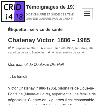
Skip
Témoignages de 1914-1918
to
content
DICTIONNAIRE ET GUIDE DES TÉMOINS DE LA
GRANDE GUERRE, PAR LE CRID 14-18
Étiquette :
service de santé
Chatenay Victor 1886 – 1985
Posted
Author
Categories
23 septembre 2021
admin
1966-1980
,
1er Génie
,
20e
on
Tags
escadron du train
,
Souvenirs
femmes
,
service de santé
Mon journal de Quatorze-Dix-Huit
1. Le témoin
Victor Chatenay (1886-1985), originaire de Doué-la-
Fontaine (Maine-et Loire), appartient à une famille de
négociants. Si entre-deux guerres il est responsable