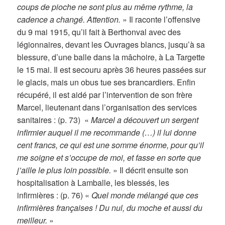
coups de pioche ne sont plus au même rythme, la
cadence a changé. Attention.
» Il raconte l’offensive
du 9 mai 1915, qu’il fait à Berthonval avec des
légionnaires, devant les Ouvrages blancs, jusqu’à sa
blessure, d’une balle dans la mâchoire, à La Targette
le 15 mai. Il est secouru après 36 heures passées sur
le glacis, mais un obus tue ses brancardiers. Enfin
récupéré, il est aidé par l’intervention de son frère
Marcel, lieutenant dans l’organisation des services
sanitaires : (p. 73) «
Marcel a découvert un sergent
infirmier auquel il me recommande (…) il lui donne
cent francs, ce qui est une somme énorme, pour qu’il
me soigne et s’occupe de moi, et fasse en sorte que
j’aille le plus loin possible.
» Il décrit ensuite son
hospitalisation à Lamballe, les blessés, les
infirmières : (p. 76) «
Quel monde mélangé que ces
infirmières françaises ! Du nul, du moche et aussi du
meilleur.
»