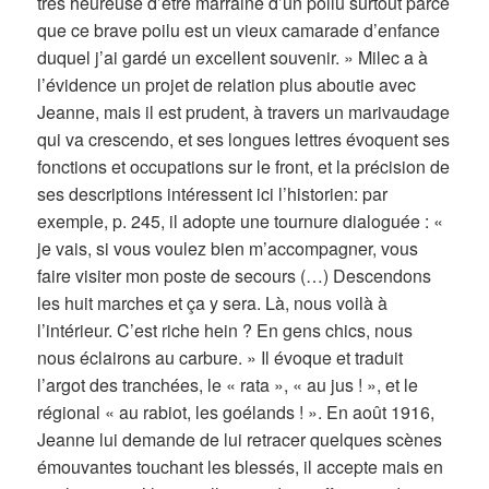
très heureuse d’être marraine d’un poilu surtout parce
que ce brave poilu est un vieux camarade d’enfance
duquel j’ai gardé un excellent souvenir. » Milec a à
l’évidence un projet de relation plus aboutie avec
Jeanne, mais il est prudent, à travers un marivaudage
qui va crescendo, et ses longues lettres évoquent ses
fonctions et occupations sur le front, et la précision de
ses descriptions intéressent ici l’historien: par
exemple, p. 245, il adopte une tournure dialoguée : «
je vais, si vous voulez bien m’accompagner, vous
faire visiter mon poste de secours (…) Descendons
les huit marches et ça y sera. Là, nous voilà à
l’intérieur. C’est riche hein ? En gens chics, nous
nous éclairons au carbure. » Il évoque et traduit
l’argot des tranchées, le « rata », « au jus ! », et le
régional « au rabiot, les goélands ! ». En août 1916,
Jeanne lui demande de lui retracer quelques scènes
émouvantes touchant les blessés, il accepte mais en