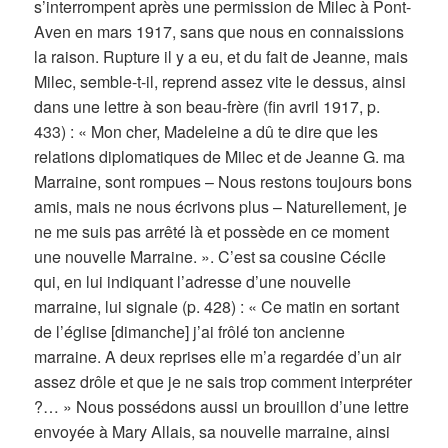
s’interrompent après une permission de Milec à Pont-
Aven en mars 1917, sans que nous en connaissions
la raison. Rupture il y a eu, et du fait de Jeanne, mais
Milec, semble-t-il, reprend assez vite le dessus, ainsi
dans une lettre à son beau-frère (fin avril 1917, p.
433) : « Mon cher, Madeleine a dû te dire que les
relations diplomatiques de Milec et de Jeanne G. ma
Marraine, sont rompues – Nous restons toujours bons
amis, mais ne nous écrivons plus – Naturellement, je
ne me suis pas arrêté là et possède en ce moment
une nouvelle Marraine. ». C’est sa cousine Cécile
qui, en lui indiquant l’adresse d’une nouvelle
marraine, lui signale (p. 428) : « Ce matin en sortant
de l’église [dimanche] j’ai frôlé ton ancienne
marraine. A deux reprises elle m’a regardée d’un air
assez drôle et que je ne sais trop comment interpréter
?… » Nous possédons aussi un brouillon d’une lettre
envoyée à Mary Allais, sa nouvelle marraine, ainsi