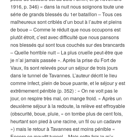
1916, p. 346) « dans la nuit nous soignons toute une
série de grands blessés du 1er bataillon – Tous ces
malheureux sont criblés d’un bout à l’autre et pleins
de boue – Comme le réduit que nous occupons est
plutôt étroit, c’est avec difficulté que nous pansons
nos blessés qui sont tous couchés sur des brancards
– Quelle horrible nuit – La plus cruelle peut-être que
je n’ai jamais passée ». Après la prise du Fort de
Vaux, ils sont relevés pour un séjour de trois jours
dans le tunnel de Tavannes. L’auteur décrit le lieu
comme infect, plein de boue puante, et le séjour y est
extrêmement pénible (p. 352) : « On ne voit pas le
jour, on respire très mal, on mange froid. » Après un
deuxième séjour à la redoute, la relève est effroyable
(obscurité, boue, pluie, « on tombe plus de cent fois,
heurtant son pied à une racine, un fil ou un cadavre
») mais le retour à Tavannes est moins pénible «
Encore ce maudit tunnel – Mais cette fois je m’y