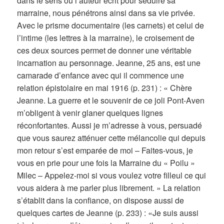
dans le sens où l’auteur écrit pour séduire sa
marraine, nous pénétrons ainsi dans sa vie privée.
Avec le prisme documentaire (les carnets) et celui de
l’intime (les lettres à la marraine), le croisement de
ces deux sources permet de donner une véritable
incarnation au personnage. Jeanne, 25 ans, est une
camarade d’enfance avec qui il commence une
relation épistolaire en mai 1916 (p. 231) : « Chère
Jeanne. La guerre et le souvenir de ce joli Pont-Aven
m’obligent à venir glaner quelques lignes
réconfortantes. Aussi je m’adresse à vous, persuadé
que vous saurez atténuer cette mélancolie qui depuis
mon retour s’est emparée de moi – Faites-vous, je
vous en prie pour une fois la Marraine du « Poilu »
Milec – Appelez-moi si vous voulez votre filleul ce qui
vous aidera à me parler plus librement. » La relation
s’établit dans la confiance, on dispose aussi de
quelques cartes de Jeanne (p. 233) : «Je suis aussi