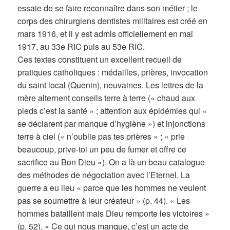
essaie de se faire reconnaître dans son métier ; le
corps des chirurgiens dentistes militaires est créé en
mars 1916, et il y est admis officiellement en mai
1917, au 33e RIC puis au 53e RIC.
Ces textes constituent un excellent recueil de
pratiques catholiques : médailles, prières, invocation
du saint local (Quenin), neuvaines. Les lettres de la
mère alternent conseils terre à terre (« chaud aux
pieds c’est la santé » ; attention aux épidémies qui «
se déclarent par manque d’hygiène ») et injonctions
terre à ciel (« n’oublie pas tes prières » ; « prie
beaucoup, prive-toi un peu de fumer et offre ce
sacrifice au Bon Dieu »). On a là un beau catalogue
des méthodes de négociation avec l’Eternel. La
guerre a eu lieu « parce que les hommes ne veulent
pas se soumettre à leur créateur » (p. 44). « Les
hommes bataillent mais Dieu remporte les victoires »
(p. 52). « Ce qui nous manque, c’est un acte de