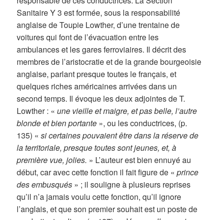
responsable de ces conductrices. La Section
Sanitaire Y 3 est formée, sous la responsabilité
anglaise de Toupie Lowther, d’une trentaine de
voitures qui font de l’évacuation entre les
ambulances et les gares ferroviaires. Il décrit des
membres de l’aristocratie et de la grande bourgeoisie
anglaise, parlant presque toutes le français, et
quelques riches américaines arrivées dans un
second temps. Il évoque les deux adjointes de T.
Lowther : «
une vieille et maigre, et pas belle, l’autre
blonde et bien portante
», ou les conductrices, (p.
135) «
si certaines pouvaient être dans la réserve de
la territoriale, presque toutes sont jeunes, et, à
première vue, jolies.
» L’auteur est bien ennuyé au
début, car avec cette fonction il fait figure de «
prince
des embusqués
» ; il souligne à plusieurs reprises
qu’il n’a jamais voulu cette fonction, qu’il ignore
l’anglais, et que son premier souhait est un poste de