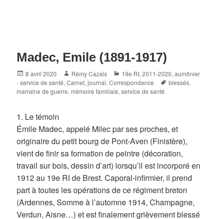
Madec, Emile (1891-1917)
Posted
Author
Categories
8 avril 2020
Rémy Cazals
19e RI
,
2011-2020
,
aumônier
on
Tags
- service de santé
,
Carnet, journal
,
Correspondance
blessés
,
marraine de guerre
,
mémoire familiale
,
service de santé
1. Le témoin
Émile Madec, appelé Milec par ses proches, et
originaire du petit bourg de Pont-Aven (Finistère),
vient de finir sa formation de peintre (décoration,
travail sur bois, dessin d’art) lorsqu’il est incorporé en
1912 au 19e RI de Brest. Caporal-infirmier, il prend
part à toutes les opérations de ce régiment breton
(Ardennes, Somme à l’automne 1914, Champagne,
Verdun, Aisne…) et est finalement grièvement blessé