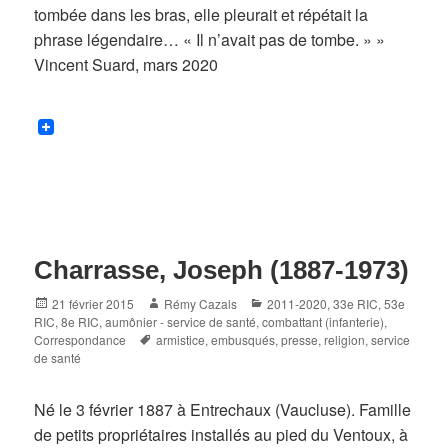
tombée dans les bras, elle pleurait et répétait la
phrase légendaire… « Il n’avait pas de tombe. » »
Vincent Suard, mars 2020
Charrasse, Joseph (1887-1973)
Posted
Author
Categories
21 février 2015
Rémy Cazals
2011-2020
,
33e RIC
,
53e
on
RIC
,
8e RIC
,
aumônier - service de santé
,
combattant (infanterie)
,
Tags
Correspondance
armistice
,
embusqués
,
presse
,
religion
,
service
de santé
Né le 3 février 1887 à Entrechaux (Vaucluse). Famille
de petits propriétaires installés au pied du Ventoux, à