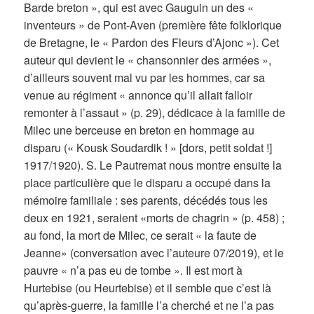
Barde breton », qui est avec Gauguin un des «
inventeurs » de Pont-Aven (première fête folklorique
de Bretagne, le « Pardon des Fleurs d’Ajonc »). Cet
auteur qui devient le « chansonnier des armées »,
d’ailleurs souvent mal vu par les hommes, car sa
venue au régiment « annonce qu’il allait falloir
remonter à l’assaut » (p. 29), dédicace à la famille de
Milec une berceuse en breton en hommage au
disparu (« Kousk Soudardik ! » [dors, petit soldat !]
1917/1920). S. Le Pautremat nous montre ensuite la
place particulière que le disparu a occupé dans la
mémoire familiale : ses parents, décédés tous les
deux en 1921, seraient «morts de chagrin » (p. 458) ;
au fond, la mort de Milec, ce serait « la faute de
Jeanne» (conversation avec l’auteure 07/2019), et le
pauvre « n’a pas eu de tombe ». Il est mort à
Hurtebise (ou Heurtebise) et il semble que c’est là
qu’après-guerre, la famille l’a cherché et ne l’a pas