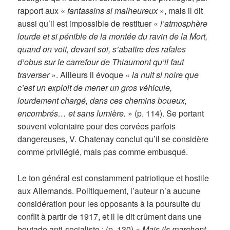
rapport aux «
fantassins si malheureux
», mais il dit
aussi qu’il est impossible de restituer «
l’atmosphère
lourde et si pénible de la montée du ravin de la Mort,
quand on voit, devant soi, s’abattre des rafales
d’obus sur le carrefour de Thiaumont qu’il faut
traverser
». Ailleurs il évoque «
la nuit si noire que
c’est un exploit de mener un gros véhicule,
lourdement chargé, dans ces chemins boueux,
encombrés… et sans lumière.
» (p. 114). Se portant
souvent volontaire pour des corvées parfois
dangereuses, V. Chatenay conclut qu’il se considère
comme privilégié, mais pas comme embusqué.
Le ton général est constamment patriotique et hostile
aux Allemands. Politiquement, l’auteur n’a aucune
considération pour les opposants à la poursuite du
conflit à partir de 1917, et il le dit crûment dans une
boutade anti-socialiste : (p. 130) «
Mais ils marchent