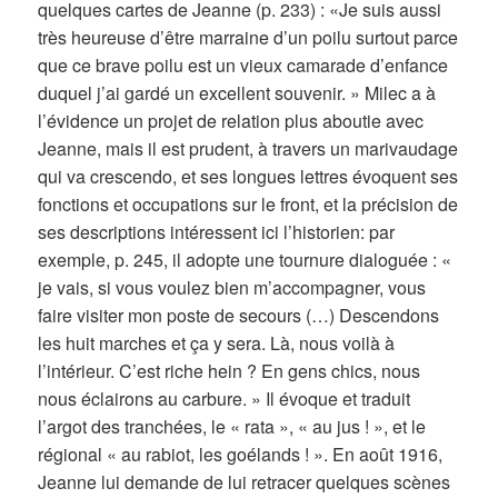
quelques cartes de Jeanne (p. 233) : «Je suis aussi
très heureuse d’être marraine d’un poilu surtout parce
que ce brave poilu est un vieux camarade d’enfance
duquel j’ai gardé un excellent souvenir. » Milec a à
l’évidence un projet de relation plus aboutie avec
Jeanne, mais il est prudent, à travers un marivaudage
qui va crescendo, et ses longues lettres évoquent ses
fonctions et occupations sur le front, et la précision de
ses descriptions intéressent ici l’historien: par
exemple, p. 245, il adopte une tournure dialoguée : «
je vais, si vous voulez bien m’accompagner, vous
faire visiter mon poste de secours (…) Descendons
les huit marches et ça y sera. Là, nous voilà à
l’intérieur. C’est riche hein ? En gens chics, nous
nous éclairons au carbure. » Il évoque et traduit
l’argot des tranchées, le « rata », « au jus ! », et le
régional « au rabiot, les goélands ! ». En août 1916,
Jeanne lui demande de lui retracer quelques scènes