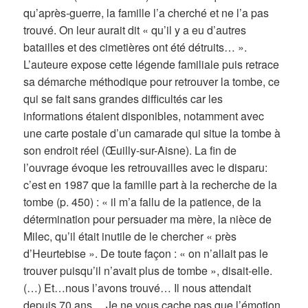
qu’après-guerre, la famille l’a cherché et ne l’a pas
trouvé. On leur aurait dit « qu’il y a eu d’autres
batailles et des cimetières ont été détruits… ».
L’auteure expose cette légende familiale puis retrace
sa démarche méthodique pour retrouver la tombe, ce
qui se fait sans grandes difficultés car les
informations étaient disponibles, notamment avec
une carte postale d’un camarade qui situe la tombe à
son endroit réel (Œuilly-sur-Aisne). La fin de
l’ouvrage évoque les retrouvailles avec le disparu:
c’est en 1987 que la famille part à la recherche de la
tombe (p. 450) : « il m’a fallu de la patience, de la
détermination pour persuader ma mère, la nièce de
Milec, qu’il était inutile de le chercher « près
d’Heurtebise ». De toute façon : « on n’allait pas le
trouver puisqu’il n’avait plus de tombe », disait-elle.
(…) Et…nous l’avons trouvé… Il nous attendait
depuis 70 ans… Je ne vous cache pas que l’émotion