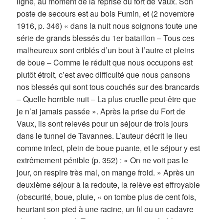
ligne, au moment de la reprise du fort de Vaux. Son
poste de secours est au bois Fumin, et (2 novembre
1916, p. 346) « dans la nuit nous soignons toute une
série de grands blessés du 1er bataillon – Tous ces
malheureux sont criblés d’un bout à l’autre et pleins
de boue – Comme le réduit que nous occupons est
plutôt étroit, c’est avec difficulté que nous pansons
nos blessés qui sont tous couchés sur des brancards
– Quelle horrible nuit – La plus cruelle peut-être que
je n’ai jamais passée ». Après la prise du Fort de
Vaux, ils sont relevés pour un séjour de trois jours
dans le tunnel de Tavannes. L’auteur décrit le lieu
comme infect, plein de boue puante, et le séjour y est
extrêmement pénible (p. 352) : « On ne voit pas le
jour, on respire très mal, on mange froid. » Après un
deuxième séjour à la redoute, la relève est effroyable
(obscurité, boue, pluie, « on tombe plus de cent fois,
heurtant son pied à une racine, un fil ou un cadavre