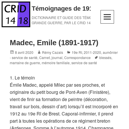
Skip
Témoignages de 1914-1918
to
content
DICTIONNAIRE ET GUIDE DES TÉMOINS DE LA
GRANDE GUERRE, PAR LE CRID 14-18
Madec, Emile (1891-1917)
Posted
Author
Categories
8 avril 2020
Rémy Cazals
19e RI
,
2011-2020
,
aumônier
on
Tags
- service de santé
,
Carnet, journal
,
Correspondance
blessés
,
marraine de guerre
,
mémoire familiale
,
service de santé
1. Le témoin
Émile Madec, appelé Milec par ses proches, et
originaire du petit bourg de Pont-Aven (Finistère),
vient de finir sa formation de peintre (décoration,
travail sur bois, dessin d’art) lorsqu’il est incorporé en
1912 au 19e RI de Brest. Caporal-infirmier, il prend
part à toutes les opérations de ce régiment breton
(Ardennes, Somme à l’automne 1914, Champagne,