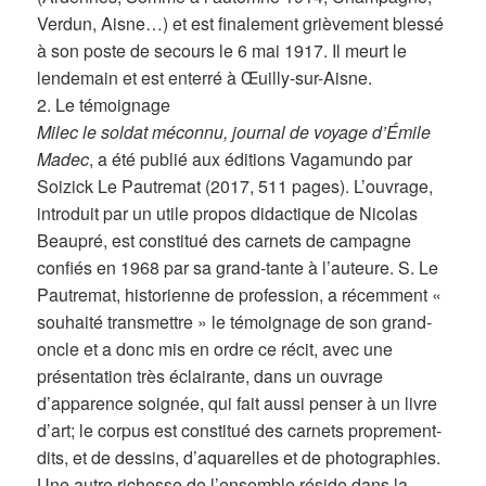
Verdun, Aisne…) et est finalement grièvement blessé
à son poste de secours le 6 mai 1917. Il meurt le
lendemain et est enterré à Œuilly-sur-Aisne.
2. Le témoignage
Milec le soldat méconnu, journal de voyage d’Émile
Madec
, a été publié aux éditions Vagamundo par
Soizick Le Pautremat (2017, 511 pages). L’ouvrage,
introduit par un utile propos didactique de Nicolas
Beaupré, est constitué des carnets de campagne
confiés en 1968 par sa grand-tante à l’auteure. S. Le
Pautremat, historienne de profession, a récemment «
souhaité transmettre » le témoignage de son grand-
oncle et a donc mis en ordre ce récit, avec une
présentation très éclairante, dans un ouvrage
d’apparence soignée, qui fait aussi penser à un livre
d’art; le corpus est constitué des carnets proprement-
dits, et de dessins, d’aquarelles et de photographies.
Une autre richesse de l’ensemble réside dans la