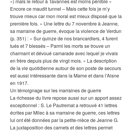
») mais le retour à Tavannes est moins pénible «
Encore ce maudit tunnel – Mais cette fois je m’y
trouve mieux car mon moral est mieux disposé que la
première fois. » Une lettre du 7 novembre à Jeanne,
sa marraine de guerre, évoque la violence de Verdun
(p. 351) : « Sur quinze de nos brancardiers, 4 furent
tués et 7 blessés – Parmi les morts se trouve un
charmant et dévoué camarade avec lequel je vivais
en frère depuis plus de vingt mois. » La description
de la vie quotidienne autour de son poste de secours
est aussi intéressante dans la Marne et dans l’Aisne
en 1917.
Un témoignage sur les marraines de guerre
La richesse du livre repose aussi sur un apport assez
exceptionnel : S. Le Pautremat a retrouvé 41 lettres
écrites par Milec à sa marraine de guerre, ces lettres
lui ont été données par la petite-nièce de Jeanne G.
La juxtaposition des carnets et des lettres permet