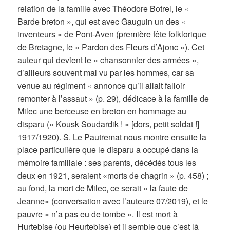
relation de la famille avec Théodore Botrel, le «
Barde breton », qui est avec Gauguin un des «
inventeurs » de Pont-Aven (première fête folklorique
de Bretagne, le « Pardon des Fleurs d’Ajonc »). Cet
auteur qui devient le « chansonnier des armées »,
d’ailleurs souvent mal vu par les hommes, car sa
venue au régiment « annonce qu’il allait falloir
remonter à l’assaut » (p. 29), dédicace à la famille de
Milec une berceuse en breton en hommage au
disparu (« Kousk Soudardik ! » [dors, petit soldat !]
1917/1920). S. Le Pautremat nous montre ensuite la
place particulière que le disparu a occupé dans la
mémoire familiale : ses parents, décédés tous les
deux en 1921, seraient «morts de chagrin » (p. 458) ;
au fond, la mort de Milec, ce serait « la faute de
Jeanne» (conversation avec l’auteure 07/2019), et le
pauvre « n’a pas eu de tombe ». Il est mort à
Hurtebise (ou Heurtebise) et il semble que c’est là