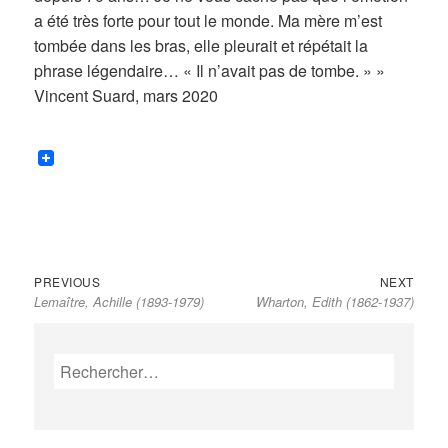
a été très forte pour tout le monde. Ma mère m’est
tombée dans les bras, elle pleurait et répétait la
phrase légendaire… « Il n’avait pas de tombe. » »
Vincent Suard, mars 2020
Previous
Next
Navigation
PREVIOUS
NEXT
Lemaître, Achille (1893-1979)
Wharton, Edith (1862-1937)
post:
post:
de
l’article
Rechercher :