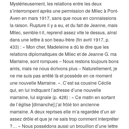
Mystérieusement, les relations entre les deux
s’interrompent après une permission de Milec à Pont-
Aven en mars 1917, sans que nous en connaissions
la raison. Rupture il y a eu, et du fait de Jeanne, mais
Milec, semble-t-il, reprend assez vite le dessus, ainsi
dans une lettre à son beau-frère (fin avril 1917, p.
433) : « Mon cher, Madeleine a dû te dire que les
relations diplomatiques de Milec et de Jeanne G. ma
Marraine, sont rompues – Nous restons toujours bons
amis, mais ne nous écrivons plus – Naturellement, je
ne me suis pas arrêté là et possède en ce moment
une nouvelle Marraine. ». C’est sa cousine Cécile
qui, en lui indiquant l’adresse d’une nouvelle
marraine, lui signale (p. 428) : « Ce matin en sortant
de l’église [dimanche] j’ai frôlé ton ancienne
marraine. A deux reprises elle m’a regardée d’un air
assez drôle et que je ne sais trop comment interpréter
?… » Nous possédons aussi un brouillon d’une lettre