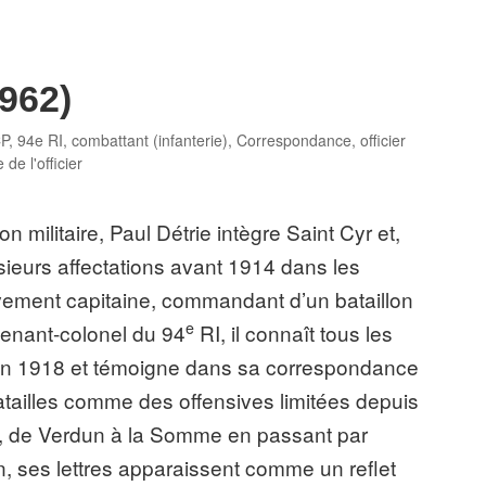
1962)
CP
,
94e RI
,
combattant (infanterie)
,
Correspondance
,
officier
e de l'officier
n militaire, Paul Détrie intègre Saint Cyr et,
usieurs affectations avant 1914 dans les
vement capitaine, commandant d’un bataillon
e
tenant-colonel du 94
RI, il connaît tous les
’en 1918 et témoigne dans sa correspondance
atailles comme des offensives limitées depuis
ce, de Verdun à la Somme en passant par
, ses lettres apparaissent comme un reflet