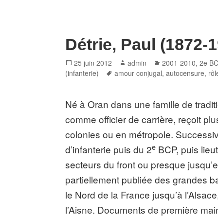
Détrie, Paul (1872-
Posted
Author
Categories
25 juin 2012
admin
2001-2010
,
2e B
on
Tags
(infanterie)
amour conjugal
,
autocensure
,
rôl
Né à Oran dans une famille de traditio
comme officier de carrière, reçoit pl
colonies ou en métropole. Successi
e
d’infanterie puis du 2
BCP, puis lieu
secteurs du front ou presque jusqu
partiellement publiée des grandes b
le Nord de la France jusqu’à l’Alsa
l’Aisne. Documents de première main