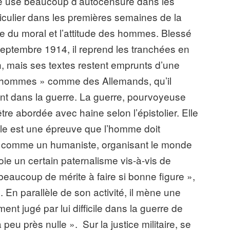
ie use beaucoup d’autocensure dans les
iculier dans les premières semaines de la
nue du moral et l’attitude des hommes. Blessé
 septembre 1914, il reprend les tranchées en
n, mais ses textes restent emprunts d’une
s hommes » comme des Allemands, qu’il
nt dans la guerre. La guerre, pourvoyeuse
tre abordée avec haine selon l’épistolier. Elle
elle est une épreuve que l’homme doit
si comme un humaniste, organisant le monde
oie un certain paternalisme vis-à-vis de
eaucoup de mérite à faire si bonne figure »,
5. En parallèle de son activité, il mène une
t jugé par lui difficile dans la guerre de
 peu près nulle ». Sur la justice militaire, se