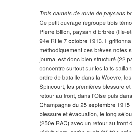
Trois carnets de route de paysans b
Ce petit ouvrage regroupe trois témoi
Pierre Billon, paysan d’Erbrée (Ille-et
94e RI le 7 octobre 1913. Il griffonna
méthodiquement ces brèves notes sur 
journal est donc bien structuré (22 pa
concentre surtout sur les faits sailla
ordre de bataille dans la Woëvre, les 
Spincourt, les premières blessure et h
retour au front, dans l’Oise puis da
Champagne du 25 septembre 1915 (na
blessure et évacuation, le long séjour
(250e RAC) avec un retour au front 
réduit alors, après avoir été très pr