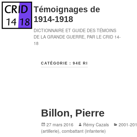
Skip
Témoignages de
to
1914-1918
content
DICTIONNAIRE ET GUIDE DES TÉMOINS
DE LA GRANDE GUERRE, PAR LE CRID 14-
18
CATÉGORIE :
94E RI
Billon, Pierre
Posted
Author
Categori
27 mars 2016
Rémy Cazals
2001-20
on
(artillerie)
,
combattant (infanterie)