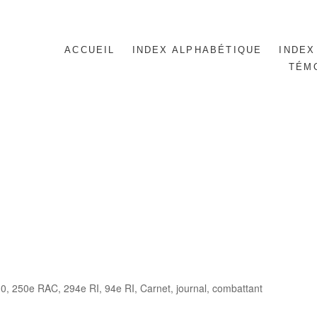
ACCUEIL
INDEX ALPHABÉTIQUE
INDEX
TÉM
es
10
,
250e RAC
,
294e RI
,
94e RI
,
Carnet, journal
,
combattant