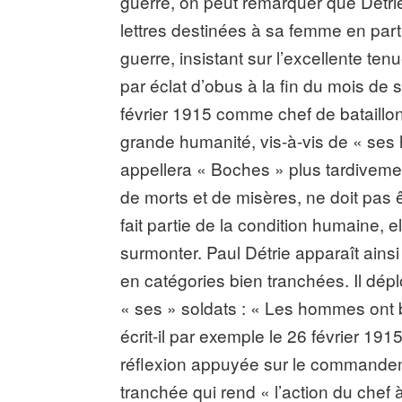
guerre, on peut remarquer que Détr
lettres destinées à sa femme en part
guerre, insistant sur l’excellente te
par éclat d’obus à la fin du mois de
février 1915 comme chef de bataillo
grande humanité, vis-à-vis de « se
appellera « Boches » plus tardiveme
de morts et de misères, ne doit pas ê
fait partie de la condition humaine, 
surmonter. Paul Détrie apparaît ain
en catégories bien tranchées. Il dépl
« ses » soldats : « Les hommes ont b
écrit-il par exemple le 26 février 191
réflexion appuyée sur le commandemen
tranchée qui rend « l’action du chef à