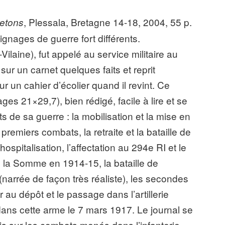
, Plessala, Bretagne 14-18, 2004, 55 p.
retons
gnages de guerre fort différents.
-Vilaine), fut appelé au service militaire au
 sur un carnet quelques faits et reprit
un cahier d’écolier quand il revint. Ce
ges 21×29,7), bien rédigé, facile à lire et se
nts de sa guerre : la mobilisation et la mise en
premiers combats, la retraite et la bataille de
ospitalisation, l’affectation au 294e RI et le
ns la Somme en 1914-15, la bataille de
rrée de façon très réaliste), les secondes
 au dépôt et le passage dans l’artillerie
dans cette arme le 7 mars 1917. Le journal se
écis sur les combats menés dans l’infanterie.