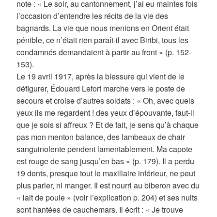
note : « Le soir, au cantonnement, j’ai eu maintes fois
l’occasion d’entendre les récits de la vie des
bagnards. La vie que nous menions en Orient était
pénible, ce n’était rien paraît-il avec Biribi, tous les
condamnés demandaient à partir au front » (p. 152-
153).
Le 19 avril 1917, après la blessure qui vient de le
défigurer, Édouard Lefort marche vers le poste de
secours et croise d’autres soldats : « Oh, avec quels
yeux ils me regardent ! des yeux d’épouvante, faut-il
que je sois si affreux ? Et de fait, je sens qu’à chaque
pas mon menton balance, des lambeaux de chair
sanguinolente pendent lamentablement. Ma capote
est rouge de sang jusqu’en bas » (p. 179). Il a perdu
19 dents, presque tout le maxillaire inférieur, ne peut
plus parler, ni manger. Il est nourri au biberon avec du
« lait de poule » (voir l’explication p. 204) et ses nuits
sont hantées de cauchemars. Il écrit : « Je trouve