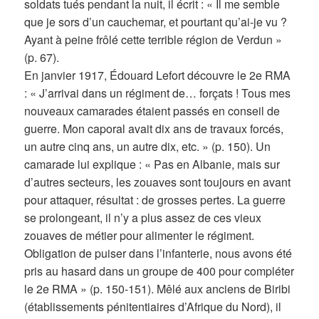
soldats tués pendant la nuit, il écrit : « Il me semble
que je sors d’un cauchemar, et pourtant qu’ai-je vu ?
Ayant à peine frôlé cette terrible région de Verdun »
(p. 67).
En janvier 1917, Édouard Lefort découvre le 2e RMA
: « J’arrivai dans un régiment de… forçats ! Tous mes
nouveaux camarades étaient passés en conseil de
guerre. Mon caporal avait dix ans de travaux forcés,
un autre cinq ans, un autre dix, etc. » (p. 150). Un
camarade lui explique : « Pas en Albanie, mais sur
d’autres secteurs, les zouaves sont toujours en avant
pour attaquer, résultat : de grosses pertes. La guerre
se prolongeant, il n’y a plus assez de ces vieux
zouaves de métier pour alimenter le régiment.
Obligation de puiser dans l’infanterie, nous avons été
pris au hasard dans un groupe de 400 pour compléter
le 2e RMA » (p. 150-151). Mêlé aux anciens de Biribi
(établissements pénitentiaires d’Afrique du Nord), il