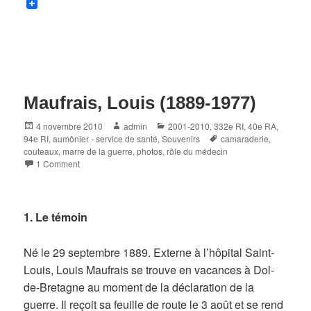
Maufrais, Louis (1889-1977)
Posted
Author
Categories
4 novembre 2010
admin
2001-2010
,
332e RI
,
40e RA
,
on
Tags
94e RI
,
aumônier - service de santé
,
Souvenirs
camaraderie
,
couteaux
,
marre de la guerre
,
photos
,
rôle du médecin
1 Comment
1. Le témoin
Né le 29 septembre 1889. Externe à l’hôpital Saint-
Louis, Louis Maufrais se trouve en vacances à Dol-
de-Bretagne au moment de la déclaration de la
guerre. Il reçoit sa feuille de route le 3 août et se rend