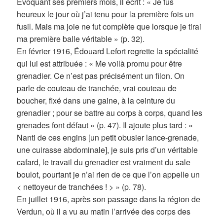
Évoquant ses premiers mois, il écrit : « Je fus
heureux le jour où j’ai tenu pour la première fois un
fusil. Mais ma joie ne fut complète que lorsque je tirai
ma première balle véritable » (p. 32).
En février 1916, Édouard Lefort regrette la spécialité
qui lui est attribuée : « Me voilà promu pour être
grenadier. Ce n’est pas précisément un filon. On
parle de couteau de tranchée, vrai couteau de
boucher, fixé dans une gaine, à la ceinture du
grenadier ; pour se battre au corps à corps, quand les
grenades font défaut » (p. 47). Il ajoute plus tard : «
Nanti de ces engins [un petit obusier lance-grenade,
une cuirasse abdominale], je suis pris d’un véritable
cafard, le travail du grenadier est vraiment du sale
boulot, pourtant je n’ai rien de ce que l’on appelle un
< nettoyeur de tranchées ! > » (p. 78).
En juillet 1916, après son passage dans la région de
Verdun, où il a vu au matin l’arrivée des corps des