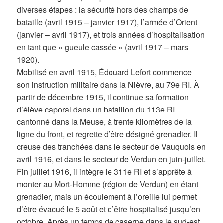
diverses étapes : la sécurité hors des champs de
bataille (avril 1915 – janvier 1917), l’armée d’Orient
(janvier – avril 1917), et trois années d’hospitalisation
en tant que « gueule cassée » (avril 1917 – mars
1920).
Mobilisé en avril 1915, Édouard Lefort commence
son instruction militaire dans la Nièvre, au 79e RI. À
partir de décembre 1915, il continue sa formation
d’élève caporal dans un bataillon du 113e RI
cantonné dans la Meuse, à trente kilomètres de la
ligne du front, et regrette d’être désigné grenadier. Il
creuse des tranchées dans le secteur de Vauquois en
avril 1916, et dans le secteur de Verdun en juin-juillet.
Fin juillet 1916, il intègre le 311e RI et s’apprête à
monter au Mort-Homme (région de Verdun) en étant
grenadier, mais un écoulement à l’oreille lui permet
d’être évacué le 5 août et d’être hospitalisé jusqu’en
octobre. Après un temps de caserne dans le sud-est