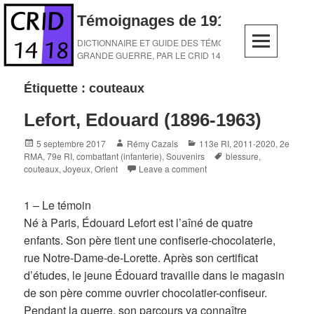
Skip
Témoignages de 1914-1918
to
content
DICTIONNAIRE ET GUIDE DES TÉMOINS DE LA
GRANDE GUERRE, PAR LE CRID 14-18
Étiquette :
couteaux
Lefort, Edouard (1896-1963)
Posted
Author
Categories
5 septembre 2017
Rémy Cazals
113e RI
,
2011-2020
,
2e
on
Tags
RMA
,
79e RI
,
combattant (infanterie)
,
Souvenirs
blessure
,
couteaux
,
Joyeux
,
Orient
Leave a comment
1 – Le témoin
Né à Paris, Édouard Lefort est l’aîné de quatre
enfants. Son père tient une confiserie-chocolaterie,
rue Notre-Dame-de-Lorette. Après son certificat
d’études, le jeune Édouard travaille dans le magasin
de son père comme ouvrier chocolatier-confiseur.
Pendant la guerre, son parcours va connaître