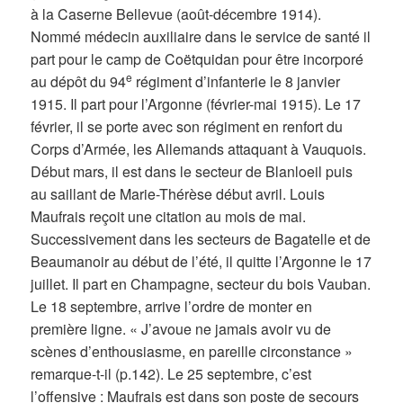
à la Caserne Bellevue (août-décembre 1914).
Nommé médecin auxiliaire dans le service de santé il
part pour le camp de Coëtquidan pour être incorporé
e
au dépôt du 94
régiment d’infanterie le 8 janvier
1915. Il part pour l’Argonne (février-mai 1915). Le 17
février, il se porte avec son régiment en renfort du
Corps d’Armée, les Allemands attaquant à Vauquois.
Début mars, il est dans le secteur de Blanloeil puis
au saillant de Marie-Thérèse début avril. Louis
Maufrais reçoit une citation au mois de mai.
Successivement dans les secteurs de Bagatelle et de
Beaumanoir au début de l’été, il quitte l’Argonne le 17
juillet. Il part en Champagne, secteur du bois Vauban.
Le 18 septembre, arrive l’ordre de monter en
première ligne. « J’avoue ne jamais avoir vu de
scènes d’enthousiasme, en pareille circonstance »
remarque-t-il (p.142). Le 25 septembre, c’est
l’offensive : Maufrais est dans son poste de secours