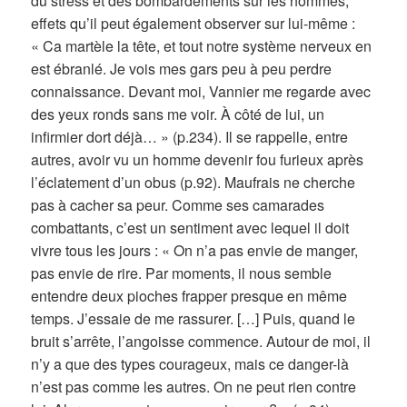
du stress et des bombardements sur les hommes,
effets qu’il peut également observer sur lui-même :
« Ca martèle la tête, et tout notre système nerveux en
est ébranlé. Je vois mes gars peu à peu perdre
connaissance. Devant moi, Vannier me regarde avec
des yeux ronds sans me voir. À côté de lui, un
infirmier dort déjà… » (p.234). Il se rappelle, entre
autres, avoir vu un homme devenir fou furieux après
l’éclatement d’un obus (p.92). Maufrais ne cherche
pas à cacher sa peur. Comme ses camarades
combattants, c’est un sentiment avec lequel il doit
vivre tous les jours : « On n’a pas envie de manger,
pas envie de rire. Par moments, il nous semble
entendre deux pioches frapper presque en même
temps. J’essaie de me rassurer. […] Puis, quand le
bruit s’arrête, l’angoisse commence. Autour de moi, il
n’y a que des types courageux, mais ce danger-là
n’est pas comme les autres. On ne peut rien contre