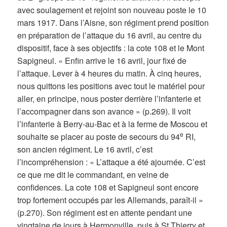
avec soulagement et rejoint son nouveau poste le 10
mars 1917. Dans l’Aisne, son régiment prend position
en préparation de l’attaque du 16 avril, au centre du
dispositif, face à ses objectifs : la cote 108 et le Mont
Sapigneul. « Enfin arrive le 16 avril, jour fixé de
l’attaque. Lever à 4 heures du matin. À cinq heures,
nous quittons les positions avec tout le matériel pour
aller, en principe, nous poster derrière l’infanterie et
l’accompagner dans son avance » (p.269). Il voit
l’infanterie à Berry-au-Bac et à la ferme de Moscou et
e
souhaite se placer au poste de secours du 94
RI,
son ancien régiment. Le 16 avril, c’est
l’incompréhension : « L’attaque a été ajournée. C’est
ce que me dit le commandant, en veine de
confidences. La cote 108 et Sapigneul sont encore
trop fortement occupés par les Allemands, paraît-il »
(p.270). Son régiment est en attente pendant une
vingtaine de jours à Hermonville, puis à St Thierry et