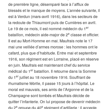
de première ligne, désemparé face à l’afflux de
blessés et le manque de moyens. L’année suivante, il
est à Verdun (mars-avril 1916), dans les secteurs de
la redoute de Thiaumont puis de Cumières en avril.
er
Le 19 de ce mois, il est nommé médecin du 1
e
bataillon, médecin aide-major de 2
classe et officier.
Il est au Mort-Homme en mai. Maufrais note le 17
mai une veillée d’armes morose : les hommes ont le
cafard, plus que d’habitude. Entre mai et septembre
1916, son régiment est en Lorraine, placé en réserve
en juin. Maufrais est maintenant chef du service
er
médical du 1
bataillon. Il retourne dans la Somme
er
du 1
juillet au 18 novembre 1916. Souffrant de
rhumatisme fébrile, il passe 15 jours à l’hôpital. Le
moral est mauvais, ses amis de l’Argonne et de la
Champagne sont tombés et Maufrais décide de
quitter l’infanterie. On lui propose de devenir médecin
e
e
du 2
groupe du 40
régiment d’artillerie : il accepte