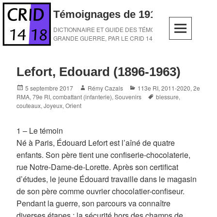
Skip
Témoignages de 1914-1918
to
content
DICTIONNAIRE ET GUIDE DES TÉMOINS DE LA
GRANDE GUERRE, PAR LE CRID 14-18
Lefort, Edouard (1896-1963)
Posted
Author
Categories
5 septembre 2017
Rémy Cazals
113e RI
,
2011-2020
,
2e
on
Tags
RMA
,
79e RI
,
combattant (infanterie)
,
Souvenirs
blessure
,
couteaux
,
Joyeux
,
Orient
1 – Le témoin
Né à Paris, Édouard Lefort est l’aîné de quatre
enfants. Son père tient une confiserie-chocolaterie,
rue Notre-Dame-de-Lorette. Après son certificat
d’études, le jeune Édouard travaille dans le magasin
de son père comme ouvrier chocolatier-confiseur.
Pendant la guerre, son parcours va connaître
diverses étapes : la sécurité hors des champs de