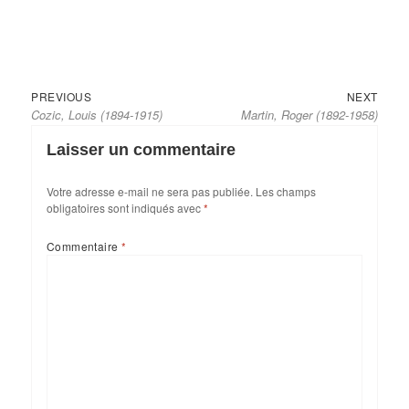
Previous
Next
Navigation
PREVIOUS
NEXT
Cozic, Louis (1894-1915)
Martin, Roger (1892-1958)
post:
post:
de
l’article
Laisser un commentaire
Votre adresse e-mail ne sera pas publiée.
Les champs
obligatoires sont indiqués avec
*
Commentaire
*