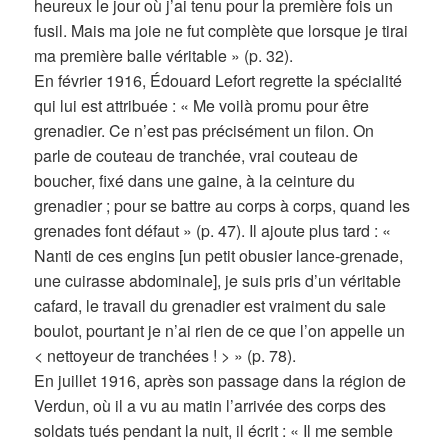
heureux le jour où j’ai tenu pour la première fois un
fusil. Mais ma joie ne fut complète que lorsque je tirai
ma première balle véritable » (p. 32).
En février 1916, Édouard Lefort regrette la spécialité
qui lui est attribuée : « Me voilà promu pour être
grenadier. Ce n’est pas précisément un filon. On
parle de couteau de tranchée, vrai couteau de
boucher, fixé dans une gaine, à la ceinture du
grenadier ; pour se battre au corps à corps, quand les
grenades font défaut » (p. 47). Il ajoute plus tard : «
Nanti de ces engins [un petit obusier lance-grenade,
une cuirasse abdominale], je suis pris d’un véritable
cafard, le travail du grenadier est vraiment du sale
boulot, pourtant je n’ai rien de ce que l’on appelle un
< nettoyeur de tranchées ! > » (p. 78).
En juillet 1916, après son passage dans la région de
Verdun, où il a vu au matin l’arrivée des corps des
soldats tués pendant la nuit, il écrit : « Il me semble