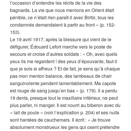
l’occasion d’entendre les récits de la vie des
bagnards. La vie que nous menions en Orient était
pénible, ce n’était rien paraît-il avec Biribi, tous les
condamnés demandaient à partir au front » (p. 152-
153).
Le 19 avril 1917, après la blessure qui vient de le
défigurer, Édouard Lefort marche vers le poste de
secours et croise d’autres soldats : « Oh, avec quels
yeux ils me regardent ! des yeux d’épouvante, faut-il
que je sois si affreux ? Et de fait, je sens qu’à chaque
pas mon menton balance, des lambeaux de chair
sanguinolente pendent lamentablement. Ma capote
est rouge de sang jusqu’en bas » (p. 179). Il a perdu
19 dents, presque tout le maxillaire inférieur, ne peut
plus parler, ni manger. Il est nourri au biberon avec du
« lait de poule » (voir l’explication p. 204) et ses nuits
sont hantées de cauchemars. Il écrit : « Je trouve
absolument monstrueux les gens qui osent prétendre