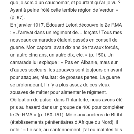
que je sors d’un cauchemar, et pourtant qu’ai-je vu ?
Ayant à peine frôlé cette terrible région de Verdun »
(p. 67).
En janvier 1917, Édouard Lefort découvre le 2e RMA
: « J’arrivai dans un régiment de… forçats ! Tous mes
nouveaux camarades étaient passés en conseil de
guerre. Mon caporal avait dix ans de travaux forcés,
un autre cinq ans, un autre dix, etc. » (p. 150). Un
camarade lui explique : « Pas en Albanie, mais sur
d’autres secteurs, les zouaves sont toujours en avant
pour attaquer, résultat : de grosses pertes. La guerre
se prolongeant, il n’y a plus assez de ces vieux
zouaves de métier pour alimenter le régiment.
Obligation de puiser dans l’infanterie, nous avons été
pris au hasard dans un groupe de 400 pour compléter
le 2e RMA » (p. 150-151). Mêlé aux anciens de Biribi
(établissements pénitentiaires d’Afrique du Nord), il
note : « Le soir, au cantonnement, j’ai eu maintes fois