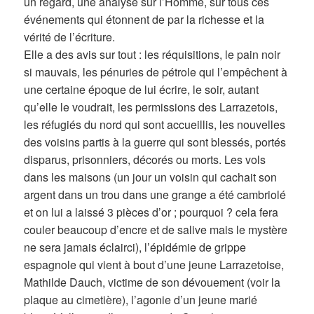
un regard, une analyse sur l’Homme, sur tous ces
événements qui étonnent de par la richesse et la
vérité de l’écriture.
Elle a des avis sur tout : les réquisitions, le pain noir
si mauvais, les pénuries de pétrole qui l’empêchent à
une certaine époque de lui écrire, le soir, autant
qu’elle le voudrait, les permissions des Larrazetois,
les réfugiés du nord qui sont accueillis, les nouvelles
des voisins partis à la guerre qui sont blessés, portés
disparus, prisonniers, décorés ou morts. Les vols
dans les maisons (un jour un voisin qui cachait son
argent dans un trou dans une grange a été cambriolé
et on lui a laissé 3 pièces d’or ; pourquoi ? cela fera
couler beaucoup d’encre et de salive mais le mystère
ne sera jamais éclairci), l’épidémie de grippe
espagnole qui vient à bout d’une jeune Larrazetoise,
Mathilde Dauch, victime de son dévouement (voir la
plaque au cimetière), l’agonie d’un jeune marié