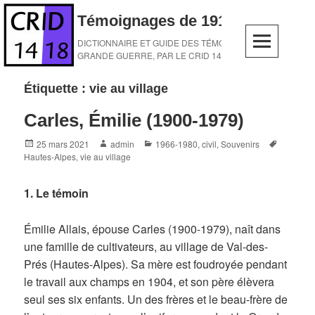
Skip
Témoignages de 1914-1918
to
content
DICTIONNAIRE ET GUIDE DES TÉMOINS DE LA
GRANDE GUERRE, PAR LE CRID 14-18
Étiquette :
vie au village
Carles, Émilie (1900-1979)
Posted
Author
Categories
Tags
25 mars 2021
admin
1966-1980
,
civil
,
Souvenirs
on
Hautes-Alpes
,
vie au village
1. Le témoin
Émilie Allais, épouse Carles (1900-1979), naît dans
une famille de cultivateurs, au village de Val-des-
Prés (Hautes-Alpes). Sa mère est foudroyée pendant
le travail aux champs en 1904, et son père élèvera
seul ses six enfants. Un des frères et le beau-frère de