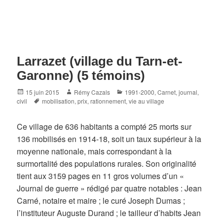
Larrazet (village du Tarn-et-
Garonne) (5 témoins)
Posted
Author
Categories
15 juin 2015
Rémy Cazals
1991-2000
,
Carnet, journal
,
on
Tags
civil
mobilisation
,
prix
,
rationnement
,
vie au village
Ce village de 636 habitants a compté 25 morts sur
136 mobilisés en 1914-18, soit un taux supérieur à la
moyenne nationale, mais correspondant à la
surmortalité des populations rurales. Son originalité
tient aux 3159 pages en 11 gros volumes d’un «
Journal de guerre » rédigé par quatre notables : Jean
Carné, notaire et maire ; le curé Joseph Dumas ;
l’instituteur Auguste Durand ; le tailleur d’habits Jean