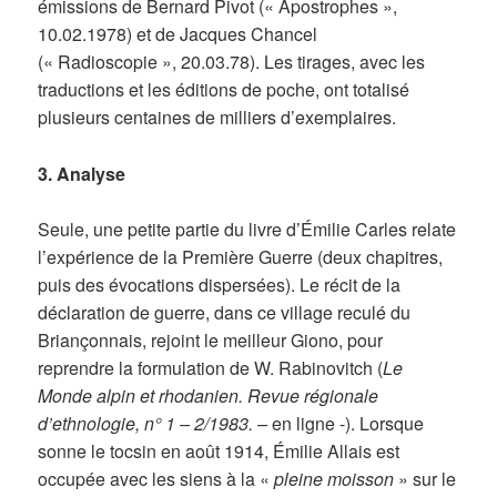
émissions de Bernard Pivot (« Apostrophes »,
10.02.1978) et de Jacques Chancel
(« Radioscopie », 20.03.78). Les tirages, avec les
traductions et les éditions de poche, ont totalisé
plusieurs centaines de milliers d’exemplaires.
3. Analyse
Seule, une petite partie du livre d’Émilie Carles relate
l’expérience de la Première Guerre (deux chapitres,
puis des évocations dispersées). Le récit de la
déclaration de guerre, dans ce village reculé du
Briançonnais, rejoint le meilleur Giono, pour
reprendre la formulation de W. Rabinovitch (
Le
Monde alpin et rhodanien. Revue régionale
d’ethnologie, n° 1 – 2/1983. –
en ligne -). Lorsque
sonne le tocsin en août 1914, Émilie Allais est
occupée avec les siens à la «
pleine moisson
» sur le