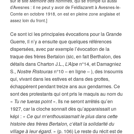
sur le site
Mémoire des hommes
, qui se trompe lui aussi
d’Avesnes : il ne peut y avoir de Feldlazarett à Avesnes-le-
Comte en octobre 1918, on est en pleine zone anglaise et
assez loin du front.]
Ce sont ici les principales évocations pour la Grande
Guerre, il n’y a ensuite que quelques références
dispersées, avec par exemple l’évocation de la
traque des frères Bertalon (sic, en fait Berthalon, des
détails dans Charton J.L.,
L’Alpe
n°14, et Damagniez
S.,
Nostre Ristouras
n°10 – en ligne – ), des insoumis
qui, vivant dans les estives et dans des grottes,
échappèrent pendant treize ans aux gendarmes. Ce
sont des protestants qui ont pris le maquis au nom du
«
Tu ne tueras point
». Ils ne seront arrêtés qu’en
1927, car la cloche sonnait dès qu’apparaissait un
képi :
« Ce qui m’enthousiasmait le plus dans cette
histoire des frères Bertalon, c’était la solidarité du
village à leur égard.
» (p. 106) Le reste du récit est de