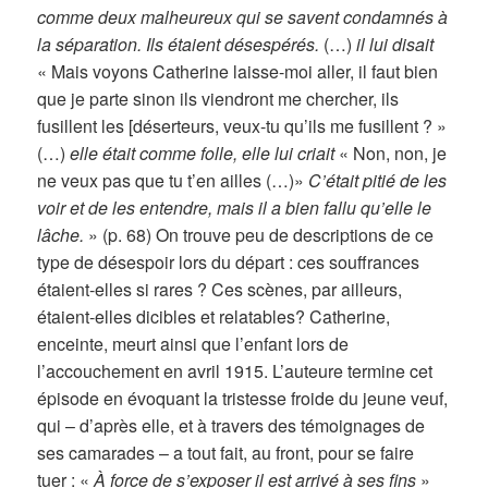
comme deux malheureux qui se savent condamnés à
la séparation. Ils étaient désespérés.
(…)
il lui disait
« Mais voyons Catherine laisse-moi aller, il faut bien
que je parte sinon ils viendront me chercher, ils
fusillent les [déserteurs, veux-tu qu’ils me fusillent ? »
(…)
elle était comme folle, elle lui criait
« Non, non, je
ne veux pas que tu t’en ailles (…)»
C’était pitié de les
voir et de les entendre, mais il a bien fallu qu’elle le
lâche.
» (p. 68) On trouve peu de descriptions de ce
type de désespoir lors du départ : ces souffrances
étaient-elles si rares ? Ces scènes, par ailleurs,
étaient-elles dicibles et relatables? Catherine,
enceinte, meurt ainsi que l’enfant lors de
l’accouchement en avril 1915. L’auteure termine cet
épisode en évoquant la tristesse froide du jeune veuf,
qui – d’après elle, et à travers des témoignages de
ses camarades – a tout fait, au front, pour se faire
tuer : «
À force de s’exposer il est arrivé à ses fins
»