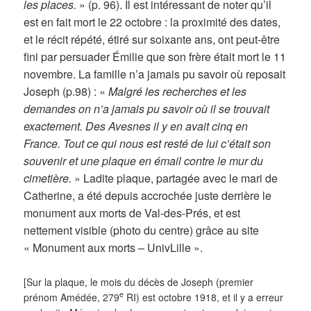
les places.
» (p. 96). Il est intéressant de noter qu’il
est en fait mort le 22 octobre : la proximité des dates,
et le récit répété, étiré sur soixante ans, ont peut-être
fini par persuader Émilie que son frère était mort le 11
novembre. La famille n’a jamais pu savoir où reposait
Joseph (p.98) : «
Malgré les recherches et les
demandes on n’a jamais pu savoir où il se trouvait
exactement. Des Avesnes il y en avait cinq en
France. Tout ce qui nous est resté de lui c’était son
souvenir et une plaque en émail contre le mur du
cimetière.
» Ladite plaque, partagée avec le mari de
Catherine, a été depuis accrochée juste derrière le
monument aux morts de Val-des-Prés, et est
nettement visible (photo du centre) grâce au site
« Monument aux morts – UnivLille ».
[Sur la plaque, le mois du décès de Joseph (premier
e
prénom Amédée, 279
RI) est octobre 1918, et il y a erreur