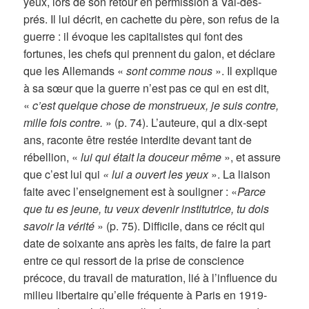
yeux, lors de son retour en permission à Val-des-
prés. Il lui décrit, en cachette du père, son refus de la
guerre : il évoque les capitalistes qui font des
fortunes, les chefs qui prennent du galon, et déclare
que les Allemands «
sont comme nous
». Il explique
à sa sœur que la guerre n’est pas ce qui en est dit,
«
c’est quelque chose de monstrueux, je suis contre,
mille fois contre.
» (p. 74). L’auteure, qui a dix-sept
ans, raconte être restée interdite devant tant de
rébellion, «
lui qui était la douceur même
», et assure
que c’est lui qui
« lui a ouvert les yeux
». La liaison
faite avec l’enseignement est à souligner : «
Parce
que tu es jeune, tu veux devenir institutrice, tu dois
savoir la vérité
» (p. 75). Difficile, dans ce récit qui
date de soixante ans après les faits, de faire la part
entre ce qui ressort de la prise de conscience
précoce, du travail de maturation, lié à l’influence du
milieu libertaire qu’elle fréquente à Paris en 1919-