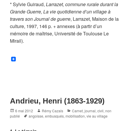
* Sylvie Guiraud,
Larrazet, commune rurale durant la
Grande Guerre, La vie quotidienne d’un village à
travers son Journal de guerre
, Larrazet, Maison de la
culture, 1997, 146 p. + annexes (à partir d’un
mémoire de maîtrise, Université de Toulouse Le
Mirail).
Andrieu, Henri (1863-1929)
Posted
Author
Categories
6 mai 2012
Rémy Cazals
Carnet, journal
,
civil
,
non
on
Tags
publié
angoisse
,
embusqués
,
mobilisation
,
vie au village