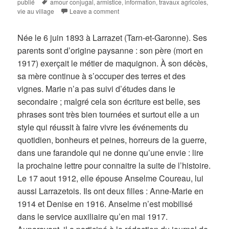
on
Tags
publié
amour conjugal
,
armistice
,
information
,
travaux agricoles
,
vie au village
Leave a comment
Née le 6 juin 1893 à Larrazet (Tarn-et-Garonne). Ses
parents sont d’origine paysanne : son père (mort en
1917) exerçait le métier de maquignon. À son décès,
sa mère continue à s’occuper des terres et des
vignes. Marie n’a pas suivi d’études dans le
secondaire ; malgré cela son écriture est belle, ses
phrases sont très bien tournées et surtout elle a un
style qui réussit à faire vivre les événements du
quotidien, bonheurs et peines, horreurs de la guerre,
dans une farandole qui ne donne qu’une envie : lire
la prochaine lettre pour connaitre la suite de l’histoire.
Le 17 aout 1912, elle épouse Anselme Coureau, lui
aussi Larrazetois. Ils ont deux filles : Anne-Marie en
1914 et Denise en 1916. Anselme n’est mobilisé
dans le service auxiliaire qu’en mai 1917.