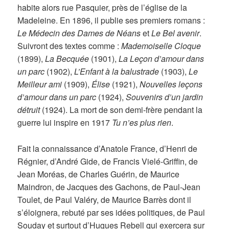
habite alors rue Pasquier, près de l’église de la
Madeleine. En 1896, il publie ses premiers romans :
Le Médecin des Dames de Néans
et
Le Bel avenir
.
Suivront des textes comme :
Mademoiselle Cloque
(1899),
La Becquée
(1901),
La Leçon d’amour dans
un parc
(1902),
L’Enfant à la balustrade
(1903),
Le
Meilleur ami
(1909),
Élise
(1921),
Nouvelles leçons
d’amour dans un parc
(1924),
Souvenirs d’un jardin
détruit
(1924). La mort de son demi-frère pendant la
guerre lui inspire en 1917
Tu n’es plus rien
.
Fait la connaissance d’Anatole France, d’Henri de
Régnier, d’André Gide, de Francis Vielé-Griffin, de
Jean Moréas, de Charles Guérin, de Maurice
Maindron, de Jacques des Gachons, de Paul-Jean
Toulet, de Paul Valéry, de Maurice Barrès dont il
s’éloignera, rebuté par ses idées politiques, de Paul
Souday et surtout d’Hugues Rebell qui exercera sur