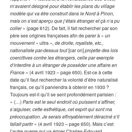
m’avaient désigné pour établir les plans du village
modèle qui va être construit dans le Nord à Pinon,
mais on s’est aperçu que j’étais étranger et çà n’a pu
coller
» (page 612). De fait, il fait rechercher par son
père ses origines françaises afin de parer à «
un
mouvement «
ultra
», de droite, royaliste, etc.,
nationaliste par-dessus tout
[car on]
projette des lois
coercitives contre les étrangers, celle par exemple
d’interdire à un étranger de posséder une affaire en
Fran
ce » (4 avril 1923 – page 650). Est-ce à cette
date qu’il faut rechercher la volonté d’être naturalisé
français, ce qu’il parviendra à obtenir en 1930 ?
Toujours est-il qu’il se sent profondément parisien :
« (…)
Paris est le seul endroit où puissent s’affiner,
s’aiguiser, cette esthétique, cet esprit qui sont ma
préoccupation. Je serais effroyablement déraciné s’il
fallait partir
» (4 avril 1923 – page 650). Mais c’est
l’autre guerre qui va ériger Charles-Edouard