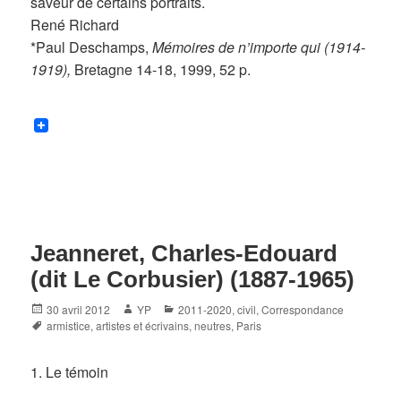
saveur de certains portraits.
René Richard
*Paul Deschamps,
Mémoires de n’importe qui (1914-
1919),
Bretagne 14-18, 1999, 52 p.
Jeanneret, Charles-Edouard
(dit Le Corbusier) (1887-1965)
Posted
Author
Categories
30 avril 2012
YP
2011-2020
,
civil
,
Correspondance
on
Tags
armistice
,
artistes et écrivains
,
neutres
,
Paris
1. Le témoin