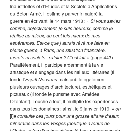
Industrielles et d’Etudes et la Société d’Applications
du Béton Armé. Il estime y parvenir malgré la
guerre en écrivant, le 14 mars 1918 : «
Si vous saviez
comme, objectivement, je suis heureux, comme je
réalise au mieux, au cent fois mieux de mes
espérances. Est-ce que j’aurais rêvé me faire en
pleine guerre, à Paris, une situation financière,
morale et sociale ; exister ? C’est fait
» (page 443).
Parallèlement, il participe ardemment à la vie
artistique et s’engage dans les milieux littéraires (il
fonde l’
Esprit Nouveau
mais publie également
plusieurs ouvrages d’architecture), esthétiques et
picturaux (il fonde le purisme avec Amédée
Ozenfant). Touche à tout, il multiplie les expériences
dans tous les domaines : ainsi, le 9 janvier 1919, «
on
[l]
e consulte ces jours pour une grosse affaire d’eaux
minérales dans les Vosges (boutique avenue de
l’Opéra, usine d’embouteillage là-bas, programme de