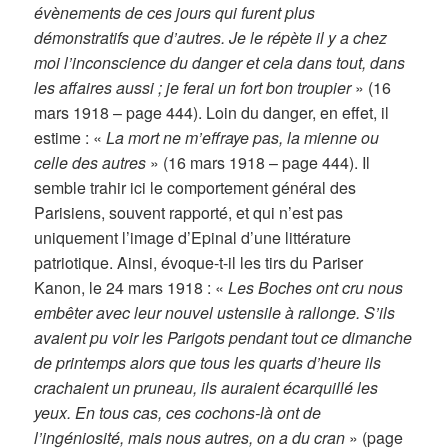
évènements de ces jours qui furent plus
démonstratifs que d’autres. Je le répète il y a chez
moi l’inconscience du danger et cela dans tout, dans
les affaires aussi ; je ferai un fort bon troupier
» (16
mars 1918 – page 444). Loin du danger, en effet, il
estime : «
La mort ne m’effraye pas, la mienne ou
celle des autres
» (16 mars 1918 – page 444). Il
semble trahir ici le comportement général des
Parisiens, souvent rapporté, et qui n’est pas
uniquement l’image d’Epinal d’une littérature
patriotique. Ainsi, évoque-t-il les tirs du Pariser
Kanon, le 24 mars 1918 : «
Les Boches ont cru nous
embêter avec leur nouvel ustensile à rallonge. S’ils
avaient pu voir les Parigots pendant tout ce dimanche
de printemps alors que tous les quarts d’heure ils
crachaient un pruneau, ils auraient écarquillé les
yeux. En tous cas, ces cochons-là ont de
l’ingéniosité, mais nous autres, on a du cran
» (page