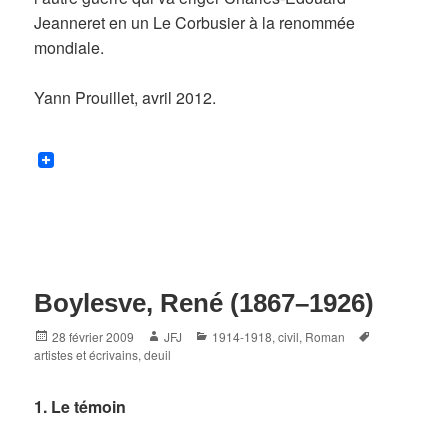
Jeanneret en un Le Corbusier à la renommée
mondiale.
Yann Prouillet, avril 2012.
Boylesve, René (1867–1926)
Posted
Author
Categories
Tags
28 février 2009
JFJ
1914-1918
,
civil
,
Roman
on
artistes et écrivains
,
deuil
1. Le témoin