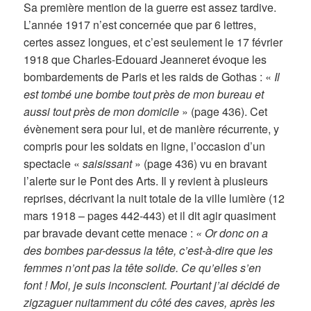
Sa première mention de la guerre est assez tardive.
L’année 1917 n’est concernée que par 6 lettres,
certes assez longues, et c’est seulement le 17 février
1918 que Charles-Edouard Jeanneret évoque les
bombardements de Paris et les raids de Gothas : «
Il
est tombé une bombe tout près de mon bureau et
aussi tout près de mon domicile
» (page 436). Cet
évènement sera pour lui, et de manière récurrente, y
compris pour les soldats en ligne, l’occasion d’un
spectacle «
saisissant
» (page 436) vu en bravant
l’alerte sur le Pont des Arts. Il y revient à plusieurs
reprises, décrivant la nuit totale de la ville lumière (12
mars 1918 – pages 442-443) et il dit agir quasiment
par bravade devant cette menace :
« Or donc on a
des bombes par-dessus la tête, c’est-à-dire que les
femmes n’ont pas la tête solide. Ce qu’elles s’en
font ! Moi, je suis inconscient. Pourtant j’ai décidé de
zigzaguer nuitamment du côté des caves, après les