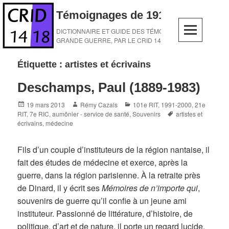
Skip
Témoignages de 1914-1918
to
content
DICTIONNAIRE ET GUIDE DES TÉMOINS DE LA
GRANDE GUERRE, PAR LE CRID 14-18
Étiquette :
artistes et écrivains
Deschamps, Paul (1889-1983)
Posted
Author
Categories
19 mars 2013
Rémy Cazals
101e RIT
,
1991-2000
,
21e
on
Tags
RIT
,
7e RIC
,
aumônier - service de santé
,
Souvenirs
artistes et
écrivains
,
médecine
Fils d’un couple d’instituteurs de la région nantaise, il
fait des études de médecine et exerce, après la
guerre, dans la région parisienne. À la retraite près
de Dinard, il y écrit ses
Mémoires de n’importe qui
,
souvenirs de guerre qu’il confie à un jeune ami
instituteur. Passionné de littérature, d’histoire, de
politique, d’art et de nature, il porte un regard lucide,