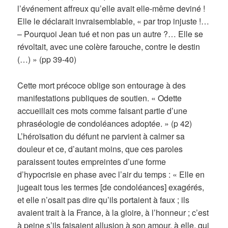
l’événement affreux qu’elle avait elle-même deviné !
Elle le déclarait invraisemblable, « par trop injuste !…
– Pourquoi Jean tué et non pas un autre ?… Elle se
révoltait, avec une colère farouche, contre le destin
(…) » (pp 39-40)
Cette mort précoce oblige son entourage à des
manifestations publiques de soutien. « Odette
accueillait ces mots comme faisant partie d’une
phraséologie de condoléances adoptée. » (p 42)
L’héroïsation du défunt ne parvient à calmer sa
douleur et ce, d’autant moins, que ces paroles
paraissent toutes empreintes d’une forme
d’hypocrisie en phase avec l’air du temps : « Elle en
jugeait tous les termes [de condoléances] exagérés,
et elle n’osait pas dire qu’ils portaient à faux ; ils
avaient trait à la France, à la gloire, à l’honneur ; c’est
à peine s’ils faisaient allusion à son amour, à elle, qui