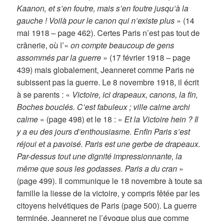
Kaanon, et s’en foutre, mais s’en foutre jusqu’à la
gauche ! Voilà pour le canon qui n’existe plus
» (14
mai 1918 – page 462). Certes Paris n’est pas tout de
crânerie, où l’«
on compte beaucoup de gens
assommés par la guerre
» (17 février 1918 – page
439) mais globalement, Jeanneret comme Paris ne
subissent pas la guerre. Le 8 novembre 1918, il écrit
à se parents : «
Victoire, ici drapeaux, canons, la fin,
Boches bouclés. C’est fabuleux ; ville calme archi
calme
» (page 498) et le 18 : «
Et la Victoire hein ? Il
y a eu des jours d’enthousiasme. Enfin Paris s’est
réjoui et a pavoisé. Paris est une gerbe de drapeaux.
Par-dessus tout une dignité impressionnante, la
même que sous les godasses. Paris a du cran
»
(page 499). Il communique le 18 novembre à toute sa
famille la liesse de la victoire, y compris fêtée par les
citoyens helvétiques de Paris (page 500). La guerre
terminée, Jeanneret ne l’évoque plus que comme