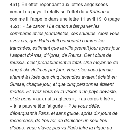
451). En effet, répondant aux lettres angoissées
venant du pays, il relativise l’effet du «
Kâânon
»
comme il l’appelle dans une lettre 11 avril 1918 (page
452) : «
Le canon ! Le canon a fait parler les
commères et les journalistes, ces salauds. Alors vous
avez cru, que Paris était bombardé comme les
tranchées, estimant que la ville prenait jour après jour
l’aspect d’Arras, d’Ypres, de Reims. Cent obus de
réussis, c’est probablement le total. Une moyenne de
cinq à six victimes par jour. Vous êtes-vous jamais
alarmé à l’idée que cinq incendies avaient éclaté en
Suisse, chaque jour, et que cinq personnes étaient
mortes. Et avez-vous eu la vision d’un pays dévasté,
et de gens
« aux nuits agitées », « au corps brisé »,
« à la pauvre tête fatiguée »
? Je vous défie,
débarquant à Paris, et sans guide, après dix jours de
recherches, de trouver, de dénicher un seul trou
d’obus. Vous n’avez pas vu Paris faire la nique au