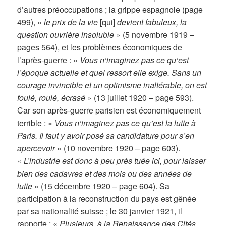
d’autres préoccupations ; la grippe espagnole (page
499), «
le prix de la vie
[qui]
devient fabuleux, la
question ouvrière insoluble
» (5 novembre 1919 –
pages 564), et les problèmes économiques de
l’après-guerre : «
Vous n’imaginez pas ce qu’est
l’époque actuelle et quel ressort elle exige. Sans un
courage invincible et un optimisme inaltérable, on est
foulé, roulé, écrasé
» (13 juillet 1920 – page 593).
Car son après-guerre parisien est économiquement
terrible : «
Vous n’imaginez pas ce qu’est la lutte à
Paris. Il faut y avoir posé sa candidature pour s’en
apercevoir
» (10 novembre 1920 – page 603).
«
L’industrie est donc à peu près tuée ici, pour laisser
bien des cadavres et des mois ou des années de
lutte
» (15 décembre 1920 – page 604). Sa
participation à la reconstruction du pays est gênée
par sa nationalité suisse ; le 30 janvier 1921, il
rapporte : «
Plusieurs, à la Renaissance des Cités,