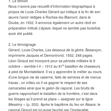
1. Le témoin
Nous n’avons pas recueilli d’information biographique à
propos de Louis-Charles Gérard qui indique à la fin de son
œuvre l’avoir rédigée à Roches-les-Blamont, dans le
Doubs, en 1932. Il annonce également un autre récit en
préparation intitulé
L’épave
, lequel ne semble pas toutefois
avoir été publié.
2. Le témoignage
Gérard, Louis-Charles,
Les dessous de la gloire
, Besançon,
imprimerie Jacques et Demontrond, 1932, 248 pages.
Léon Giraud est incorporé pour sa période militaire le 9
e
octobre – semble-t-il – 1912 au 81
bataillon de chasseurs
à pied de Montabélard. Il va y apprendre le métier au cours
d’une longue vie de caserne, faite de services et de menus
tracas ; un milieu où il va gagner le respect de ses
camarades ainsi que le galon de caporal. Les bruits de
guerre rapprochant le bataillon de la frontière, c’est dans
les Vosges qu’il prend sa place «
assignée sur la ligne
Messimy
» (p. 202). Après le baptême du feu en Alsace, le
caporal Giraud est lui-aussi fauché par l’implacable