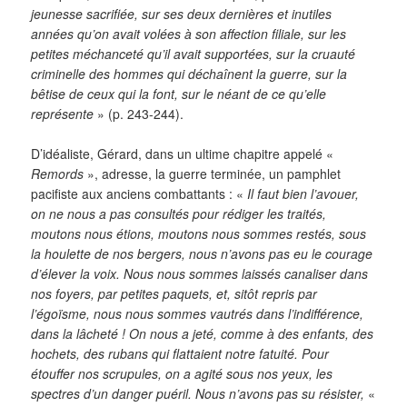
jeunesse sacrifiée, sur ses deux dernières et inutiles
années qu’on avait volées à son affection filiale, sur les
petites méchanceté qu’il avait supportées, sur la cruauté
criminelle des hommes qui déchaînent la guerre, sur la
bêtise de ceux qui la font, sur le néant de ce qu’elle
représente
» (p. 243-244).
D’idéaliste, Gérard, dans un ultime chapitre appelé «
Remords
», adresse, la guerre terminée, un pamphlet
pacifiste aux anciens combattants : «
Il faut bien l’avouer,
on ne nous a pas consultés pour rédiger les traités,
moutons nous étions, moutons nous sommes restés, sous
la houlette de nos bergers, nous n’avons pas eu le courage
d’élever la voix. Nous nous sommes laissés canaliser dans
nos foyers, par petites paquets, et, sitôt repris par
l’égoïsme, nous nous sommes vautrés dans l’indifférence,
dans la lâcheté ! On nous a jeté, comme à des enfants, des
hochets, des rubans qui flattaient notre fatuité. Pour
étouffer nos scrupules, on a agité sous nos yeux, les
spectres d’un danger puéril. Nous n’avons pas su résister,
«