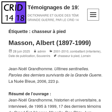
Skip
Témoignages de 1914-1918
to
content
DICTIONNAIRE ET GUIDE DES TÉMOINS DE LA
GRANDE GUERRE, PAR LE CRID 14-18
Étiquette :
chasseur à pied
Masson, Albert (1897-1999)
Posted
Author
Categories
28 juin 2025
admin
2001-2010
,
combattant (infanterie)
,
on
Tags
Date de publication
,
Souvenirs
chasseur à pied
,
Lorrain
Jean-Noël Grandhomme.
Ultimes sentinelles.
Paroles des derniers survivants de la Grande Guerre
.
La Nuée Bleue, 2006, 223 p.
Résumé de l’ouvrage :
Jean-Noël Grandhomme, historien et universitaire, a
interviewé, de 1995 à 1999, 17 des derniers témoins