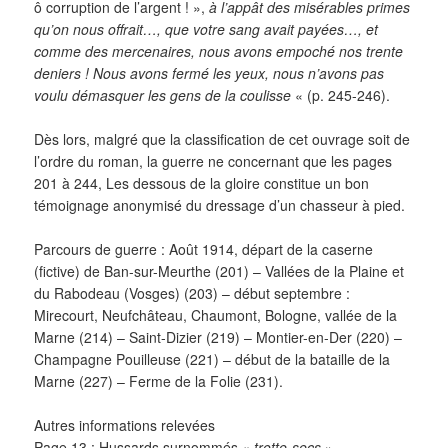
ô corruption de l’argent ! »,
à l’appât des misérables primes
qu’on nous offrait…, que votre sang avait payées…, et
comme des mercenaires, nous avons empoché nos trente
deniers ! Nous avons fermé les yeux, nous n’avons pas
voulu démasquer les gens de la coulisse
« (p. 245-246).
Dès lors, malgré que la classification de cet ouvrage soit de
l’ordre du roman, la guerre ne concernant que les pages
201 à 244, Les dessous de la gloire constitue un bon
témoignage anonymisé du dressage d’un chasseur à pied.
Parcours de guerre : Août 1914, départ de la caserne
(fictive) de Ban-sur-Meurthe (201) – Vallées de la Plaine et
du Rabodeau (Vosges) (203) – début septembre :
Mirecourt, Neufchâteau, Chaumont, Bologne, vallée de la
Marne (214) – Saint-Dizier (219) – Montier-en-Der (220) –
Champagne Pouilleuse (221) – début de la bataille de la
Marne (227) – Ferme de la Folie (231).
Autres informations relevées
Page 13 : Hussards surnommés «
trotte-secs
»