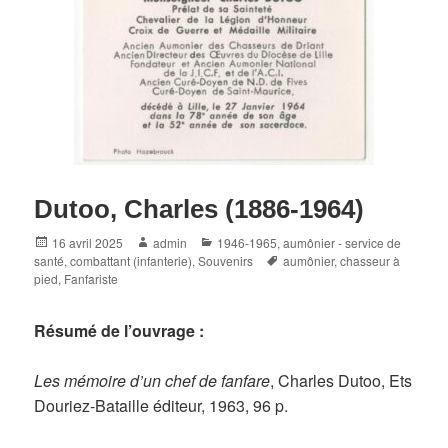
Dutoo, Charles (1886-1964)
Posted
Author
Categories
16 avril 2025
admin
1946-1965
,
aumônier - service de
on
Tags
santé
,
combattant (infanterie)
,
Souvenirs
aumônier
,
chasseur à
pied
,
Fanfariste
Résumé de l’ouvrage :
Les mémoire d’un chef de fanfare
, Charles Dutoo, Ets
Douriez-Bataille éditeur, 1963, 96 p.