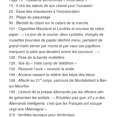
15 : Il cire les sabots de son cheval pour l’occasion
22 : Essai des chaussures à l’incorporation
23 : Pliage du paquetage
90 : Bienfait du chant sur le cafard de la marche
101 : Cigarettes Maryland et Londrès et courses de rallye-
paper : «
Le jour de la course, deux cyclistes, chargés de
musettes bourrées de papier déchiré menu, partaient de
grand matin semer par monts et par vaux ces papillons
marquant la piste que devaient suivre les coureurs
… ».
128 : Pose de la bande molletière
129 : Vue du «
triste camp de Valdahon
»
132 : Recevoir l’ours = recevoir la solde
166 : Anciens cassant la visière des képis des bleus
e
168 : Affecté au 21
corps, parcours de Montabélard à Ban-
sur-Meurthe
195 : Lecture de la presse allemande par les officiers afin
de galvaniser les soldats : «
N’oubliez pas que, s’il y a des
Allemands intelligents, c’est que les Français ont occupé
vingt ans l’Allemagne
»
215 : terribles taureaux pour territoriaux