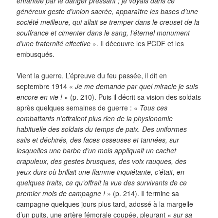
enfantée par le danger pressant ; je voyais dans ce
généreux geste d’union sacrée, apparaître les bases d’une
société meilleure, qui allait se tremper dans le creuset de la
souffrance et cimenter dans le sang, l’éternel monument
d’une fraternité effective
». Il découvre les PCDF et les
embusqués.
Vient la guerre. L’épreuve du feu passée, il dit en
septembre 1914 «
Je me demande par quel miracle je suis
encore en vie !
» (p. 210). Puis il décrit sa vision des soldats
après quelques semaines de guerre : «
Tous ces
combattants n’offraient plus rien de la physionomie
habituelle des soldats du temps de paix. Des uniformes
salis et déchirés, des faces osseuses et tannées, sur
lesquelles une barbe d’un mois appliquait un cachet
crapuleux, des gestes brusques, des voix rauques, des
yeux durs où brillait une flamme inquiétante, c’était, en
quelques traits, ce qu’offrait la vue des survivants de ce
premier mois de campagne !
» (p. 214). Il termine sa
campagne quelques jours plus tard, adossé à la margelle
d’un puits, une artère fémorale coupée, pleurant «
sur sa