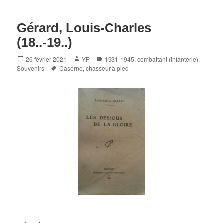
Gérard, Louis-Charles
(18..-19..)
Posted
Author
Categories
26 février 2021
YP
1931-1945
,
combattant (infanterie)
,
on
Tags
Souvenirs
Caserne
,
chasseur à pied