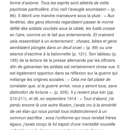
forme d’axiome. Tous les esprits sont atteints de cette
psychose particulière, d’où naît l’aveugle soumission
» (p.
86). Il décrit une marche-manœuvre sous la pluie : «
Aux
fenêtres, des gens étonnés regardaient passer le morne
défilé des soldats courbés sous la rafale, les fusils crosse
en l’aire, comme on le fait aux enterrements. Et vraiment
cela ressemblait à un enterrement : choses, bêtes et gens
semblaient plongés dans un deuil cruel
» (p. 89) ou une
séance d’escrime à la baïonnette (p. 121). Son tableau (p.
195) de la lecture de la presse allemande par les officiers
afin de galvaniser les soldats est certainement chose vue. Il
est également opportun dans sa réflexion sur la guerre qui
mélange les origines sociales : «
Cela me fait plaisir de
constater que, si la guerre arrive, nous y seront tous, sans
distinction de fortune
». (p. 205). Il y revient plus loin (pp.
210-211), et dit, en septembre 1914 : «
Tout d’abord, j’ai
perdu encore là une autre illusion, j’avais cru à la sincérité
de cet élan qui nous portait tous indistinctement à un
commun sacrifice ; sous l’uniforme qui nous rendait frères
égaux, j’avais conçu le fol espoir d’une mentalité nouvelle