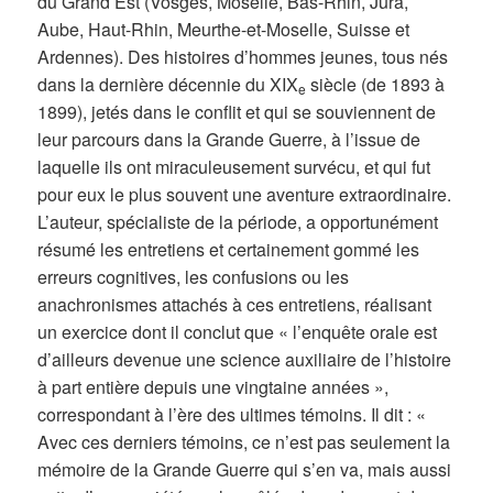
du Grand Est (Vosges, Moselle, Bas-Rhin, Jura,
Aube, Haut-Rhin, Meurthe-et-Moselle, Suisse et
Ardennes). Des histoires d’hommes jeunes, tous nés
dans la dernière décennie du XIX
siècle (de 1893 à
e
1899), jetés dans le conflit et qui se souviennent de
leur parcours dans la Grande Guerre, à l’issue de
laquelle ils ont miraculeusement survécu, et qui fut
pour eux le plus souvent une aventure extraordinaire.
L’auteur, spécialiste de la période, a opportunément
résumé les entretiens et certainement gommé les
erreurs cognitives, les confusions ou les
anachronismes attachés à ces entretiens, réalisant
un exercice dont il conclut que « l’enquête orale est
d’ailleurs devenue une science auxiliaire de l’histoire
à part entière depuis une vingtaine années »,
correspondant à l’ère des ultimes témoins. Il dit : «
Avec ces derniers témoins, ce n’est pas seulement la
mémoire de la Grande Guerre qui s’en va, mais aussi