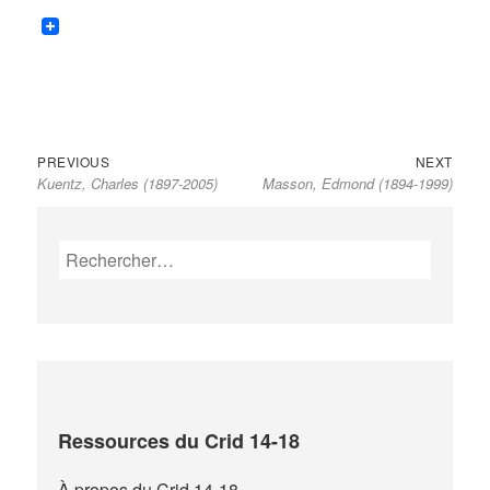
Previous
Next
Navigation
PREVIOUS
NEXT
Kuentz, Charles (1897-2005)
Masson, Edmond (1894-1999)
post:
post:
de
l’article
Rechercher :
Ressources du Crid 14-18
À propos du Crid 14-18