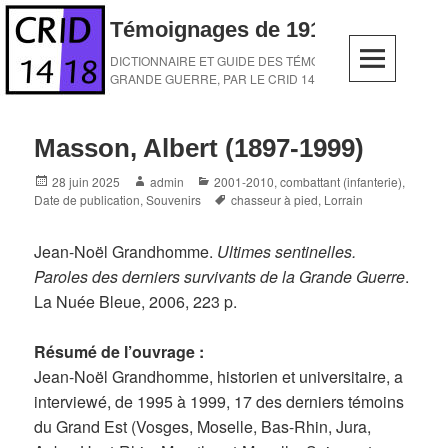
Skip
Témoignages de 1914-1918
to
content
DICTIONNAIRE ET GUIDE DES TÉMOINS DE LA
GRANDE GUERRE, PAR LE CRID 14-18
Masson, Albert (1897-1999)
Posted
Author
Categories
28 juin 2025
admin
2001-2010
,
combattant (infanterie)
,
on
Tags
Date de publication
,
Souvenirs
chasseur à pied
,
Lorrain
Jean-Noël Grandhomme.
Ultimes sentinelles.
Paroles des derniers survivants de la Grande Guerre
.
La Nuée Bleue, 2006, 223 p.
Résumé de l’ouvrage :
Jean-Noël Grandhomme, historien et universitaire, a
interviewé, de 1995 à 1999, 17 des derniers témoins
du Grand Est (Vosges, Moselle, Bas-Rhin, Jura,