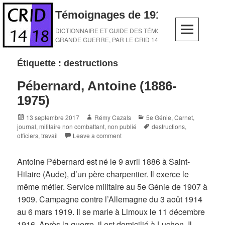
Skip
Témoignages de 1914-1918
to
content
DICTIONNAIRE ET GUIDE DES TÉMOINS DE LA
GRANDE GUERRE, PAR LE CRID 14-18
Étiquette :
destructions
Pébernard, Antoine (1886-
1975)
Posted
Author
Categories
13 septembre 2017
Rémy Cazals
5e Génie
,
Carnet,
on
Tags
journal
,
militaire non combattant
,
non publié
destructions
,
officiers
,
travail
Leave a comment
Antoine Pébernard est né le 9 avril 1886 à Saint-
Hilaire (Aude), d’un père charpentier. Il exerce le
même métier. Service militaire au 5e Génie de 1907 à
1909. Campagne contre l’Allemagne du 3 août 1914
au 6 mars 1919. Il se marie à Limoux le 11 décembre
1916. Après la guerre, il est domicilié à Luchon. Il