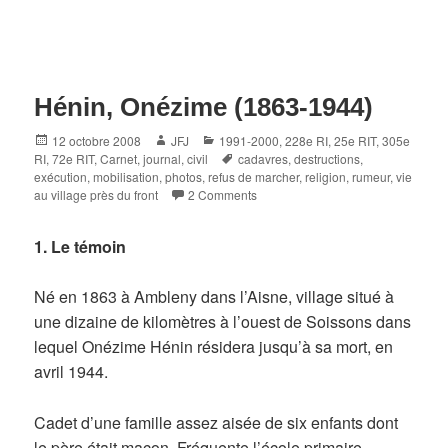
Hénin, Onézime (1863-1944)
Posted
Author
Categories
12 octobre 2008
JFJ
1991-2000
,
228e RI
,
25e RIT
,
305e
on
Tags
RI
,
72e RIT
,
Carnet, journal
,
civil
cadavres
,
destructions
,
exécution
,
mobilisation
,
photos
,
refus de marcher
,
religion
,
rumeur
,
vie
au village près du front
2 Comments
1. Le témoin
Né en 1863 à Ambleny dans l’Aisne, village situé à
une dizaine de kilomètres à l’ouest de Soissons dans
lequel Onézime Hénin résidera jusqu’à sa mort, en
avril 1944.
Cadet d’une famille assez aisée de six enfants dont
le père était maçon. Fréquente l’école primaire