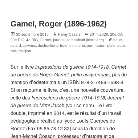
Gamel, Roger (1896-1962)
Posted
Author
Categories
30 septembre 2015
Rémy Cazals
2011-2020
,
20e CA
,
on
Tags
23e RIC
,
4e RIC
,
Carnet, journal
,
combattant (infanterie)
boue
,
cafard
,
corvées
,
destructions
,
froid
,
mutinerie
,
permission
,
pluie
,
poux
,
rats
,
religion
Sur le livre
Impressions de guerre 1914-1918, Carnet
de guerre de Roger Gamel, poilu aveyronnais
, pas de
mention d’éditeur mais un ISBN 978-2-7466-7598-8.
Si on retourne le livre, c’est une nouvelle couverture,
celle des
Impressions de guerre 1914-1918, Journal
de guerre de Mimi Jacob
(voir ce nom). Le livre
double, imprimé en 2014, est le résultat d’un travail
pédagogique réalisé au lycée Louis Querbes de
Rodez (Fax 05 65 78 12 32) sous la direction de
Jean-Michel Cosson, professeur d’histoire et de