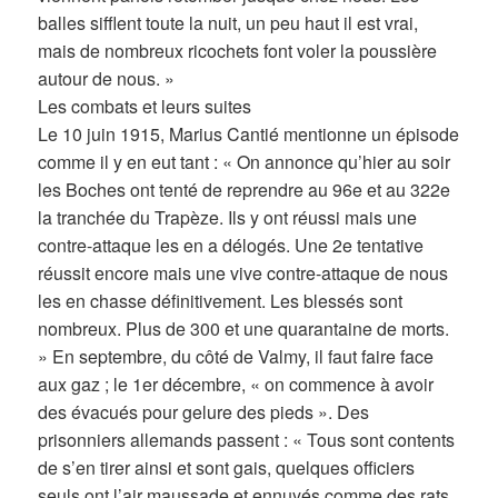
balles sifflent toute la nuit, un peu haut il est vrai,
mais de nombreux ricochets font voler la poussière
autour de nous. »
Les combats et leurs suites
Le 10 juin 1915, Marius Cantié mentionne un épisode
comme il y en eut tant : « On annonce qu’hier au soir
les Boches ont tenté de reprendre au 96e et au 322e
la tranchée du Trapèze. Ils y ont réussi mais une
contre-attaque les en a délogés. Une 2e tentative
réussit encore mais une vive contre-attaque de nous
les en chasse définitivement. Les blessés sont
nombreux. Plus de 300 et une quarantaine de morts.
» En septembre, du côté de Valmy, il faut faire face
aux gaz ; le 1er décembre, « on commence à avoir
des évacués pour gelure des pieds ». Des
prisonniers allemands passent : « Tous sont contents
de s’en tirer ainsi et sont gais, quelques officiers
seuls ont l’air maussade et ennuyés comme des rats