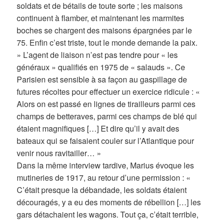
soldats et de bétails de toute sorte ; les maisons
continuent à flamber, et maintenant les marmites
boches se chargent des maisons épargnées par le
75. Enfin c’est triste, tout le monde demande la paix.
» L’agent de liaison n’est pas tendre pour « les
généraux » qualifiés en 1975 de « salauds ». Ce
Parisien est sensible à sa façon au gaspillage de
futures récoltes pour effectuer un exercice ridicule : «
Alors on est passé en lignes de tirailleurs parmi ces
champs de betteraves, parmi ces champs de blé qui
étaient magnifiques […] Et dire qu’il y avait des
bateaux qui se faisaient couler sur l’Atlantique pour
venir nous ravitailler… »
Dans la même interview tardive, Marius évoque les
mutineries de 1917, au retour d’une permission : «
C’était presque la débandade, les soldats étaient
découragés, y a eu des moments de rébellion […] les
gars détachaient les wagons. Tout ça, c’était terrible,