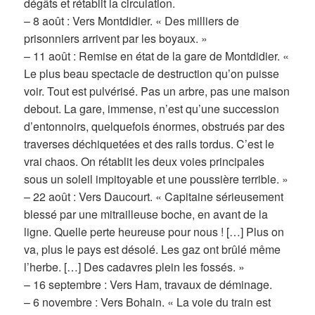
dégâts et rétablit la circulation.
– 8 août : Vers Montdidier. « Des milliers de
prisonniers arrivent par les boyaux. »
– 11 août : Remise en état de la gare de Montdidier. «
Le plus beau spectacle de destruction qu’on puisse
voir. Tout est pulvérisé. Pas un arbre, pas une maison
debout. La gare, immense, n’est qu’une succession
d’entonnoirs, quelquefois énormes, obstrués par des
traverses déchiquetées et des rails tordus. C’est le
vrai chaos. On rétablit les deux voies principales
sous un soleil impitoyable et une poussière terrible. »
– 22 août : Vers Daucourt. « Capitaine sérieusement
blessé par une mitrailleuse boche, en avant de la
ligne. Quelle perte heureuse pour nous ! […] Plus on
va, plus le pays est désolé. Les gaz ont brûlé même
l’herbe. […] Des cadavres plein les fossés. »
– 16 septembre : Vers Ham, travaux de déminage.
– 6 novembre : Vers Bohain. « La voie du train est