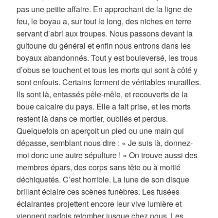
pas une petite affaire. En approchant de la ligne de
feu, le boyau a, sur tout le long, des niches en terre
servant d’abri aux troupes. Nous passons devant la
guitoune du général et enfin nous entrons dans les
boyaux abandonnés. Tout y est bouleversé, les trous
d’obus se touchent et tous les morts qui sont à côté y
sont enfouis. Certains forment de véritables murailles.
Ils sont là, entassés pêle-mêle, et recouverts de la
boue calcaire du pays. Elle a fait prise, et les morts
restent là dans ce mortier, oubliés et perdus.
Quelquefois on aperçoit un pied ou une main qui
dépasse, semblant nous dire : « Je suis là, donnez-
moi donc une autre sépulture ! » On trouve aussi des
membres épars, des corps sans tête ou à moitié
déchiquetés. C’est horrible. La lune de son disque
brillant éclaire ces scènes funèbres. Les fusées
éclairantes projettent encore leur vive lumière et
viennent parfois retomber jusque chez nous. Les