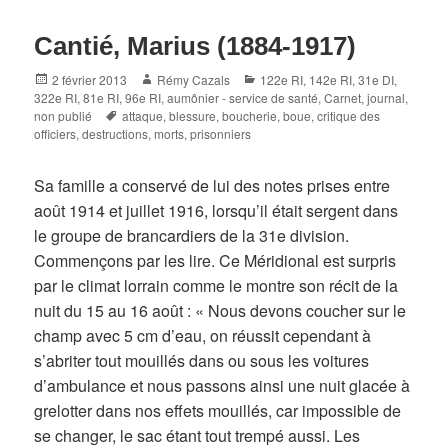
Cantié, Marius (1884-1917)
Posted
Author
Categories
2 février 2013
Rémy Cazals
122e RI
,
142e RI
,
31e DI
,
on
322e RI
,
81e RI
,
96e RI
,
aumônier - service de santé
,
Carnet, journal
,
Tags
non publié
attaque
,
blessure
,
boucherie
,
boue
,
critique des
officiers
,
destructions
,
morts
,
prisonniers
Sa famille a conservé de lui des notes prises entre
août 1914 et juillet 1916, lorsqu’il était sergent dans
le groupe de brancardiers de la 31e division.
Commençons par les lire. Ce Méridional est surpris
par le climat lorrain comme le montre son récit de la
nuit du 15 au 16 août : « Nous devons coucher sur le
champ avec 5 cm d’eau, on réussit cependant à
s’abriter tout mouillés dans ou sous les voitures
d’ambulance et nous passons ainsi une nuit glacée à
grelotter dans nos effets mouillés, car impossible de
se changer, le sac étant tout trempé aussi. Les