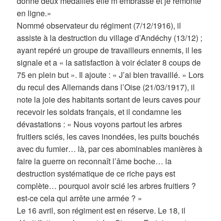
donne deux médailles elle m’embrasse et je remonte
en ligne.»
Nommé observateur du régiment (7/12/1916), il
assiste à la destruction du village d’Andéchy (13/12) ;
ayant repéré un groupe de travailleurs ennemis, il les
signale et a « la satisfaction à voir éclater 8 coups de
75 en plein but ». Il ajoute : « J’ai bien travaillé. » Lors
du recul des Allemands dans l’Oise (21/03/1917), il
note la joie des habitants sortant de leurs caves pour
recevoir les soldats français, et il condamne les
dévastations : « Nous voyons partout les arbres
fruitiers sciés, les caves inondées, les puits bouchés
avec du fumier… là, par ces abominables manières à
faire la guerre on reconnaît l’âme boche… la
destruction systématique de ce riche pays est
complète… pourquoi avoir scié les arbres fruitiers ?
est-ce cela qui arrête une armée ? »
Le 16 avril, son régiment est en réserve. Le 18, il