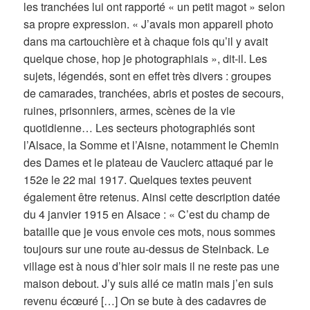
les tranchées lui ont rapporté « un petit magot » selon
sa propre expression. « J’avais mon appareil photo
dans ma cartouchière et à chaque fois qu’il y avait
quelque chose, hop je photographiais », dit-il. Les
sujets, légendés, sont en effet très divers : groupes
de camarades, tranchées, abris et postes de secours,
ruines, prisonniers, armes, scènes de la vie
quotidienne… Les secteurs photographiés sont
l’Alsace, la Somme et l’Aisne, notamment le Chemin
des Dames et le plateau de Vauclerc attaqué par le
152e le 22 mai 1917. Quelques textes peuvent
également être retenus. Ainsi cette description datée
du 4 janvier 1915 en Alsace : « C’est du champ de
bataille que je vous envoie ces mots, nous sommes
toujours sur une route au-dessus de Steinback. Le
village est à nous d’hier soir mais il ne reste pas une
maison debout. J’y suis allé ce matin mais j’en suis
revenu écœuré […] On se bute à des cadavres de