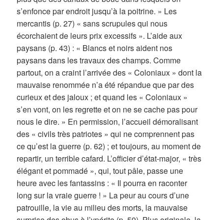
s’enfonce par endroit jusqu’à la poitrine. » Les
mercantis (p. 27) « sans scrupules qui nous
écorchaient de leurs prix excessifs ». L’aide aux
paysans (p. 43) : « Blancs et noirs aident nos
paysans dans les travaux des champs. Comme
partout, on a craint l’arrivée des « Coloniaux » dont la
mauvaise renommée n’a été répandue que par des
curieux et des jaloux ; et quand les « Coloniaux »
s’en vont, on les regrette et on ne se cache pas pour
nous le dire. » En permission, l’accueil démoralisant
des « civils très patriotes » qui ne comprennent pas
ce qu’est la guerre (p. 62) ; et toujours, au moment de
repartir, un terrible cafard. L’officier d’état-major, « très
élégant et pommadé », qui, tout pâle, passe une
heure avec les fantassins : « Il pourra en raconter
long sur la vraie guerre ! » La peur au cours d’une
patrouille, la vie au milieu des morts, la mauvaise
surprise des obus à l’ypérite (p. 59). Plus originale, la