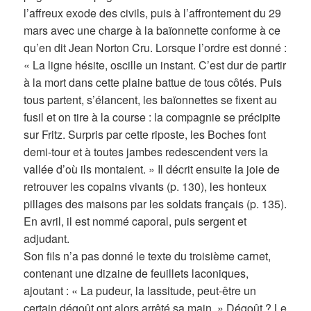
l’affreux exode des civils, puis à l’affrontement du 29
mars avec une charge à la baïonnette conforme à ce
qu’en dit Jean Norton Cru. Lorsque l’ordre est donné :
« La ligne hésite, oscille un instant. C’est dur de partir
à la mort dans cette plaine battue de tous côtés. Puis
tous partent, s’élancent, les baïonnettes se fixent au
fusil et on tire à la course : la compagnie se précipite
sur Fritz. Surpris par cette riposte, les Boches font
demi-tour et à toutes jambes redescendent vers la
vallée d’où ils montaient. » Il décrit ensuite la joie de
retrouver les copains vivants (p. 130), les honteux
pillages des maisons par les soldats français (p. 135).
En avril, il est nommé caporal, puis sergent et
adjudant.
Son fils n’a pas donné le texte du troisième carnet,
contenant une dizaine de feuillets laconiques,
ajoutant : « La pudeur, la lassitude, peut-être un
certain dégoût ont alors arrêté sa main. » Dégoût ? Le