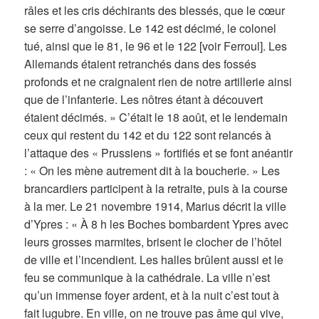
râles et les cris déchirants des blessés, que le cœur
se serre d’angoisse. Le 142 est décimé, le colonel
tué, ainsi que le 81, le 96 et le 122 [voir Ferroul]. Les
Allemands étaient retranchés dans des fossés
profonds et ne craignaient rien de notre artillerie ainsi
que de l’infanterie. Les nôtres étant à découvert
étaient décimés. » C’était le 18 août, et le lendemain
ceux qui restent du 142 et du 122 sont relancés à
l’attaque des « Prussiens » fortifiés et se font anéantir
: « On les mène autrement dit à la boucherie. » Les
brancardiers participent à la retraite, puis à la course
à la mer. Le 21 novembre 1914, Marius décrit la ville
d’Ypres : « À 8 h les Boches bombardent Ypres avec
leurs grosses marmites, brisent le clocher de l’hôtel
de ville et l’incendient. Les halles brûlent aussi et le
feu se communique à la cathédrale. La ville n’est
qu’un immense foyer ardent, et à la nuit c’est tout à
fait lugubre. En ville, on ne trouve pas âme qui vive,