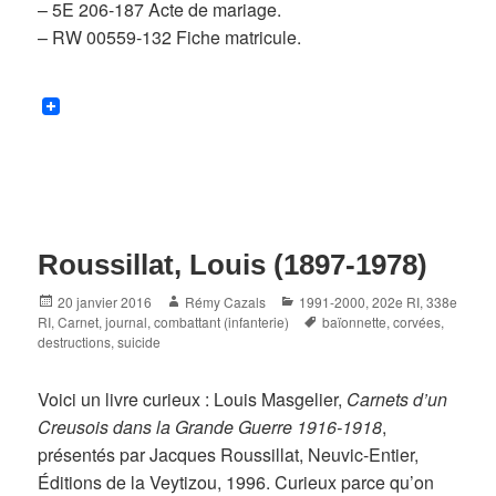
– 5E 206-187 Acte de mariage.
– RW 00559-132 Fiche matricule.
Roussillat, Louis (1897-1978)
Posted
Author
Categories
20 janvier 2016
Rémy Cazals
1991-2000
,
202e RI
,
338e
on
Tags
RI
,
Carnet, journal
,
combattant (infanterie)
baïonnette
,
corvées
,
destructions
,
suicide
Voici un livre curieux : Louis Masgelier,
Carnets d’un
Creusois dans la Grande Guerre 1916-1918
,
présentés par Jacques Roussillat, Neuvic-Entier,
Éditions de la Veytizou, 1996. Curieux parce qu’on