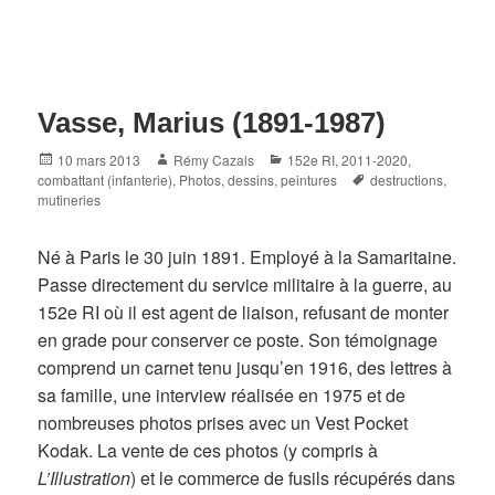
Vasse, Marius (1891-1987)
Posted
Author
Categories
10 mars 2013
Rémy Cazals
152e RI
,
2011-2020
,
on
Tags
combattant (infanterie)
,
Photos, dessins, peintures
destructions
,
mutineries
Né à Paris le 30 juin 1891. Employé à la Samaritaine.
Passe directement du service militaire à la guerre, au
152e RI où il est agent de liaison, refusant de monter
en grade pour conserver ce poste. Son témoignage
comprend un carnet tenu jusqu’en 1916, des lettres à
sa famille, une interview réalisée en 1975 et de
nombreuses photos prises avec un Vest Pocket
Kodak. La vente de ces photos (y compris à
L’Illustration
) et le commerce de fusils récupérés dans