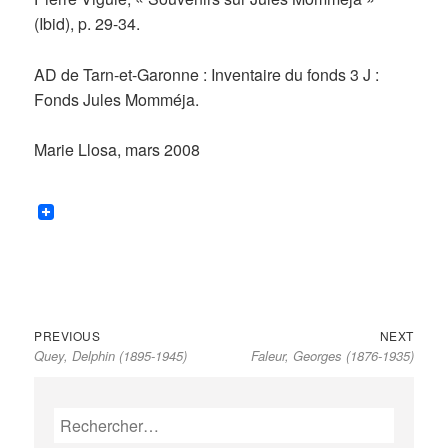
(Ibid), p. 29-34.
AD de Tarn-et-Garonne : Inventaire du fonds 3 J :
Fonds Jules Momméja.
Marie Llosa, mars 2008
Previous
Next
Navigation
PREVIOUS
NEXT
Quey, Delphin (1895-1945)
Faleur, Georges (1876-1935)
post:
post:
de
l’article
Rechercher :