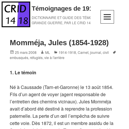
Skip
Témoignages de 1914-1918
to
content
DICTIONNAIRE ET GUIDE DES TÉMOINS DE LA
GRANDE GUERRE, PAR LE CRID 14-18
Momméja, Jules (1854-1928)
Posted
Author
Categories
Tags
25 mars 2008
ML
1914-1918
,
Carnet, journal
,
civil
on
embusqués
,
réfugiés
,
vie à l'arrière
1. Le témoin
Né à Caussade (Tarn-et-Garonne) le 13 août 1854.
Fils d’un agent de voyer (agent responsable de
l’entretien des chemins vicinaux). Jules Momméja
avait d’abord été destiné à reprendre la profession
paternelle. La perte d’un œil l’empêcha de suivre
cette voie. Dès 1872, il est un membre assidu de la