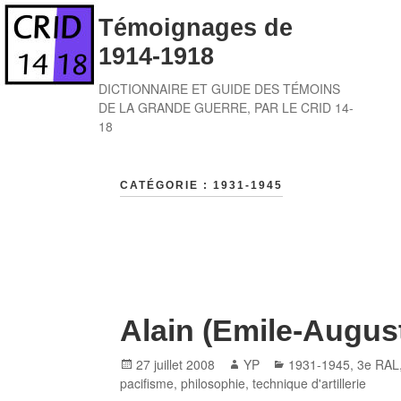
Skip
Témoignages de
to
1914-1918
content
DICTIONNAIRE ET GUIDE DES TÉMOINS
DE LA GRANDE GUERRE, PAR LE CRID 14-
18
CATÉGORIE :
1931-1945
Alain (Emile-August
Posted
Author
Categories
27 juillet 2008
YP
1931-1945
,
3e RAL
on
pacifisme
,
philosophie
,
technique d'artillerie