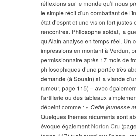
réflexions sur le monde qu’il nous p
le simple récit d’un combattant de l’i
état d’esprit et une vision fort just
rencontres. Philosophe soldat, la g
qu’Alain analyse en temps réel. Un o
impressions en montant à Verdun, p
permissionnaire après 17 mois de fro
philosophiques d’une portée très ab
demande (à Souain) si la viande d’un
rumeur, page 115) – avec également 
l’artillerie ou des tableaux simplement
dépeint comme : «
Cette jeunesse a
Quelques thèmes récurrents sont abor
évoque également
Norton Cru
(page 
(page 147) (voir aussi sur l’alcool, 