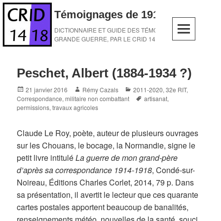
Skip
Témoignages de 1914-1918
to
content
DICTIONNAIRE ET GUIDE DES TÉMOINS DE LA
GRANDE GUERRE, PAR LE CRID 14-18
Peschet, Albert (1884-1934 ?)
Posted
Author
Categories
21 janvier 2016
Rémy Cazals
2011-2020
,
32e RIT
,
on
Tags
Correspondance
,
militaire non combattant
artisanat
,
permissions
,
travaux agricoles
Claude Le Roy, poète, auteur de plusieurs ouvrages
sur les Chouans, le bocage, la Normandie, signe le
petit livre intitulé
La guerre de mon grand-père
d’après sa correspondance 1914-1918
, Condé-sur-
Noireau, Éditions Charles Corlet, 2014, 79 p. Dans
sa présentation, il avertit le lecteur que ces quarante
cartes postales apportent beaucoup de banalités,
renseignements météo, nouvelles de la santé, souci