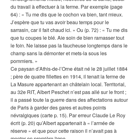
du travail à effectuer à la ferme. Par exemple (page
64) : « Tu me dis que le cochon va bien, tant mieux.
J’espère que tu vas avoir beau temps pour le
sarrasin, car il fait chaud ici. » Ou (p. 72) : « Tu me dis
que tu coupes le blé. Aie soin de bien ramasser tout
le foin. Ne laisse pas la faucheuse longtemps dans le
champ sans la démonter et mets-la sous les
pommiers. »
Ce paysan d’Athis-de-l’Orne était né le 28 juillet 1884
; père de quatre fillettes en 1914, il tenait la ferme de
La Masure appartenant an châtelain local. Territorial,
au 32e RIT, Albert Peschet n’est pas allé sur le front ;
il a passé toute la guerre dans des affectations autour
de Paris à garder des gares et autres points
névralgiques (carte p. 15). Par erreur Claude Le Roy
écrit (p. 20) qu’Albert appartenait à « l’armée de
réserve » et que pour cette raison il n’avait pas à
monter en première ligne.