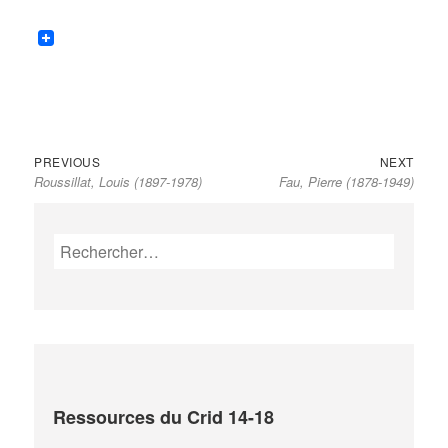
Previous
Next
Navigation
PREVIOUS
NEXT
Roussillat, Louis (1897-1978)
Fau, Pierre (1878-1949)
post:
post:
de
l’article
Rechercher :
Ressources du Crid 14-18