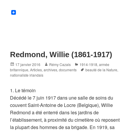
Redmond, Willie (1861-1917)
Posted
Author
Categories
17 janvier 2016
Rémy Cazals
1914-1918
,
armée
on
Tags
britannique
,
Articles, archives, documents
beauté de la Nature
,
nationaliste irlandais
1. Le témoin
Décédé le 7 juin 1917 dans une salle de soins du
couvent Saint-Antoine de Locre (Belgique), Willie
Redmond a été enterré dans les jardins de
l’établissement, à proximité du cimetière où reposent
la plupart des hommes de sa brigade. En 1919, sa