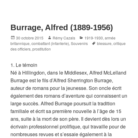
Burrage, Alfred (1889-1956)
Posted
Author
Categories
30 octobre 2015
Rémy Cazals
1919-1930
,
armée
on
Tags
britannique
,
combattant (infanterie)
,
Souvenirs
blessure
,
critique
des officiers
,
prostitution
1. Le témoin
Né à Hillingdon, dans le Middlesex, Alfred McLelland
Burrage est le fils d’Alfred Sherrington Burrage,
auteur de romans pour la jeunesse. Son oncle écrit
également des romans d’aventure qui connaissent un
large succès. Alfred Burrage poursuit la tradition
familiale et écrit sa première nouvelle à l’âge de 15
ans, suite à la mort de son père. Il devient dès lors un
écrivain professionnel prolifique, qui travaille pour de
nombreuses revues et s’essaie également à la