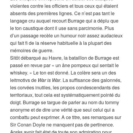
violentes contre les officiers et tous ceux qui étaient
absents des premières lignes. Ce n’est pas tant le
langage cru auquel recourt Burrage qui a déplu que
le ton caustique dont il use sans parcimonie. Plus
d’un passage recèle un humour noir assez audacieux
qui fait fi de la réserve habituelle à la plupart des
mémoires de guerre.
Sitôt débarqué au Havre, la bataillon de Burrage est
passé en revue par « un âne pompeux qui sentait le
whiskey. » Le ton est donné. La colère sera un des
leitmotivs de
War is War
. La suffisance des galonnés,
les corvées inutiles, les propos condescendants des
territoriaux, tout cela est systématiquement pointé du
doigt. Burrage se targue de parler au nom du tommy
anonyme et de dire une vérité que seul celui qui a
combattu peut exprimer. A ce titre, ses remarques sur
Sir Conan Doyle ne manquent pas de pertinence.
Après avoir fait état de toute son admiration pour