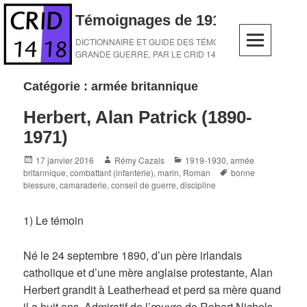
Skip
Témoignages de 1914-1918
to
content
DICTIONNAIRE ET GUIDE DES TÉMOINS DE LA
GRANDE GUERRE, PAR LE CRID 14-18
Catégorie :
armée britannique
Herbert, Alan Patrick (1890-
1971)
Posted
Author
Categories
17 janvier 2016
Rémy Cazals
1919-1930
,
armée
on
Tags
britannique
,
combattant (infanterie)
,
marin
,
Roman
bonne
blessure
,
camaraderie
,
conseil de guerre
,
discipline
1) Le témoin
Né le 24 septembre 1890, d’un père irlandais
catholique et d’une mère anglaise protestante, Alan
Herbert grandit à Leatherhead et perd sa mère quand
il a huit ans. Admiratif de l’œuvre de Robert Nichols,