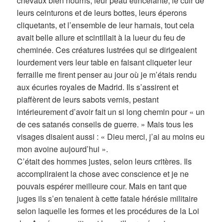
chevaux bien nourris; leur peau étincelante, le cuir de
leurs ceinturons et de leurs bottes, leurs éperons
cliquetants, et l’ensemble de leur harnais, tout cela
avait belle allure et scintillait à la lueur du feu de
cheminée. Ces créatures lustrées qui se dirigeaient
lourdement vers leur table en faisant cliqueter leur
ferraille me firent penser au jour où je m’étais rendu
aux écuries royales de Madrid. Ils s’assirent et
piaffèrent de leurs sabots vernis, pestant
intérieurement d’avoir fait un si long chemin pour « un
de ces satanés conseils de guerre. » Mais tous les
visages disaient aussi : « Dieu merci, j’ai au moins eu
mon avoine aujourd’hui ».
C’était des hommes justes, selon leurs critères. Ils
accompliraient la chose avec conscience et je ne
pouvais espérer meilleure cour. Mais en tant que
juges ils s’en tenaient à cette fatale hérésie militaire
selon laquelle les formes et les procédures de la Loi