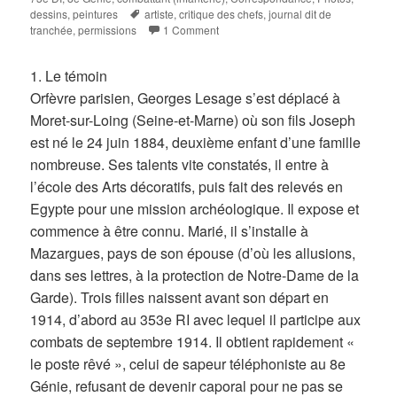
Tags
dessins, peintures
artiste
,
critique des chefs
,
journal dit de
tranchée
,
permissions
1 Comment
1. Le témoin
Orfèvre parisien, Georges Lesage s’est déplacé à
Moret-sur-Loing (Seine-et-Marne) où son fils Joseph
est né le 24 juin 1884, deuxième enfant d’une famille
nombreuse. Ses talents vite constatés, il entre à
l’école des Arts décoratifs, puis fait des relevés en
Egypte pour une mission archéologique. Il expose et
commence à être connu. Marié, il s’installe à
Mazargues, pays de son épouse (d’où les allusions,
dans ses lettres, à la protection de Notre-Dame de la
Garde). Trois filles naissent avant son départ en
1914, d’abord au 353e RI avec lequel il participe aux
combats de septembre 1914. Il obtient rapidement «
le poste rêvé », celui de sapeur téléphoniste au 8e
Génie, refusant de devenir caporal pour ne pas se