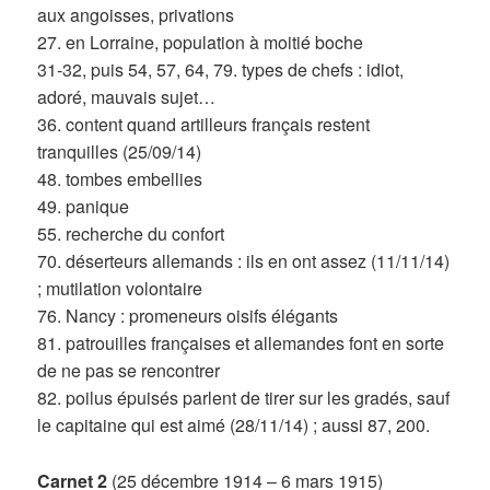
aux angoisses, privations
27. en Lorraine, population à moitié boche
31-32, puis 54, 57, 64, 79. types de chefs : idiot,
adoré, mauvais sujet…
36. content quand artilleurs français restent
tranquilles (25/09/14)
48. tombes embellies
49. panique
55. recherche du confort
70. déserteurs allemands : ils en ont assez (11/11/14)
; mutilation volontaire
76. Nancy : promeneurs oisifs élégants
81. patrouilles françaises et allemandes font en sorte
de ne pas se rencontrer
82. poilus épuisés parlent de tirer sur les gradés, sauf
le capitaine qui est aimé (28/11/14) ; aussi 87, 200.
Carnet 2
(25 décembre 1914 – 6 mars 1915)