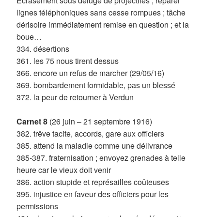
Ecrasement sous déluge de projectiles ; réparer
lignes téléphoniques sans cesse rompues ; tâche
dérisoire immédiatement remise en question ; et la
boue…
334. désertions
361. les 75 nous tirent dessus
366. encore un refus de marcher (29/05/16)
369. bombardement formidable, pas un blessé
372. la peur de retourner à Verdun
Carnet 8
(26 juin – 21 septembre 1916)
382. trêve tacite, accords, gare aux officiers
385. attend la maladie comme une délivrance
385-387. fraternisation ; envoyez grenades à telle
heure car le vieux doit venir
386. action stupide et représailles coûteuses
395. injustice en faveur des officiers pour les
permissions