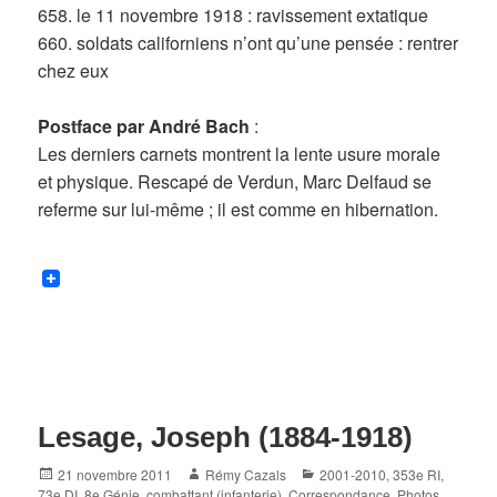
658. le 11 novembre 1918 : ravissement extatique
660. soldats californiens n’ont qu’une pensée : rentrer
chez eux
Postface par André Bach
:
Les derniers carnets montrent la lente usure morale
et physique. Rescapé de Verdun, Marc Delfaud se
referme sur lui-même ; il est comme en hibernation.
Lesage, Joseph (1884-1918)
Posted
Author
Categories
21 novembre 2011
Rémy Cazals
2001-2010
,
353e RI
,
on
73e DI
,
8e Génie
,
combattant (infanterie)
,
Correspondance
,
Photos,