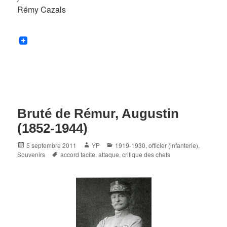
Rémy Cazals
Bruté de Rémur, Augustin
(1852-1944)
Posted
Author
Categories
5 septembre 2011
YP
1919-1930
,
officier (infanterie)
,
on
Tags
Souvenirs
accord tacite
,
attaque
,
critique des chefs