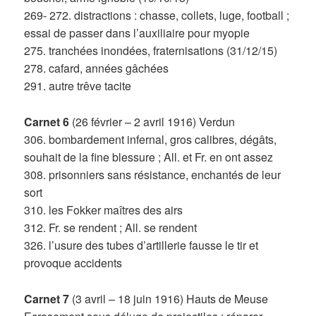
269- 272. distractions : chasse, collets, luge, football ;
essai de passer dans l’auxiliaire pour myopie
275. tranchées inondées, fraternisations (31/12/15)
278. cafard, années gâchées
291. autre trêve tacite
Carnet 6
(26 février – 2 avril 1916) Verdun
306. bombardement infernal, gros calibres, dégâts,
souhait de la fine blessure ; All. et Fr. en ont assez
308. prisonniers sans résistance, enchantés de leur
sort
310. les Fokker maîtres des airs
312. Fr. se rendent ; All. se rendent
326. l’usure des tubes d’artillerie fausse le tir et
provoque accidents
Carnet 7
(3 avril – 18 juin 1916) Hauts de Meuse