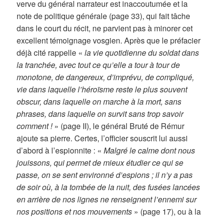
verve du général narrateur est inaccoutumée et la
note de politique générale (page 33), qui fait tâche
dans le court du récit, ne parvient pas à minorer cet
excellent témoignage vosgien. Après que le préfacier
déjà cité rappelle «
la vie quotidienne du soldat dans
la tranchée, avec tout ce qu’elle a tour à tour de
monotone, de dangereux, d’imprévu, de compliqué,
vie dans laquelle l’héroïsme reste le plus souvent
obscur, dans laquelle on marche à la mort, sans
phrases, dans laquelle on survit sans trop savoir
comment !
» (page II), le général Bruté de Rémur
ajoute sa pierre. Certes, l’officier souscrit lui aussi
d’abord à l’espionnite : «
Malgré le calme dont nous
jouissons, qui permet de mieux étudier ce qui se
passe, on se sent environné d’espions ; il n’y a pas
de soir où, à la tombée de la nuit, des fusées lancées
en arrière de nos lignes ne renseignent l’ennemi sur
nos positions et nos mouvements
» (page 17), ou à la