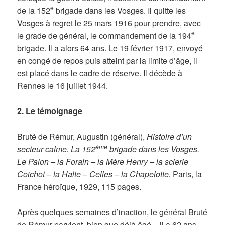
e
de la 152
brigade dans les Vosges. Il quitte les
Vosges à regret le 25 mars 1916 pour prendre, avec
e
le grade de général, le commandement de la 194
brigade. Il a alors 64 ans. Le 19 février 1917, envoyé
en congé de repos puis atteint par la limite d’âge, il
est placé dans le cadre de réserve. Il décède à
Rennes le 16 juillet 1944.
2. Le témoignage
Bruté de Rémur, Augustin (général),
Histoire d’un
ème
secteur calme. La 152
brigade dans les Vosges.
Le Palon – la Forain – la Mère Henry – la scierie
Coichot – la Halte – Celles – la Chapelotte.
Paris, la
France héroïque, 1929, 115 pages.
Après quelques semaines d’inaction, le général Bruté
de Rémur parvient, bien que déjà âgé – il a 62 ans -,