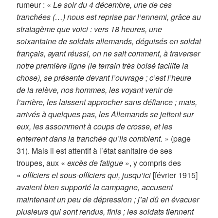
rumeur : «
Le soir du 4 décembre, une de ces
tranchées (…) nous est reprise par l’ennemi, grâce au
stratagème que voici : vers 18 heures, une
soixantaine de soldats allemands, déguisés en soldat
français, ayant réussi, on ne sait comment, à traverser
notre première ligne (le terrain très boisé facilite la
chose), se présente devant l’ouvrage ; c’est l’heure
de la relève, nos hommes, les voyant venir de
l’arrière, les laissent approcher sans défiance ; mais,
arrivés à quelques pas, les Allemands se jettent sur
eux, les assomment à coups de crosse, et les
enterrent dans la tranchée qu’ils comblent
. » (page
31). Mais il est attentif à l’état sanitaire de ses
troupes, aux «
excès de fatigue
», y compris des
«
officiers et sous-officiers qui, jusqu’ici
[février 1915]
avaient bien supporté la campagne, accusent
maintenant un peu de dépression ; j’ai dû en évacuer
plusieurs qui sont rendus, finis ; les soldats tiennent