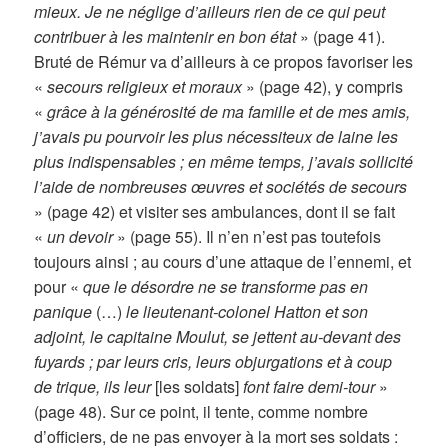
mieux. Je ne néglige d’ailleurs rien de ce qui peut
contribuer à les maintenir en bon état
» (page 41).
Bruté de Rémur va d’ailleurs à ce propos favoriser les
«
secours religieux et moraux
» (page 42), y compris
«
grâce à la générosité de ma famille et de mes amis,
j’avais pu pourvoir les plus nécessiteux de laine les
plus indispensables ; en même temps, j’avais sollicité
l’aide de nombreuses œuvres et sociétés de secours
» (page 42) et visiter ses ambulances, dont il se fait
«
un devoir
» (page 55). Il n’en n’est pas toutefois
toujours ainsi ; au cours d’une attaque de l’ennemi, et
pour «
que le désordre ne se transforme pas en
panique
(…)
le lieutenant-colonel Hatton et son
adjoint, le capitaine Moulut, se jettent au-devant des
fuyards ; par leurs cris, leurs objurgations et à coup
de trique, ils leur
[les soldats]
font faire demi-tour
»
(page 48). Sur ce point, il tente, comme nombre
d’officiers, de ne pas envoyer à la mort ses soldats :