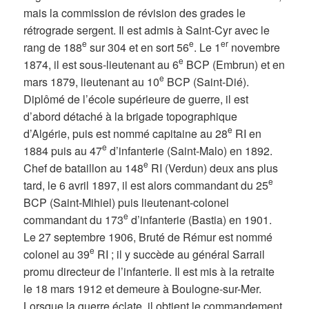
mais la commission de révision des grades le
rétrograde sergent. Il est admis à Saint-Cyr avec le
e
e
er
rang de 188
sur 304 et en sort 56
. Le 1
novembre
e
1874, il est sous-lieutenant au 6
BCP (Embrun) et en
e
mars 1879, lieutenant au 10
BCP (Saint-Dié).
Diplômé de l’école supérieure de guerre, il est
d’abord détaché à la brigade topographique
e
d’Algérie, puis est nommé capitaine au 28
RI en
e
1884 puis au 47
d’infanterie (Saint-Malo) en 1892.
e
Chef de bataillon au 148
RI (Verdun) deux ans plus
e
tard, le 6 avril 1897, il est alors commandant du 25
BCP (Saint-Mihiel) puis lieutenant-colonel
e
commandant du 173
d’infanterie (Bastia) en 1901.
Le 27 septembre 1906, Bruté de Rémur est nommé
e
colonel au 39
RI ; il y succède au général Sarrail
promu directeur de l’infanterie. Il est mis à la retraite
le 18 mars 1912 et demeure à Boulogne-sur-Mer.
Lorsque la guerre éclate, il obtient le commandement