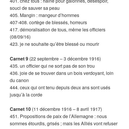
401. chez tous : haine pour galonnés, désespoir,
souci de sauver sa peau
405. Mangin : mangeur d’hommes
407-408. cortège de blessés, horreurs
417. démoralisation de tous, même les officiers
(08/09/16)
423. je ne souhaite qu’être blessé ou mourir
Carnet 9
(22 septembre – 3 décembre 1916)
435. un officier qui ne sort pas de son trou
436. joie de se trouver dans un bois verdoyant, loin
du canon
444. ceux qui ont tenu depuis deux ans sont usés
jusqu’à la corde
Carnet 10
(11 décembre 1916 – 8 avril 1917)
451. Propositions de paix de l’Allemagne : nous
sommes étourdis, grisés ; mais les Alliés vont refuser