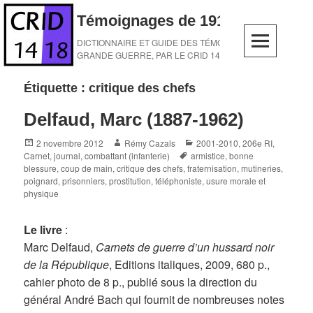
Skip
Témoignages de 1914-1918
to
content
DICTIONNAIRE ET GUIDE DES TÉMOINS DE LA
GRANDE GUERRE, PAR LE CRID 14-18
Étiquette :
critique des chefs
Delfaud, Marc (1887-1962)
Posted
Author
Categories
2 novembre 2012
Rémy Cazals
2001-2010
,
206e RI
,
on
Tags
Carnet, journal
,
combattant (infanterie)
armistice
,
bonne
blessure
,
coup de main
,
critique des chefs
,
fraternisation
,
mutineries
,
poignard
,
prisonniers
,
prostitution
,
téléphoniste
,
usure morale et
physique
Le livre
:
Marc Delfaud,
Carnets de guerre d’un hussard noir
de la République
, Editions italiques, 2009, 680 p.,
cahier photo de 8 p., publié sous la direction du
général André Bach qui fournit de nombreuses notes