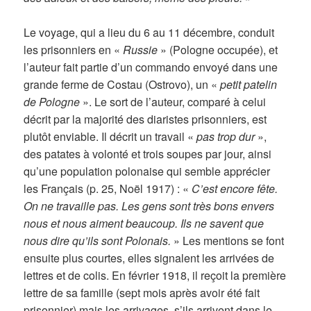
Le voyage, qui a lieu du 6 au 11 décembre, conduit
les prisonniers en «
Russie
» (Pologne occupée), et
l’auteur fait partie d’un commando envoyé dans une
grande ferme de Costau (Ostrovo), un «
petit patelin
de Pologne
». Le sort de l’auteur, comparé à celui
décrit par la majorité des diaristes prisonniers, est
plutôt enviable. Il décrit un travail «
pas trop dur
»,
des patates à volonté et trois soupes par jour, ainsi
qu’une population polonaise qui semble apprécier
les Français (p. 25, Noël 1917) : «
C’est encore fête.
On ne travaille pas. Les gens sont très bons envers
nous et nous aiment beaucoup. Ils ne savent que
nous dire qu’ils sont Polonais.
» Les mentions se font
ensuite plus courtes, elles signalent les arrivées de
lettres et de colis. En février 1918, il reçoit la première
lettre de sa famille (sept mois après avoir été fait
prisonnier) mais les arrivages, s’ils arrivent dans le