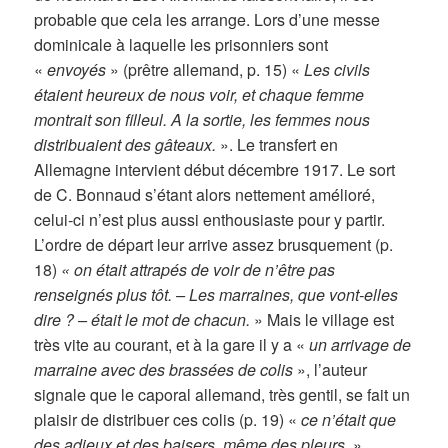
probable que cela les arrange. Lors d’une messe
dominicale à laquelle les prisonniers sont
«
envoyés
» (prêtre allemand, p. 15) «
Les civils
étaient heureux de nous voir, et chaque femme
montrait son filleul. A la sortie, les femmes nous
distribuaient des gâteaux.
». Le transfert en
Allemagne intervient début décembre 1917. Le sort
de C. Bonnaud s’étant alors nettement amélioré,
celui-ci n’est plus aussi enthousiaste pour y partir.
L’ordre de départ leur arrive assez brusquement (p.
18)
« on était attrapés de voir de n’être pas
renseignés plus tôt. – Les marraines, que vont-elles
dire ? – était le mot de chacun.
» Mais le village est
très vite au courant, et à la gare il y a «
un arrivage de
marraine avec des brassées de colis
», l’auteur
signale que le caporal allemand, très gentil, se fait un
plaisir de distribuer ces colis (p. 19) «
ce n’était que
des adieux et des baisers, même des pleurs.
»