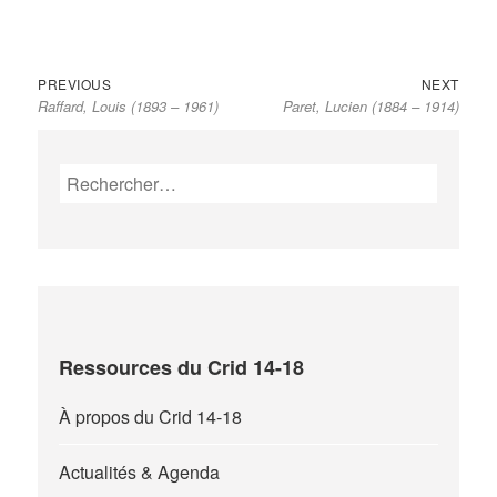
Previous
Next
Navigation
PREVIOUS
NEXT
Raffard, Louis (1893 – 1961)
Paret, Lucien (1884 – 1914)
post:
post:
de
l’article
Rechercher :
Ressources du Crid 14-18
À propos du Crid 14-18
Actualités & Agenda