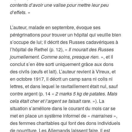
contents d’avoir une valise pour mettre leur peu
d’effets.
»
L’auteur, malade en septembre, évoque ses
pérégrinations pour trouver un hôpital qui veuille bien
s’occupe de lui; il décrit des Russes cadavériques à
l’hôpital de Rethel (p. 12), «
Il mourait des Russes
journellement. Comme soins, presque rien.
», et il
conclut s’en être sorti uniquement grâce aux dons
des civils (œufs et lait). L’auteur revient à Vireux, et
en octobre 1917, il décrit un camp sans ni colis ni
lettres, et dans lequel le ravitaillement était nul, sauf
contre argent (p. 14
« 2 marks 5 kg de patates. Mais
cela était cher et l’argent se faisait rare.
»). La
situation s’améliore dans le courant du mois car se
met en place un système informel de «
marraines
»,
des femmes charitables qui font des dons individuels
de nourriture. Les Allemands laissent faire, il est