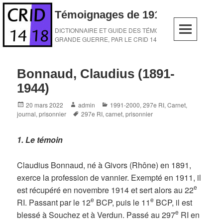
Skip
Témoignages de 1914-1918
to
content
DICTIONNAIRE ET GUIDE DES TÉMOINS DE LA
GRANDE GUERRE, PAR LE CRID 14-18
Bonnaud, Claudius (1891-
1944)
Posted
Author
Categories
20 mars 2022
admin
1991-2000
,
297e RI
,
Carnet,
on
Tags
journal
,
prisonnier
297e RI
,
carnet
,
prisonnier
1. Le témoin
Claudius Bonnaud, né à Givors (Rhône) en 1891,
exerce la profession de vannier. Exempté en 1911, il
e
est récupéré en novembre 1914 et sert alors au 22
e
e
RI. Passant par le 12
BCP, puis le 11
BCP, il est
e
blessé à Souchez et à Verdun. Passé au 297
RI en