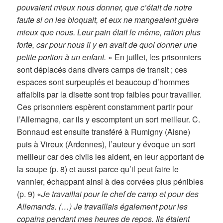
pouvaient mieux nous donner, que c’était de notre
faute si on les bloquait, et eux ne mangeaient guère
mieux que nous. Leur pain était le même, ration plus
forte, car pour nous il y en avait de quoi donner une
petite portion à un enfant.
» En juillet, les prisonniers
sont déplacés dans divers camps de transit ; ces
espaces sont surpeuplés et beaucoup d’hommes
affaiblis par la disette sont trop faibles pour travailler.
Ces prisonniers espèrent constamment partir pour
l’Allemagne, car ils y escomptent un sort meilleur. C.
Bonnaud est ensuite transféré à Rumigny (Aisne)
puis à Vireux (Ardennes), l’auteur y évoque un sort
meilleur car des civils les aident, en leur apportant de
la soupe (p. 8) et aussi parce qu’il peut faire le
vannier, échappant ainsi à des corvées plus pénibles
(p. 9) «
Je travaillai pour le chef de camp et pour des
Allemands. (…) Je travaillais également pour les
copains pendant mes heures de repos. Ils étaient