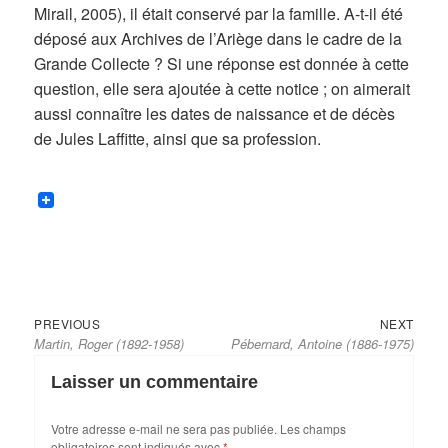
Mirail, 2005), il était conservé par la famille. A-t-il été
déposé aux Archives de l’Ariège dans le cadre de la
Grande Collecte ? Si une réponse est donnée à cette
question, elle sera ajoutée à cette notice ; on aimerait
aussi connaître les dates de naissance et de décès
de Jules Laffitte, ainsi que sa profession.
Previous
Next
Navigation
PREVIOUS
NEXT
Martin, Roger (1892-1958)
Pébernard, Antoine (1886-1975)
post:
post:
de
l’article
Laisser un commentaire
Votre adresse e-mail ne sera pas publiée.
Les champs
obligatoires sont indiqués avec
*