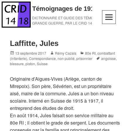
Skip
Témoignages de 1914-1918
to
content
DICTIONNAIRE ET GUIDE DES TÉMOINS DE LA
GRANDE GUERRE, PAR LE CRID 14-18
Laffitte, Jules
Posted
Author
Categories
13 septembre 2017
Rémy Cazals
80e RI
,
combattant
on
Tags
(infanterie)
,
Correspondance
,
non publié
,
prisonnier
angoisse
,
blessure
,
piston
,
Suisse
Originaire d’Aigues-Vives (Ariège, canton de
Mirepoix). Son père, Sévérien, est un propriétaire
aisé, maire de la commune. Jules a un bon niveau
scolaire. Interné en Suisse de 1915 à 1917, il
entreprend des études de droit.
En août 1914, Jules faisait son service militaire au
80e RI ; il obtient le grade de sergent. Les documents
conservés par la famille sont principalement des