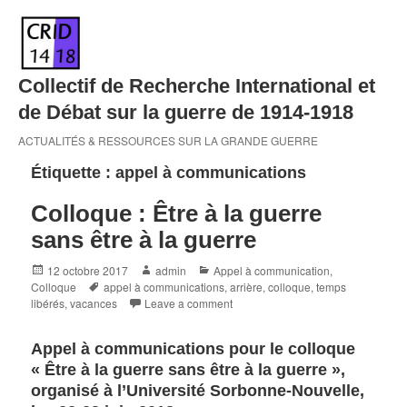
Skip
to
content
Collectif de Recherche International et
de Débat sur la guerre de 1914-1918
ACTUALITÉS & RESSOURCES SUR LA GRANDE GUERRE
Étiquette :
appel à communications
Colloque : Être à la guerre
sans être à la guerre
Posted
Author
Categories
12 octobre 2017
admin
Appel à communication
,
on
Tags
Colloque
appel à communications
,
arrière
,
colloque
,
temps
libérés
,
vacances
Leave a comment
Appel à communications pour le colloque
« Être à la guerre sans être à la guerre »,
organisé à l’Université Sorbonne-Nouvelle,