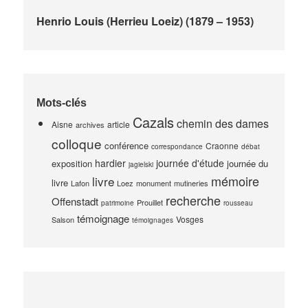
Henrio Louis (Herrieu Loeiz) (1879 – 1953)
Mots-clés
Cazals
chemin des dames
Aisne
article
archives
colloque
conférence
Craonne
correspondance
débat
hardier
journée d'étude
exposition
journée du
jagielski
mémoire
livre
livre
Lafon
Loez
monument
mutineries
recherche
Offenstadt
Prouillet
patrimoine
rousseau
témoignage
Vosges
Salson
témoignages