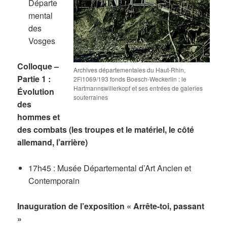
Départe
mental
des
Vosges
Colloque –
Archives départementales du Haut-Rhin,
Partie 1 :
2Fi1069/193 fonds Boesch-Weckerlin : le
Hartmannswillerkopf et ses entrées de galeries
Évolution
souterraines
des
hommes et
des combats (les troupes et le matériel, le côté
allemand, l’arrière)
17h45 : Musée Départemental d’Art Ancien et
Contemporain
Inauguration de l’exposition « Arrête-toi, passant
»