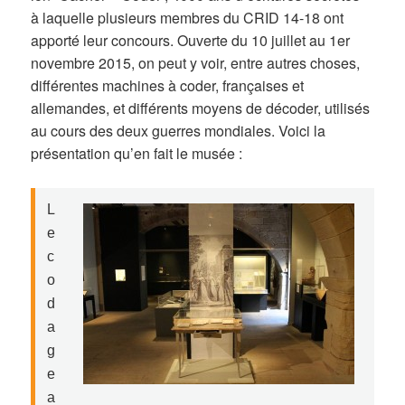
à laquelle plusieurs membres du CRID 14-18 ont
apporté leur concours. Ouverte du 10 juillet au 1er
novembre 2015, on peut y voir, entre autres choses,
différentes machines à coder, françaises et
allemandes, et différents moyens de décoder, utilisés
au cours des deux guerres mondiales. Voici la
présentation qu’en fait le musée :
L
e
c
o
d
a
g
e
a