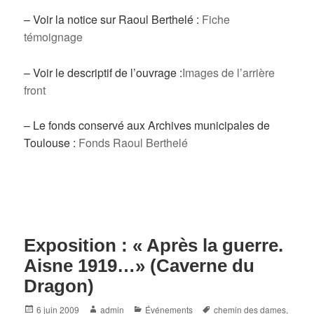
– Voir la notice sur Raoul Berthelé :
Fiche
témoignage
– Voir le descriptif de l’ouvrage :
Images de l’arrière
front
– Le fonds conservé aux Archives municipales de
Toulouse :
Fonds Raoul Berthelé
Exposition : « Après la guerre.
Aisne 1919…» (Caverne du
Dragon)
Posted
Author
Categories
Tags
6 juin 2009
admin
Événements
chemin des dames
,