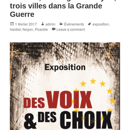
trois villes dans la Grande
Guerre
Posted
Author
Categories
Tags
1 février 2017
admin
Événements
exposition
,
on
hardier
,
Noyon
,
Picardie
Leave a comment