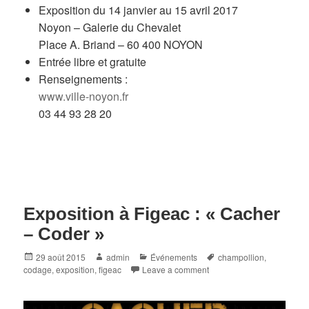
Exposition du 14 janvier au 15 avril 2017
Noyon – Galerie du Chevalet
Place A. Briand – 60 400 NOYON
Entrée libre et gratuite
Renseignements :
www.ville-noyon.fr
03 44 93 28 20
Exposition à Figeac : « Cacher
– Coder »
Posted
Author
Categories
Tags
29 août 2015
admin
Événements
champollion
,
on
codage
,
exposition
,
figeac
Leave a comment