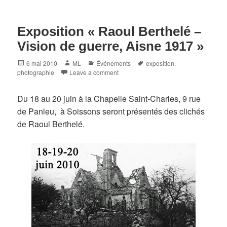
Exposition « Raoul Berthelé –
Vision de guerre, Aisne 1917 »
Posted
Author
Categories
Tags
6 mai 2010
ML
Événements
exposition
,
on
photographie
Leave a comment
Du 18 au 20 juin à la Chapelle Saint-Charles, 9 rue
de Panleu, à Soissons seront présentés des clichés
de Raoul Berthelé.