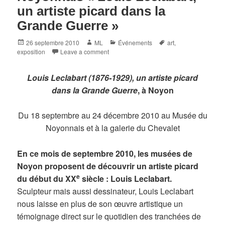
un artiste picard dans la
Grande Guerre »
Posted
Author
Categories
Tags
26 septembre 2010
ML
Événements
art
,
on
exposition
Leave a comment
Louis Leclabart (1876-1929), un artiste picard
dans la Grande Guerre
, à Noyon
Du 18 septembre au 24 décembre 2010 au Musée du
Noyonnais et à la galerie du Chevalet
En ce mois de septembre 2010, les musées de
Noyon proposent de découvrir un artiste picard
e
du début du XX
siècle : Louis Leclabart.
Sculpteur mais aussi dessinateur, Louis Leclabart
nous laisse en plus de son œuvre artistique un
témoignage direct sur le quotidien des tranchées de