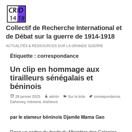
Skip
to
content
Collectif de Recherche International et
de Débat sur la guerre de 1914-1918
ACTUALITÉS & RESSOURCES SUR LA GRANDE GUERRE
Étiquette :
correspondance
Un clip en hommage aux
tirailleurs sénégalais et
béninois
Posted
Author
Categories
Tags
28 janvier 2023
admin
Sur la toile
correspondance
,
on
Dahomey
,
mémoire
,
tirailleurs
par le slameur béninois Djamile Mama Gao
Dans un carton du fonds du Ministère des Colonies,