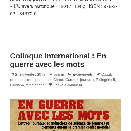
« L’Univers historique », 2017, 434 p., ISBN : 978-2-
02-134370-0.
Colloque international : En
guerre avec les mots
Posted
Author
Categories
Tags
21 novembre 2015
admin
Événements
Cazals
,
on
colloque
,
correspondance
,
Gênes
,
Guerrini
,
journaux
,
Pellegrinetti
,
Pluviano
,
témoignage
Leave a comment