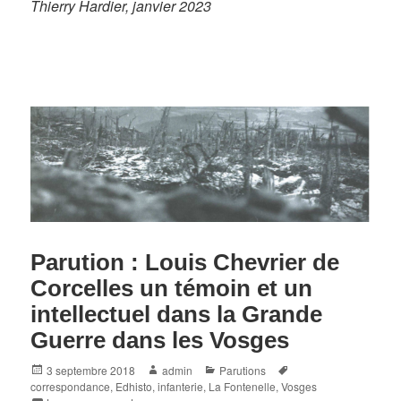
Thierry Hardier, janvier 2023
Parution : Louis Chevrier de
Corcelles un témoin et un
intellectuel dans la Grande
Guerre dans les Vosges
Posted
Author
Categories
Tags
3 septembre 2018
admin
Parutions
on
correspondance
,
Edhisto
,
infanterie
,
La Fontenelle
,
Vosges