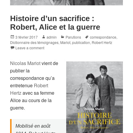
Histoire d’un sacrifice :
Robert, Alice et la guerre
Posted
Author
Categories
Tags
3 février 2017
admin
Parutions
correspondance
,
on
Dictionnaire des témoignages
,
Mariot
,
publication
,
Robert Hertz
Leave a comment
Nicolas Mariot
vient de
publier la
correspondance qu’a
entretenue
Robert
Hertz
avec sa femme
Alice au cours de la
guerre.
Mobilisé en août